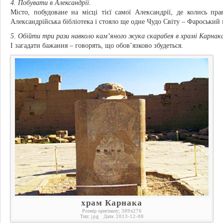
4. Побувати в Александрії.
Місто, побудоване на місці тієї самої Александрії, де колись пр
Александрійська бібліотека і стояло ще одне Чудо Світу – Фароський 
5. Обійти три рази навколо кам’яного жука скарабея в храмі Карнак
І загадати бажання – говорять, що обов’язково збудеться.
храм Карнака
Розмір оригіналу;
389
x
276
Тип:
jpg
Дата:
2013-12-08