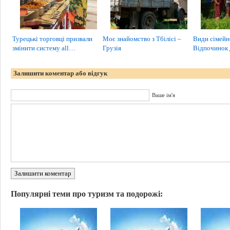
Турецькі торговці призвали
Моє знайомство з Тбілісі –
Види сімейн
змінити систему all…
Грузія
Відпочинок
Залишити коментар або відгук
Ваше ім'я
Залишити коментар
Популярні теми про туризм та подорожі: