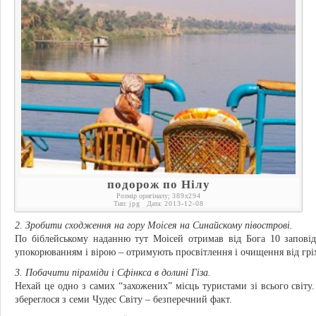
подорож по Нілу
Розмір оригіналу;
389
x
294
Тип:
jpg
Дата:
2013-12-08
2. Зробити сходження на гору Моісея на Синайскому півострові.
По біблейському наданню тут Моісей отримав від Бога 10 заповідей
упокорюванням і вірою – отримують просвітлення і очищення від гріх
3. Побачити піраміди і Сфінкса в долині Гіза.
Нехай це одно з самих “захожених” місць туристами зі всього світу.
збереглося з семи Чудес Світу – безперечний факт.