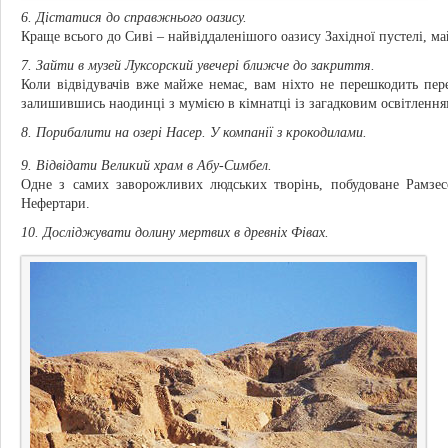
6. Дістатися до справжнього оазису.
Краще всього до Сиві – найвіддаленішого оазису Західної пустелі, м
7. Зайти в музей Луксорский увечері ближче до закриття.
Коли відвідувачів вже майже немає, вам ніхто не перешкодить пе
залишившись наодинці з мумією в кімнатці із загадковим освітлення
8. Порибалити на озері Насер. У компанії з крокодилами.
9. Відвідати Великий храм в Абу-Симбел.
Одне з самих заворожливих людських творінь, побудоване Рамзес
Нефертари.
10. Досліджувати долину мертвих в древніх Фівах.