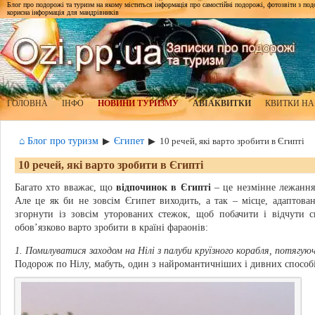
Блог про подорожі та туризм на якому міститься інформація про самостійні подорожі, фотозвіти з подор
корисна інформація для мандрівників
ГОЛОВНА
ІНФО
НОВИНИ ТУРИЗМУ
АВІАКВИТКИ
КВИТКИ НА
⌂ Блог про туризм
Єгипет
▶
▶
10 речей, які варто зробити в Єгипті
10 речей, які варто зробити в Єгипті
Багато хто вважає, що
відпочинок в Єгипті
– це незмінне лежання 
Але це як би не зовсім Єгипет виходить, а так – місце, адаптова
згорнути із зовсім уторованих стежок, щоб побачити і відчути 
обов’язково варто зробити в країні фараонів:
1. Помилуватися заходом на Нілі з палуби круїзного корабля, потягую
Подорож по Нілу, мабуть, один з найромантичніших і дивних способ