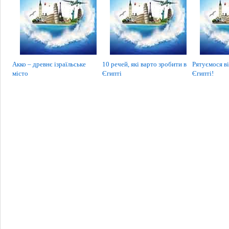
Акко – древнє ізраїльське
10 речей, які варто зробити в
Рятуємося ві
місто
Єгипті
Єгипті!