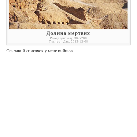
Долина мертвих
Розмір оригіналу;
387
x
280
Тип:
jpg
Дата:
2013-12-08
Ось такий списочок у мене вийшов.