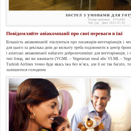
хостел з умовами для го
Розмір оригіналу:
670
x
480
Тип:
jpg
Дата:
2015-07-02
Повідомляйте авіакомпанії про свої переваги в їжі
Більшість авіакомпаній піклуються про пасажирів-вегетаріанців і м
для цього за декілька днів до вильоту треба подзвонити в центр брон
і азіатські авіакомпанії набагато доброзичливіші для вегетаріанців, і
тип блюд, які ви вживаєте (VGML – Vegetarian meal або VLML – Vegeta
Turkish Airlines точно буде якась їжа без м’яса, але її не так багато,
залишитися голодним.