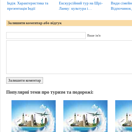
Індія. Характеристика та
Екскурсійний тур на Шрі-
Види сімейн
презентація Індії
Ланку: культура і…
Відпочинок
Залишити коментар або відгук
Ваше ім'я
Залишити коментар
Популярні теми про туризм та подорожі: