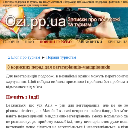
Блог про подорожі та туризм на якому міститься інформація про самостійні подорожі, фотозвіти з подор
корисна інформація для мандрівників
ГОЛОВНА
ІНФО
НОВИНИ ТУРИЗМУ
АВІАКВИТКИ
КВИТКИ НА
⌂ Блог про туризм
Поради туристам
▶
8 корисних порад для вегетаріанців-мандрівників
Для вегетаріанців подорожі в незнайомі країни можуть перетворити
харчування. Щоб поїздка вийшла приємною і пройшла без проблем з ї
відмовився від м’яса.
Почніть з Індії
Вважається, що уся Азія – рай для вегетаріанців, але це не з
різноманітністю, а в Малайзії взагалі непросто знайти блюдо без м’я
навіть недосвідчений мандрівник-вегетаріанець зможе нормально ха
не розташовує до прийому важкої їжі, тому вегетаріанство дуже поши
ресторанів меню ділиться на вегетаріанське і невегетаріанське, а рі