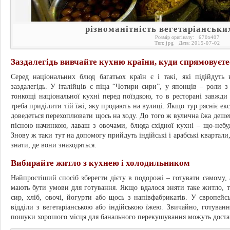
різноманітність вегетаріанських
Розмір оригіналу:
670
x
407
Тип:
jpg
Дата:
2015-07-02
Заздалегідь вивчайте кухню країни, куди спрямовуєте
Серед національних блюд багатьох країн є і такі, які підійдуть 
заздалегідь. У італійців є піца “Чотири сири”, у японців – роли з
тонкощі національної кухні перед поїздкою, то в ресторані завжд
треба приділити тій їжі, яку продають на вулиці. Якщо тур рясніє ек
доведеться перехоплювати щось на ходу. До того ж вулична їжа деш
пісною начинкою, лаваш з овочами, блюда східної кухні – що-небуд
Знову ж таки тут на допомогу прийдуть індійські і арабські квартали, 
знати, де вони знаходяться.
Вибирайте житло з кухнею і холодильником
Найпростіший спосіб зберегти дієту в подорожі – готувати самому, а
мають бути умови для готування. Якщо вдалося зняти таке житло, т
сир, хліб, овочі, йогурти або щось з напівфабрикатів. У європейс
відділи з вегетаріанською або індійською їжею. Звичайно, готуван
пошуки хорошого місця для банального перекушування можуть доста