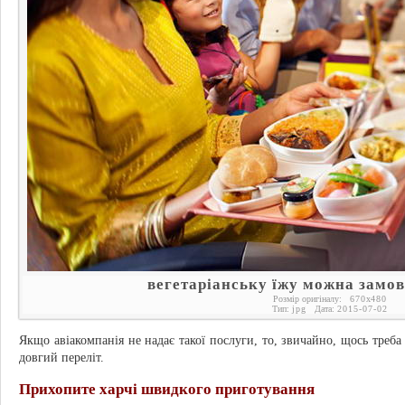
вегетаріанську їжу можна замови
Розмір оригіналу:
670
x
480
Тип:
jpg
Дата:
2015-07-02
Якщо авіакомпанія не надає такої послуги, то, звичайно, щось треба
довгий переліт.
Прихопите харчі швидкого приготування