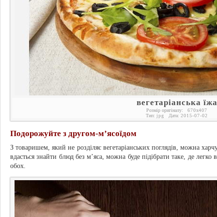
вегетаріанська їж
Розмір оригіналу:
670
x
407
Тип:
jpg
Дата:
2015-07-02
Подорожуйте з другом-м’ясоїдом
З товаришем, який не розділяє вегетаріанських поглядів, можна харч
вдасться знайти блюд без м’яса, можна буде підібрати таке, де легко
обох.