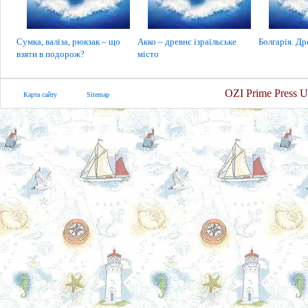
Сумка, валіза, рюкзак – що
Акко – древнє ізраїльське
Болгарія. Др
взяти в подорож?
місто
OZI Prime Press U
Карта сайту
Sitemap