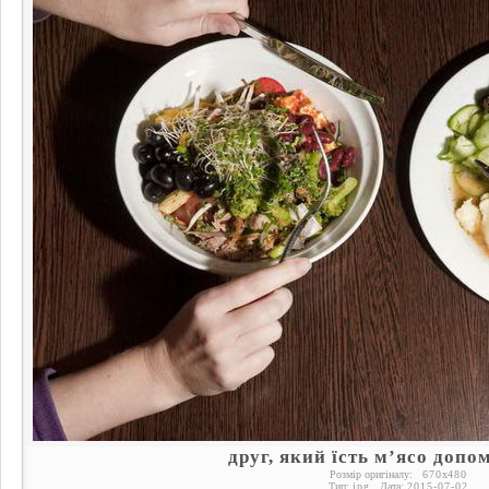
друг, який їсть м’ясо допо
Розмір оригіналу:
670
x
480
Тип:
jpg
Дата:
2015-07-02