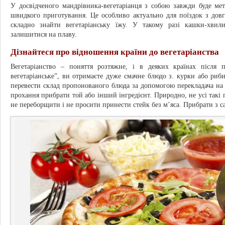
У досвідченого мандрівника-вегетаріанця з собою завжди буде мет
швидкого приготування. Це особливо актуально для поїздок з довг
складно знайти вегетаріанську їжу. У такому разі кашки-хви
залишитися на плаву.
Дізнайтеся про відношення країни до вегетаріанства
Вегетаріанство – поняття розтяжне, і в деяких країнах після 
вегетаріанське”, ви отримаєте дуже смачне блюдо з. курки або риб
перевести склад пропонованого блюда за допомогою перекладача на т
прохання прибрати той або інший інгредієнт. Природно, не усі такі 
не переборщити і не просити принести стейк без м’яса. Прибрати з с