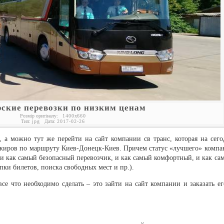
ские перевозки по низким ценам
Розмір оригіналу:
1400
x
660
Тип:
jpg
Дата:
2017-02-26
 а можно тут же перейти на сайт компании св транс, которая на сего
ажиров по маршруту Киев-Донецк-Киев. Причем статус «лучшего» компа
 и как самый безопасный перевозчик, и как самый комфортный, и как са
пки билетов, поиска свободных мест и пр.).
се что необходимо сделать – это зайти на сайт компании и заказать ег