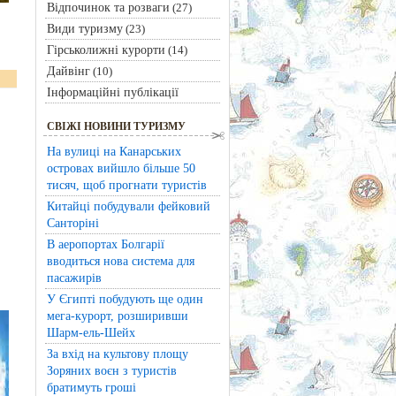
Відпочинок та розваги
(27)
Види туризму
(23)
Гірськолижні курорти
(14)
Дайвінг
(10)
Інформаційні публікації
СВІЖІ НОВИНИ ТУРИЗМУ
На вулиці на Канарських
островах вийшло більше 50
тисяч, щоб прогнати туристів
Китайці побудували фейковий
Санторіні
В аеропортах Болгарії
вводиться нова система для
пасажирів
У Єгипті побудують ще один
мега-курорт, розширивши
Шарм-ель-Шейх
За вхід на культову площу
Зоряних воєн з туристів
братимуть гроші