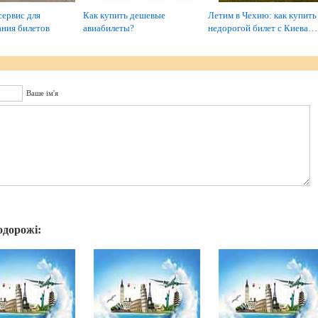
ервис для
Как купить дешевые
Летим в Чехию: как купить
ния билетов
авиабилеты?
недорогой билет с Киева…
Ваше ім'я
одорожі: