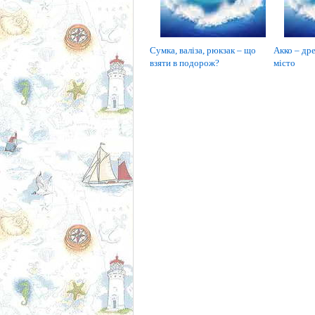
Сумка, валіза, рюкзак – що
Акко – дре
взяти в подорож?
місто