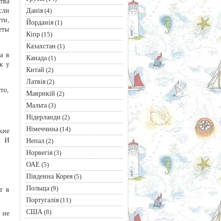
тва
Данія
сли
(4)
ти,
Йорданія
(1)
еты
Кіпр
(15)
Казахстан
(1)
а в
Канада
(1)
к у
Китай
(2)
Латвія
(2)
то,
Маврикій
(2)
Мальта
(3)
Нідерланди
(2)
Німеччина
(14)
кие
. И
Непал
(2)
Норвегія
(3)
ОАЕ
(5)
Південна Корея
(5)
Польща
(9)
т в
Португалія
(11)
США
(8)
 не