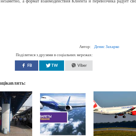
т незаметно, а формат взаимодействия Клиента и перевозчика радует св
Автор:
Денис Захарко
Поділитися з друзями в соціальних мережах:
FB
TW
Viber
зацікавлять: