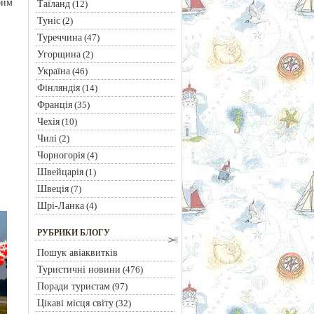
оим
Таїланд
(12)
Туніс
(2)
Туреччина
(47)
Угорщина
(2)
Україна
(46)
Фінляндія
(14)
Франція
(35)
Чехія
(10)
Чилі
(2)
Чорногорія
(4)
Швейцарія
(1)
Швеція
(7)
Шрі-Ланка
(4)
РУБРИКИ БЛОГУ
Пошук авіаквитків
Туристичні новини
(476)
Поради туристам
(97)
Цікаві місця світу
(32)