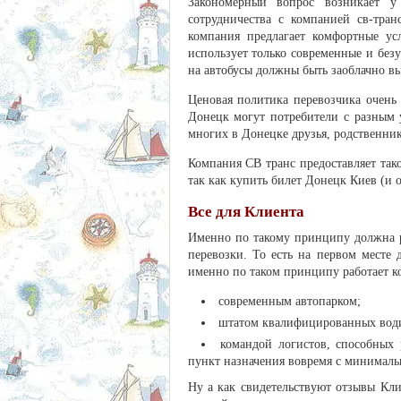
Закономерный вопрос возникает у
сотрудничества с компанией св-тра
компания предлагает комфортные усл
использует только современные и без
на автобусы должны быть заоблачно вы
Ценовая политика перевозчика очень 
Донецк могут потребители с разным у
многих в Донецке друзья, родственник
Компания СВ транс предоставляет так
так как купить билет Донецк Киев (и 
Все для Клиента
Именно по такому принципу должна р
перевозки. То есть на первом месте
именно по таком принципу работает ко
современным автопарком;
штатом квалифицированных води
командой логистов, способных 
пункт назначения вовремя с минимал
Ну а как свидетельствуют отзывы Кл