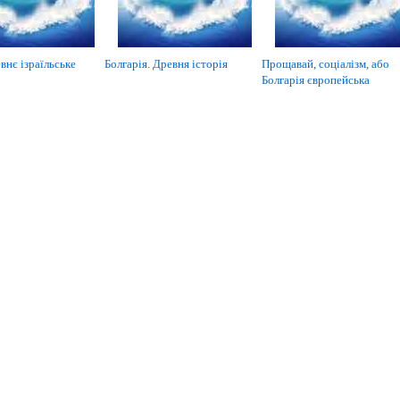
внє ізраїльське
Болгарія. Древня історія
Прощавай, соціалізм, або
Болгарія європейська