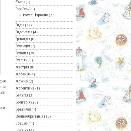
Ємен
(1)
Ізраїль
(29)
готелі Ізраїлю
(2)
Індія
(37)
Індонезія
(4)
Ірландія
(6)
Ісландія
(7)
Іспанія
(29)
Італія
(30)
Австрія
(8)
Албанія
(4)
Алжир
дня
(2)
ния
Аргентина
(1)
мый
Бельгія
(3)
Болгарія
(26)
о в
Бразилія
(4)
Великобританія
(15)
Греція
(44)
Грузія
(14)