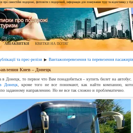
я про самостійні подорожі, фотозвіти з подорожей, інформація для планування туру та відпочинку у будь-я
АВІАКВИТКИ
КВИТКИ НА ПОТЯГ
блікації та прес-релізи
Вантажоперевезення та перевезення пасажирі
▶
равления Киев – Донецк
 в Донецк, то первое что Вам понадобиться – купить билет на автобус.
в Донецк
, кроме того не все понимают, как найти компанию, кото
 по заданному направлению. Но не все так сложно и проблематично.