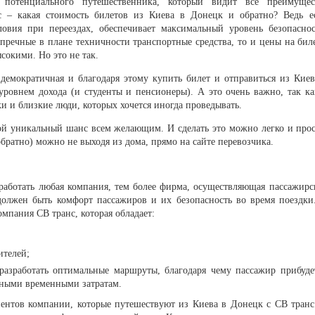
 потенциального путешественника, который видит все преимущес
нс – какая стоимость билетов из Киева в Донецк и обратно? Ведь е
овия при переездах, обеспечивает максимальный уровень безопаснос
упречные в плане техничности транспортные средства, то и цены на бил
сокими. Но это не так.
демократичная и благодаря этому купить билет и отправиться из Киев
ровнем дохода (и студенты и пенсионеры). А это очень важно, так ка
и и близкие люди, которых хочется иногда проведывать.
ой уникальный шанс всем желающим. И сделать это можно легко и прос
обратно) можно не выходя из дома, прямо на сайте перевозчика.
аботать любая компания, тем более фирма, осуществляющая пассажирс
 должен быть комфорт пассажиров и их безопасность во время поездки
мпания СВ транс, которая обладает:
телей;
разработать оптимальные маршруты, благодаря чему пассажир прибуде
ьными временными затратам.
иентов компании, которые путешествуют из Киева в Донецк с СВ транс