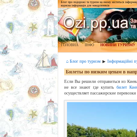
Блог про подорожі та туризм на якому міститься інформаці
корисна інформація для мандрівників
ГОЛОВНА
ІНФО
НОВИНИ ТУРИЗМУ
⌂ Блог про туризм
Інформаційні пу
▶
Билеты по низким ценам в нап
Если Вы решили отправиться из Киева
не все знают где купить
билет Кие
осуществляет пассажирские перевозки