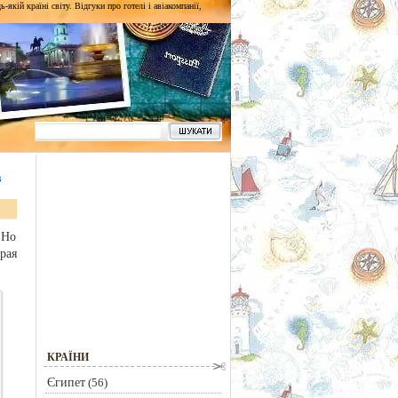
кій країні світу. Відгуки про готелі і авіакомпанії,
в
 Но
рая
КРАЇНИ
Єгипет
(56)