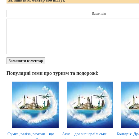
Залишити коментар або відгук
Ваше ім'я
Залишити коментар
Популярні теми про туризм та подорожі:
Сумка, валіза, рюкзак – що
Акко – древнє ізраїльське
Болгарія. Др