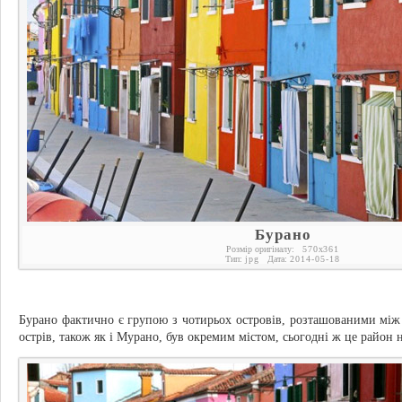
Бурано
Розмір оригіналу:
570
x
361
Тип:
jpg
Дата:
2014-05-18
Бурано фактично є групою з чотирьох островів, розташованими між
острів, також як і Мурано, був окремим містом, сьогодні ж це район н