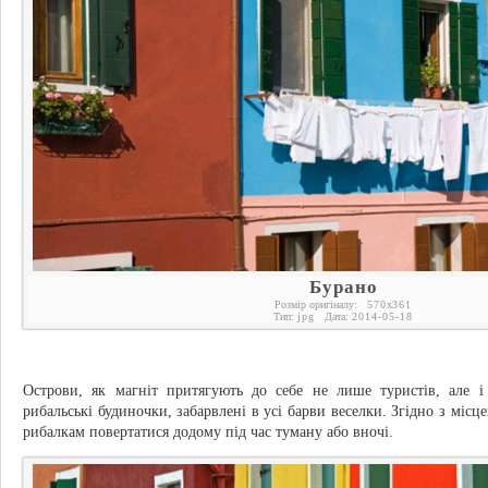
Бурано
Розмір оригіналу:
570
x
361
Тип:
jpg
Дата:
2014-05-18
Острови, як магніт притягують до себе не лише туристів, але і 
рибальські будиночки, забарвлені в усі барви веселки. Згідно з міс
рибалкам повертатися додому під час туману або вночі.