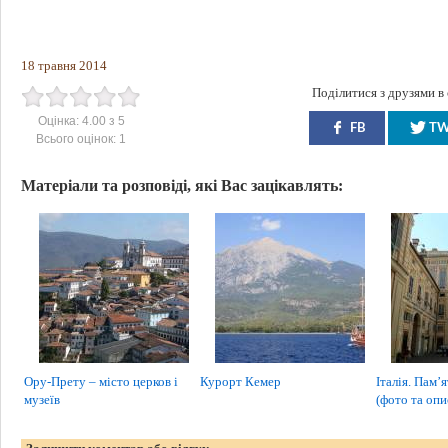
18 травня 2014
Поділитися з друзями в
Оцінка:
4.00
з
5
FB
T
Всього оцінок:
1
Матеріали та розповіді, які Вас зацікавлять:
Ору-Прету – місто церков і
Курорт Кемер
Італія. Пам’
музеїв
(фото та опи