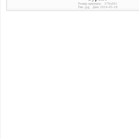
Розмір оригіналу:
570
x
361
Тип:
jpg
Дата:
2014-05-18