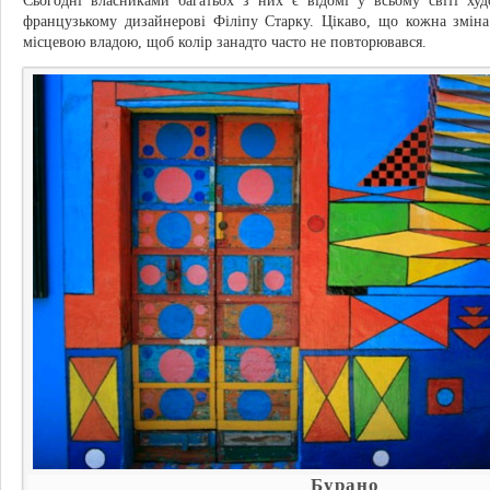
Сьогодні власниками багатьох з них є відомі у всьому світі ху
французькому дизайнерові Філіпу Старку. Цікаво, що кожна зміна
місцевою владою, щоб колір занадто часто не повторювався.
Бурано