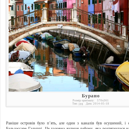
Бурано
Розмір оригіналу:
570
x
361
Тип:
jpg
Дата:
2014-05-18
Раніше островів було п’ять, але один з каналів був осушений, і 
Бальдассаре Галуппі. Це головна вулиця району, яка розтягнулася 