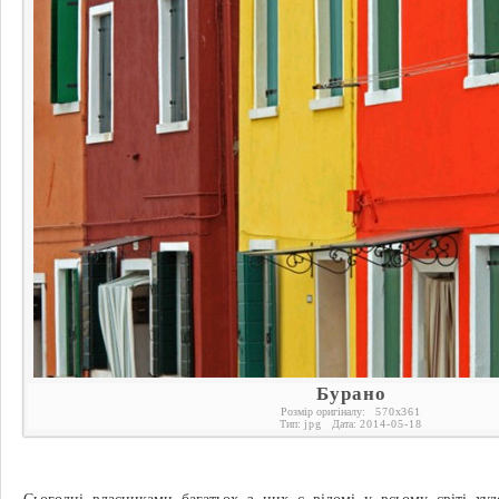
Бурано
Розмір оригіналу:
570
x
361
Тип:
jpg
Дата:
2014-05-18