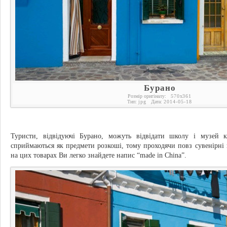
Бурано
Розмір оригіналу:
570
x
361
Тип:
jpg
Дата:
2014-05-18
Туристи, відвідуючі Бурано, можуть відвідати школу і музей к
сприймаються як предмети розкоші, тому проходячи повз сувенірні 
на цих товарах Ви легко знайдете напис “made in China”.