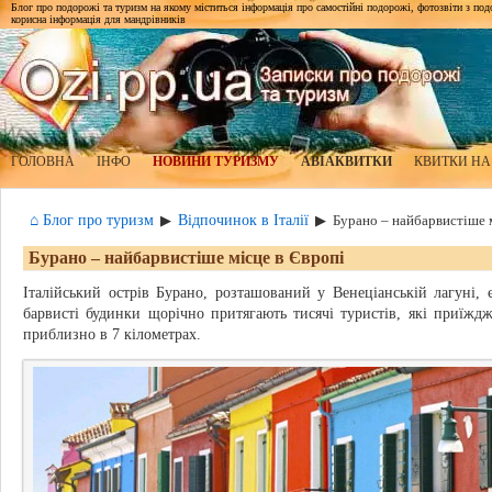
Блог про подорожі та туризм на якому міститься інформація про самостійні подорожі, фотозвіти з подор
корисна інформація для мандрівників
ГОЛОВНА
ІНФО
НОВИНИ ТУРИЗМУ
АВІАКВИТКИ
КВИТКИ НА
⌂ Блог про туризм
Відпочинок в Італії
▶
▶
Бурано – найбарвистіше 
Бурано – найбарвистіше місце в Європі
Італійський острів Бурано, розташований у Венеціанській лагуні, 
барвисті будинки щорічно притягають тисячі туристів, які приїжд
приблизно в 7 кілометрах.