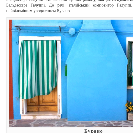
Бальдассаре Галуппі. До речі, італійський композитор Галупп
найвідомішим уродженцем Бурано.
Бурано