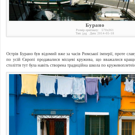
Бурано
Розмір оригіналу:
570
x
361
Тип:
jpg
Дата:
2014-05-18
Острів Бурано був відомий вже за часів Римської імперії, проте слав
по усій Європі продавалися місцеві кружива, що вважалися кращи
століття тут була навіть створена традиційна школа по кружевоплетеі