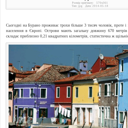
Розмір оригіналу:
570
x
361
Тип:
jpg
Дата:
2014-05-18
Сьогодні на Бурано проживає трохи більше 3 тисяч чоловік, проте і
населення в Європі. Острови мають загальну довжину 670 метрів
складає приблизно 0,21 квадратних кілометрів, статистична ж щільніс