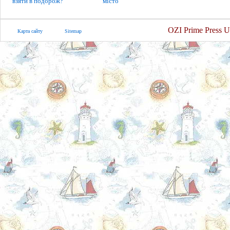
взяти в подорож?
місто
OZI Prime Press U
Карта сайту
Sitemap