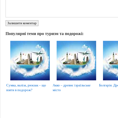
Залишити коментар
Популярні теми про туризм та подорожі:
Сумка, валіза, рюкзак – що
Акко – древнє ізраїльське
Болгарія. Др
взяти в подорож?
місто