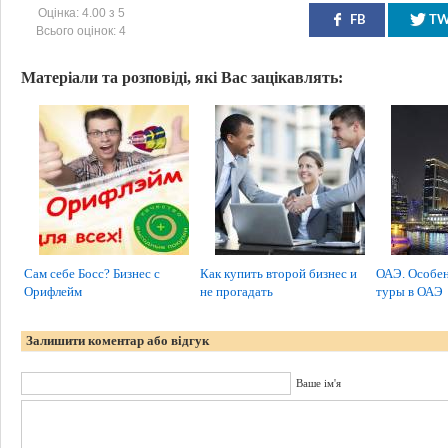
Оцінка:
4.00
з
5
FB
T
Всього оцінок:
4
Матеріали та розповіді, які Вас зацікавлять:
Сам себе Босс? Бизнес с
Как купить второй бизнес и
ОАЭ. Особен
Орифлейм
не прогадать
туры в ОАЭ
Залишити коментар або відгук
Ваше ім'я