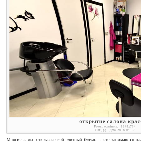
открытие салона кра
Розмір оригіналу:
1248
x
734
Тип:
jpg
Дата:
2018-04-17
Многие дамы, открывая свой элитный будуар, часто занимаются пла