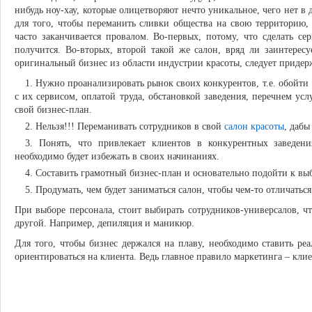
нибудь ноу-хау, которые олицетворяют нечто уникальное, чего нет в 
для того, чтобы переманить сливки общества на свою территорию,
часто заканчивается провалом. Во-первых, потому, что сделать с
получится. Во-вторых, второй такой же салон, вряд ли заинтерес
оригинальный бизнес из области индустрии красоты, следует придер
Нужно проанализировать рынок своих конкурентов, т.е. обойти
с их сервисом, оплатой труда, обстановкой заведения, перечнем усл
свой бизнес-план.
Нельзя!!! Переманивать сотрудников в свой
салон красоты
, дабы
Понять, что привлекает клиентов в конкурентных заведен
необходимо будет избежать в своих начинаниях.
Составить грамотный бизнес-план и основательно подойти к вы
Продумать, чем будет заниматься салон, чтобы чем-то отличаться
При выборе персонала, стоит выбирать сотрудников-универсалов, ч
другой. Например, депиляция и маникюр.
Для того, чтобы бизнес держался на плаву, необходимо ставить ре
ориентироваться на клиента. Ведь главное правило маркетинга – клие