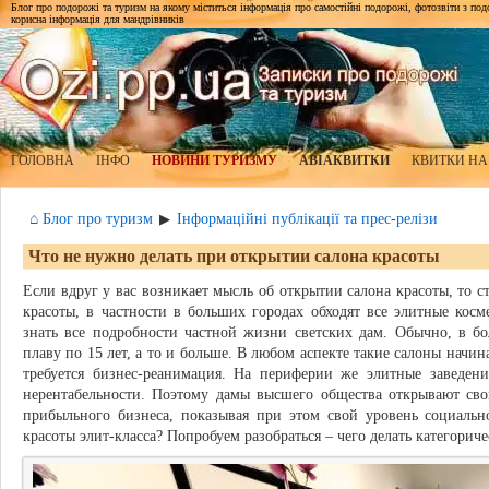
Блог про подорожі та туризм на якому міститься інформація про самостійні подорожі, фотозвіти з подор
корисна інформація для мандрівників
ГОЛОВНА
ІНФО
НОВИНИ ТУРИЗМУ
АВІАКВИТКИ
КВИТКИ НА
⌂ Блог про туризм
Інформаційні публікації та прес-релізи
▶
Что не нужно делать при открытии салона красоты
Если вдруг у вас возникает мысль об открытии салона красоты, то ст
красоты, в частности в больших городах обходят все элитные кос
знать все подробности частной жизни светских дам. Обычно, в б
плаву по 15 лет, а то и больше. В любом аспекте такие салоны начина
требуется бизнес-реанимация. На периферии же элитные заведени
нерентабельности. Поэтому дамы высшего общества открывают сво
прибыльного бизнеса, показывая при этом свой уровень социальн
красоты элит-класса? Попробуем разобраться – чего делать категориче