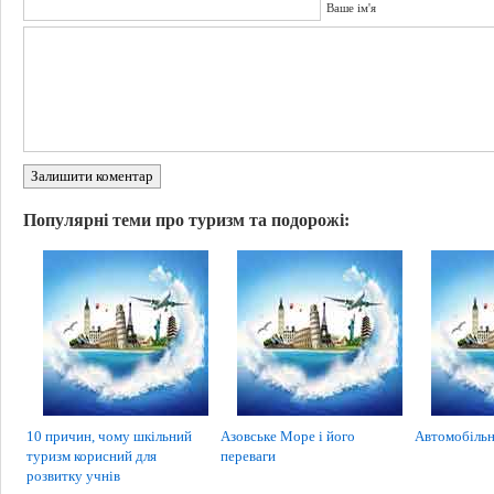
Ваше ім'я
Залишити коментар
Популярні теми про туризм та подорожі:
10 причин, чому шкільний
Азовське Море і його
Автомобільн
туризм корисний для
переваги
розвитку учнів