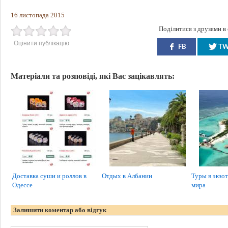
16 листопада 2015
Поділитися з друзями в
Оцінити публікацію
FB
T
Матеріали та розповіді, які Вас зацікавлять:
Доставка суши и роллов в
Отдых в Албании
Туры в экзо
Одессе
мира
Залишити коментар або відгук