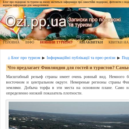
Блог про подорожі та туризм на якому міститься інформація про самостійні подорожі, фотозвіти з подор
корисна інформація для мандрівників
ГОЛОВНА
ІНФО
НОВИНИ ТУРИЗМУ
АВІАКВИТКИ
КВИТКИ НА
⌂ Блог про туризм
Інформаційні публікації та прес-релізи
Под
▶
▶
Что предлагает Финляндия для гостей и туристов? Сам
Масштабный рельеф страны имеет очень ровный вид. Немного б
восточном и центральном округе. Немереные регионы страны Фи
землями. Добыча торфа в эти места на основном плане. Само н
определенно низкий показатель плотности.