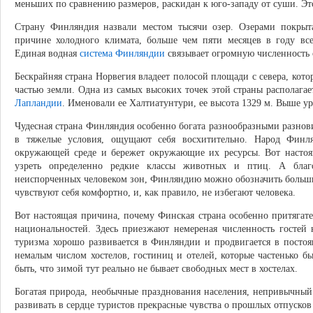
меньших по сравнению размеров, раскидан к юго-западу от суши. Э
Страну Финляндия назвали местом тысячи озер. Озерами покрыт
причине холодного климата, больше чем пяти месяцев в году все
Единая водная
система Финляндии
связывает огромную численность 
Бескрайняя страна Норвегия владеет полосой площади с севера, кот
частью земли. Одна из самых высоких точек этой страны располагает
Лапландии
. Именовали ее Халтиатунтури, ее высота 1329 м. Выше ур
Чудесная страна Финляндия особенно богата разнообразными разн
в тяжелые условия, ощущают себя восхитительно. Народ Финл
окружающей среде и бережет окружающие их ресурсы. Вот настоящ
узреть определенно редкие классы животных и птиц. А благ
неиспорченных человеком зон, Финляндию можно обозначить больш
чувствуют себя комфортно, и, как правило, не избегают человека.
Вот настоящая причина, почему Финская страна особенно притягат
национальностей. Здесь приезжают немереная численность гостей
туризма хорошо развивается в Финляндии и продвигается в постоя
немалым числом хостелов, гостиниц и отелей, которые частенько 
быть, что зимой тут реально не бывает свободных мест в хостелах.
Богатая природа, необычные празднования населения, непривычный
развивать в сердце туристов прекрасные чувства о прошлых отпусков