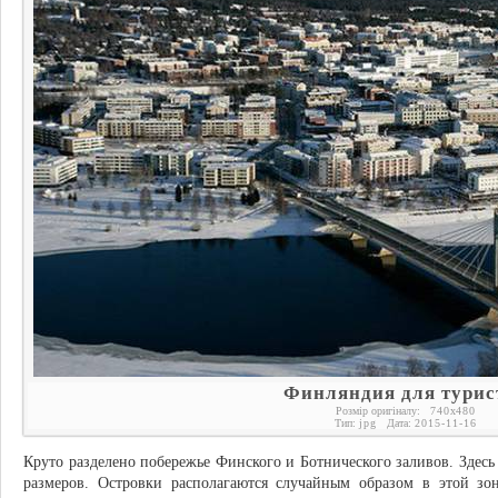
Финляндия для турис
Розмір оригіналу:
740
x
480
Тип:
jpg
Дата:
2015-11-16
Круто разделено побережье Финского и Ботнического заливов. Здесь
размеров. Островки располагаются случайным образом в этой зон