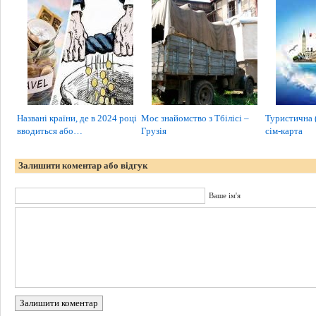
Названі країни, де в 2024 році
Моє знайомство з Тбілісі –
Туристична 
вводиться або…
Грузія
сім-карта
Залишити коментар або відгук
Ваше ім'я
Залишити коментар