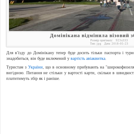
Домінікана відмінила візовий зб
Розмір оригіналу:
923
x
333
Тип:
jpg
Дата:
2018-05-23
Для в'їзду до Домінікану тепер буде досить тільки паспорта і тур
знадобиться, він буде включений у
вартість авіаквитка
.
Туристам з
України
, що в основному прибувають на "широкофюзеля
вигідною. Питання не стільки у вартості карти, скільки в швидкос
платитимуть збір як і раніше.