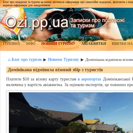
Блог про подорожі та туризм на якому міститься інформація про самостійні подорожі, фотозвіти з подор
корисна інформація для мандрівників
ГОЛОВНА
ІНФО
НОВИНИ ТУРИЗМУ
АВІАКВИТКИ
КВИТКИ НА
⌂ Блог про туризм
Новини Туризму
▶
▶
Домінікана відмінила візови
Домінікана відмінила візовий збір з туристів
Платити $10 за візову карту туристам
в аеропортах
Домініканської Р
включена у вартість авіаквитка. За оцінкою експертів, це повинно п