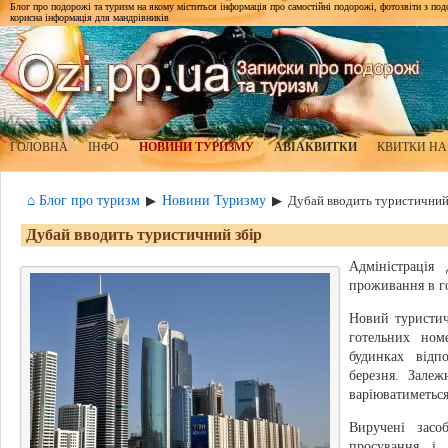
Блог про подорожі та туризм на якому міститься інформація про самостійні подорожі, фотозвіти з подор
корисна інформація для мандрівників
ГОЛОВНА
ІНФО
НОВИНИ ТУРИЗМУ
АВІАКВИТКИ
КВИТКИ НА
⌂ Блог про туризм
Новини Туризму
▶
▶
Дубай вводить туристичний
Дубай вводить туристичний збір
Адміністрація
проживання в г
Новий туристич
готельних ном
будинках відп
березня. Залеж
варіюватиметься
Виручені засо
просування і 