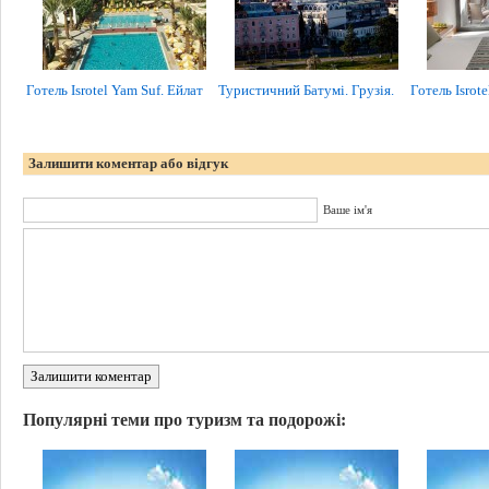
Готель Isrotel Yam Suf. Ейлат
Туристичний Батумі. Грузія.
Готель Isrot
Залишити коментар або відгук
Ваше ім'я
Залишити коментар
Популярні теми про туризм та подорожі: