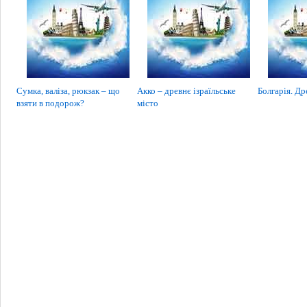
Сумка, валіза, рюкзак – що
Акко – древнє ізраїльське
Болгарія. Др
взяти в подорож?
місто