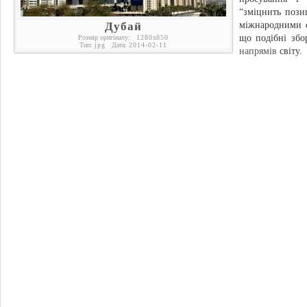
“зміцнить пози
Дубай
міжнародними с
що подібні збо
Розмір оригіналу:
1280
x
850
Тип:
jpg
Дата:
2014-02-11
напрямів
світу.