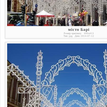
місто Барі
Розмір оригіналу:
600
x
413
Тип:
jpg
Дата:
2014-07-12