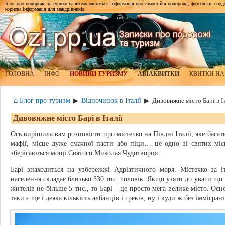
Блог про подорожі та туризм на якому міститься інформація про самостійні подорожі, фотозвіти з подор
корисна інформація для мандрівників
ГОЛОВНА
ІНФО
НОВИНИ ТУРИЗМУ
АВІАКВИТКИ
КВИТКИ НА
⌂ Блог про туризм
Відпочинок в Італії
▶
▶
Дивовижне місто Барі в Іт
Дивовижне місто Барі в Італії
Ось вирішила вам розповісти про містечко на Півдні Італії, яке бага
мафії, місце дуже смачної пасти або піци… це одно зі святих міс
зберігаються мощі Святого Миколая Чудотворця.
Барі знаходиться на узбережжі Адріатичного моря. Містечко за і
населення складає близько 330 тис. чоловік. Якщо узяти до уваги що п
жителів не більше 5 тис., то Барі – це просто мега велике місто. Осн
таки є ще і деяка кількість албанців і греків, ну і куди ж без іммігрант