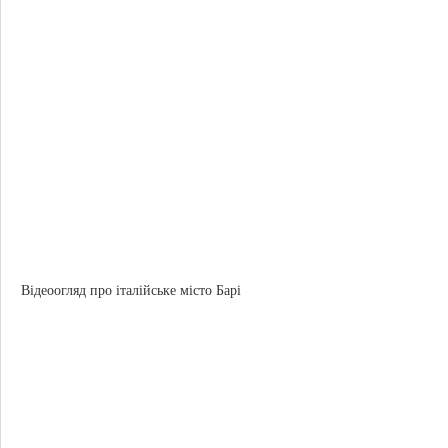
Відеоогляд про італійське місто Барі