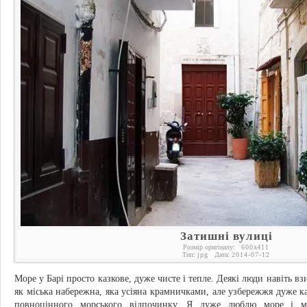
Затишні вулиці
Розмір оригіналу:
600
x
411
Тип:
jpg
Дата:
2014-07-12
Море у Барі просто казкове, дуже чисте і тепле. Деякі люди навіть в
як міська набережна, яка усіяна крамничками, але узбережжя дуже ка
повноцінного морського відпочинку. Я дуже люблю море і м