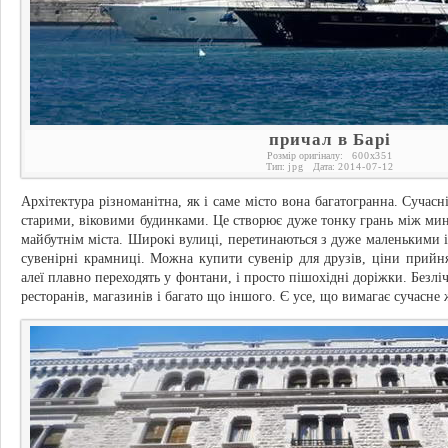
причал в Барі
Розмір оригіналу:
600
x
351
Тип:
jpg
Дата:
2014-07-12
Архітектура різноманітна, як і саме місто вона багатогранна. Сучасні
старими, віковими будинками. Це створює дуже тонку грань між мину
майбутнім міста. Широкі вулиці, перетинаються з дуже маленькими 
сувенірні крамниці. Можна купити сувенір для друзів, ціни прийнят
алеї плавно переходять у фонтани, і просто пішохідні доріжки. Безлі
ресторанів, магазинів і багато що іншого. Є усе, що вимагає сучасне 