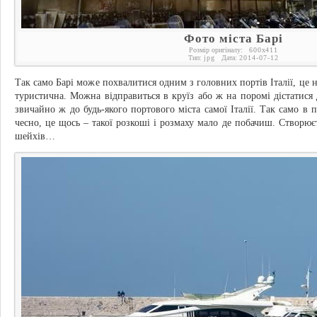
Фото міста Барі
Розмір оригіналу:
600
x
411
Тип:
jpg
Дата:
2014-07-12
Так само Барі може похвалитися одним з головних портів Італії, це н
туристична. Можна відправиться в круїз або ж на поромі дістатися
звичайно ж до будь-якого портового міста самої Італії. Так само в 
чесно, це щось – такої розкоші і розмаху мало де побачиш. Створюєт
шейхів…