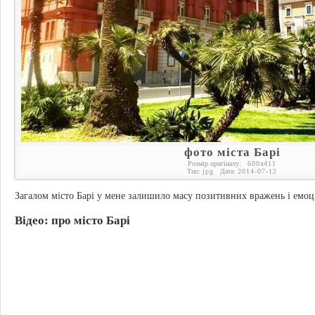
фото міста Барі
Розмір оригіналу:
600
x
411
Тип:
jpg
Дата:
2014-07-12
Загалом місто Барі у мене залишило масу позитивних вражень і емоц
Відео:
про місто Барі