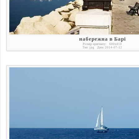
набережна в Барі
Розмір оригіналу:
600
x
410
Тип:
jpg
Дата:
2014-07-12