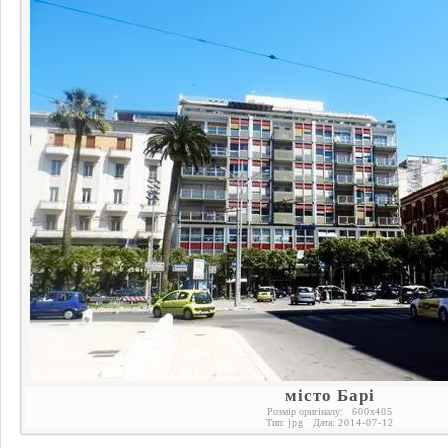
місто Барі
Розмір оригіналу:
600
x
405
Тип:
jpg
Дата:
2014-07-12