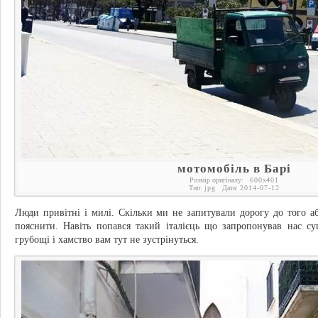
мотомобіль в Барі
Розмір оригіналу:
600
x
401
Тип:
jpg
Дата:
2014-07-12
Люди привітні і милі. Скільки ми не запитували дорогу до того аб
пояснити. Навіть попався такий італієць що запропонував нас с
грубощі і хамство вам тут не зустрінуться.