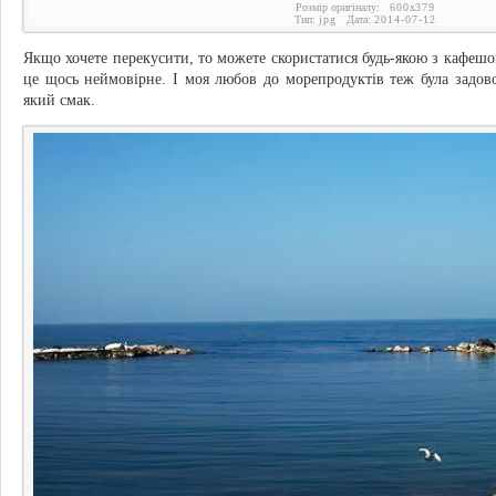
Розмір оригіналу:
600
x
379
Тип:
jpg
Дата:
2014-07-12
Якщо хочете перекусити, то можете скористатися будь-якою з кафешо
це щось неймовірне. І моя любов до морепродуктів теж була задово
який смак.