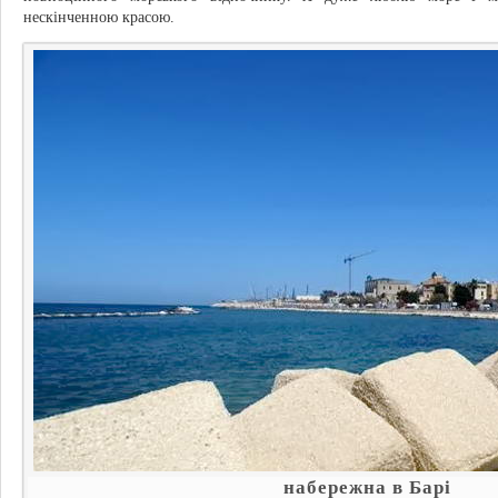
нескінченною красою.
набережна в Барі