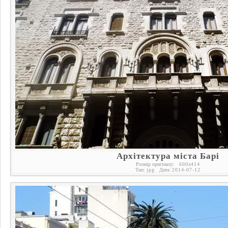
Архітектура міста Барі
Розмір оригіналу:
600
x
414
Тип:
jpg
Дата:
2014-07-12