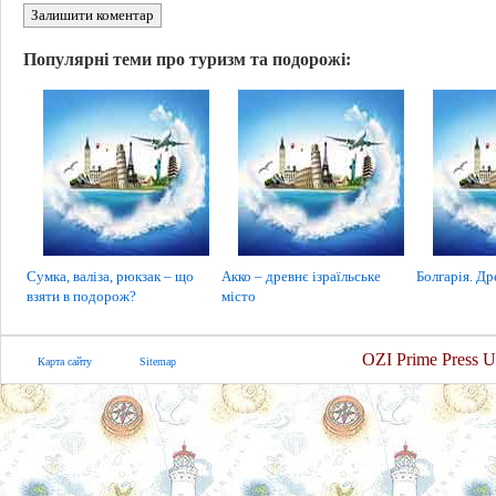
Залишити коментар
Популярні теми про туризм та подорожі:
Сумка, валіза, рюкзак – що
Акко – древнє ізраїльське
Болгарія. Др
взяти в подорож?
місто
OZI Prime Press U
Карта сайту
Sitemap