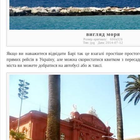
вигляд моря
Розмір оригіналу:
600
x
326
Тип:
jpg
Дата:
2014-07-12
Якщо ви наважитеся відвідати Барі так це взагалі простіше простого
прямих рейсів в Україну, але можна скористатися квитком з переса
міста ви можете добратися на автобусі або ж таксі.