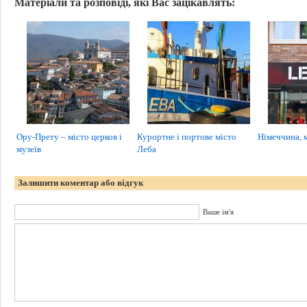
Матеріали та розповіді, які Вас зацікавлять:
Ору-Прету – місто церков і
Курортне і портове місто
Німеччина, 
музеїв
Леба
Залишити коментар або відгук
Ваше ім'я