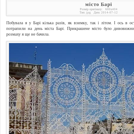
місто Барі
Розмір оригіналу:
600
x
404
Тип:
jpg
Дата:
2014-07-12
Побувала я у Барі кілька разів, як взимку, так і літом. І ось в о
потрапили на день міста Барі. Прикрашене місто було дивовижним
розмаху я ще не бачила.