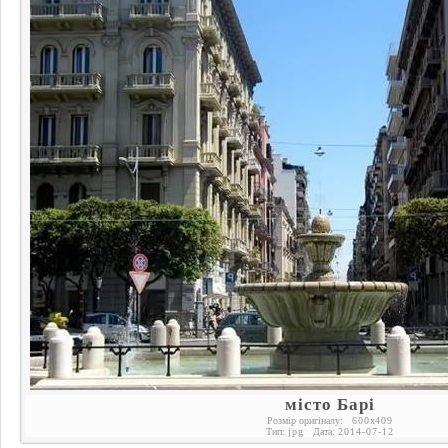
місто Барі
Розмір оригіналу:
600
x
409
Тип:
jpg
Дата:
2014-07-12