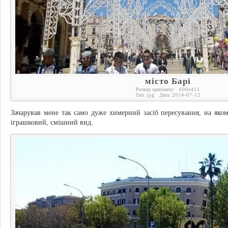
місто Барі
Розмір оригіналу:
600
x
411
Тип:
jpg
Дата:
2014-07-12
Зачарував мене так само дуже химерний засіб пересування, на якому 
іграшковий, смішний вид.