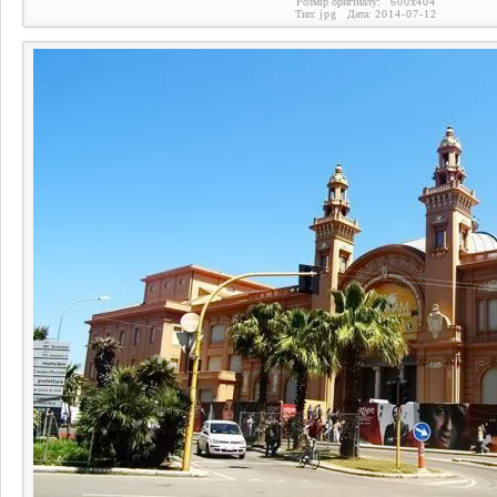
Розмір оригіналу:
600
x
404
Тип:
jpg
Дата:
2014-07-12