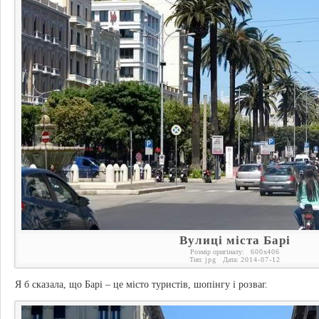
Вулиці міста Барі
Розмір оригіналу:
600
x
406
Тип:
jpg
Дата:
2014-07-12
Я б сказала, що Барі – це місто туристів, шопінгу і розваг.