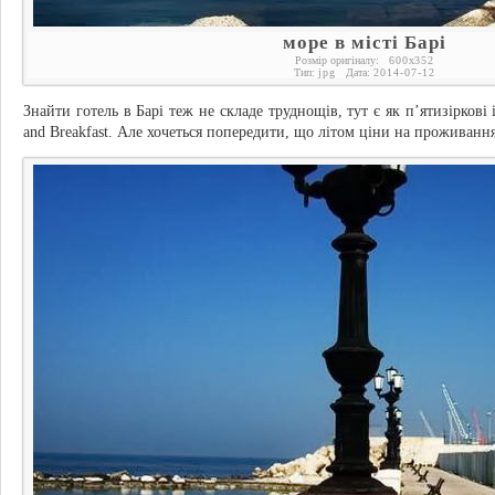
море в місті Барі
Розмір оригіналу:
600
x
352
Тип:
jpg
Дата:
2014-07-12
Знайти готель в Барі теж не складе труднощів, тут є як п’ятизіркові і
and Breakfast. Але хочеться попередити, що літом ціни на проживанн