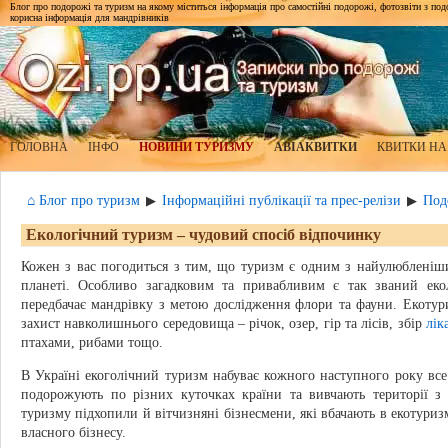
Блог про подорожі та туризм на якому міститься інформація про самостійні подорожі, фотозвіти з подор
корисна інформація для мандрівників
ГОЛОВНА
ІНФО
НОВИНИ ТУРИЗМУ
АВІАКВИТКИ
КВИТКИ НА
⌂ Блог про туризм
Інформаційні публікації та прес-релізи
Под
▶
▶
Екологічний туризм – чудовий спосіб відпочинку
Кожен з вас погодиться з тим, що туризм є одним з найулюбленіш
планеті. Особливо загадковим та привабливим є так званий еко
передбачає мандрівку з метою дослідження флори та фауни. Екотури
захист навколишнього середовища – річок, озер, гір та лісів, збір
лік
птахами, рибами тощо.
В Україні екоголічний туризм набуває кожного наступного року все
подорожують по різних куточках країни та вивчають території
туризму підхопили й вітчизняні бізнесмени, які вбачають в екотуриз
власного бізнесу.