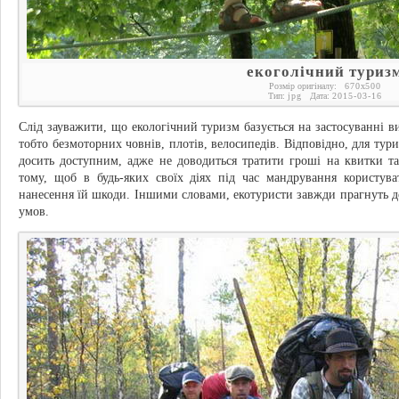
екоголічний туриз
Розмір оригіналу:
670
x
500
Тип:
jpg
Дата:
2015-03-16
Слід зауважити, що екологічний туризм базується на застосуванні в
тобто безмоторних човнів, плотів, велосипедів. Відповідно, для тур
досить доступним, адже не доводиться тратити гроші на квитки та
тому, щоб в будь-яких своїх діях під час мандрування користув
нанесення їй шкоди. Іншими словами, екотуристи завжди прагнуть д
умов.