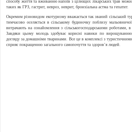
способу життя та вживанню напоїв з цілющих лікарських трав можна
таких як ГРЗ, гастрит, невроз, неврит, бронхіальна астма та гепатит.
Окремим різновидом екотуризму вважається так званий сільський тур
тимчасово оселяється в сільському будиночку поблизу мальовничо
витрачають на ознайомлення з сільськогосподарськими роботами, 
Завдяки цьому молодь здобуває корисні навики по вирощуванню с
догляду за домашніми тваринами. Все це в комплексі з туристичним
сприяє покращенню загального самопочуття та здоров’я людей.