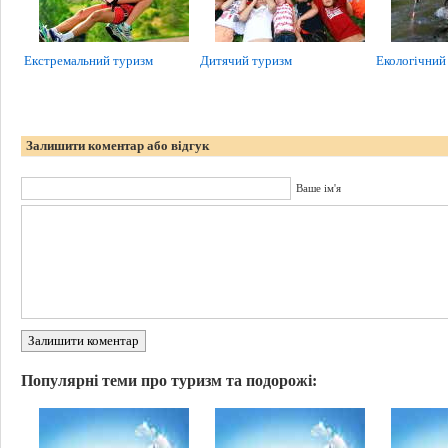
Екстремальний туризм
Дитячий туризм
Екологічний 
Залишити коментар або відгук
Ваше ім'я
Залишити коментар
Популярні теми про туризм та подорожі: