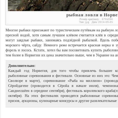
рыбная ловля в Норв
Розмір оригіналу:
670
x
594
Тип:
jpg
Дата:
2014-09-05
Многие рыбаки приезжают по туристическим путёвкам на рыбную ло
пресной водой, хотя самым лучшим клёвом считается клёв в серед
могут заядлые рыбаки, занимаясь подлёдной рыбалкой. Вдоль побе
морского чёрта, сайду. Немного реже встречается красная нерка и 
форель и лосось. Кстати, хотел бы вам посоветовать купить рыболовн
тем более в Норвегии их цена значительно выше, чем в Украине на 
Дополнительно:
Каждый год Норвегия, для того чтобы привлечь большее кол
рыболовные соревнования и фестивали. Основные из них это: Чем
Сволвэре в марте), соревнование «Рыба на миллион» (провод
Сёройдагене (проводится в Сёройа в начале июля), чемпион
Санднесшёен в середине сентября), фестиваль королевского краба
октября). На этих фестивалях проводятся рыболовные соревнов
призов, аукционы, кулинарные конкурсы и другие развлекательные