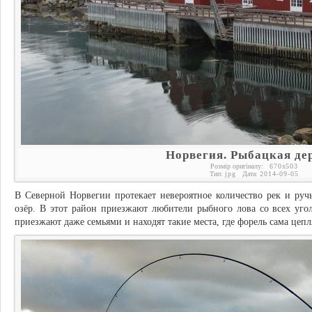
Норвегия. Рыбацкая де
Розмір оригіналу:
670
x
503
Тип:
jpg
Дата:
2014-09-05
В Северной Норвегии протекает невероятное количество рек и руч
озёр. В этот район приезжают любители рыбного лова со всех уго
приезжают даже семьями и находят такие места, где форель сама цепл