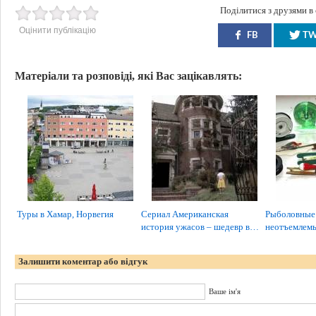
Поділитися з друзями в
Оцінити публікацію
FB
T
Матеріали та розповіді, які Вас зацікавлять:
Туры в Хамар, Норвегия
Сериал Американская
Рыболовные 
история ужасов – шедевр в…
неотъемлем
Залишити коментар або відгук
Ваше ім'я