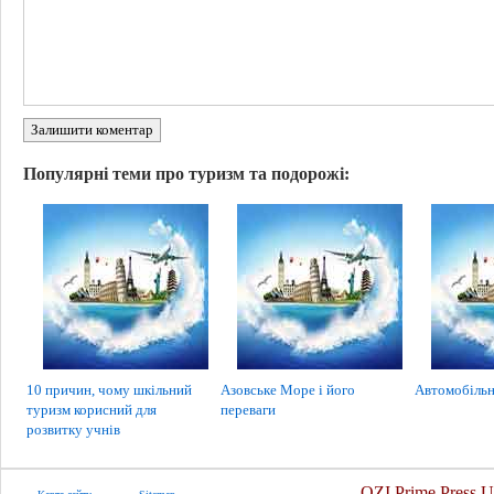
Залишити коментар
Популярні теми про туризм та подорожі:
10 причин, чому шкільний
Азовське Море і його
Автомобільн
туризм корисний для
переваги
розвитку учнів
OZI Prime Press U