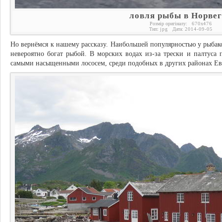
ловля рыбы в Норве
Розмір оригіналу:
670
x
476
Тип:
jpg
Дата:
2014-09-05
Но вернёмся к нашему рассказу. Наибольшей популярностью у рыбако
невероятно богат рыбой. В морских водах из-за трески и палтуса 
самыми насыщенными лососем, среди подобных в других районах Е