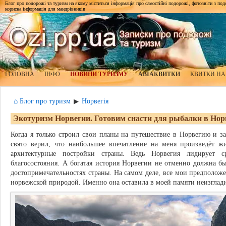
Блог про подорожі та туризм на якому міститься інформація про самостійні подорожі, фотозвіти з подор
корисна інформація для мандрівників
ГОЛОВНА
ІНФО
НОВИНИ ТУРИЗМУ
АВІАКВИТКИ
КВИТКИ НА
⌂ Блог про туризм
Норвегія
▶
Экотуризм Норвегии. Готовим снасти для рыбалки в Нор
Когда я только строил свои планы на путешествие в Норвегию и з
свято верил, что наибольшее впечатление на меня произведёт жи
архитектурные постройки страны. Ведь Норвегия лидирует с
благосостояния. А богатая история Норвегии не отменно должна бы
достопримечательностях страны. На самом деле, все мои предполо
норвежской природой. Именно она оставила в моей памяти неизглад