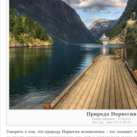
Природа Норвегии
Розмір оригіналу:
670
x
419
Тип:
jpg
Дата:
2014-09-05
Говорить о том, что природа Норвегии великолепна – это означает, ч