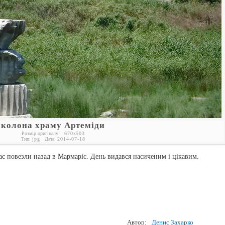
колона храму Артеміди
Розмір оригіналу:
670
x
503
Тип:
jpg
Дата:
2014-07-18
с повезли назад в Мармаріс. День видався насиченим і цікавим.
Автор:
Денис Захарко