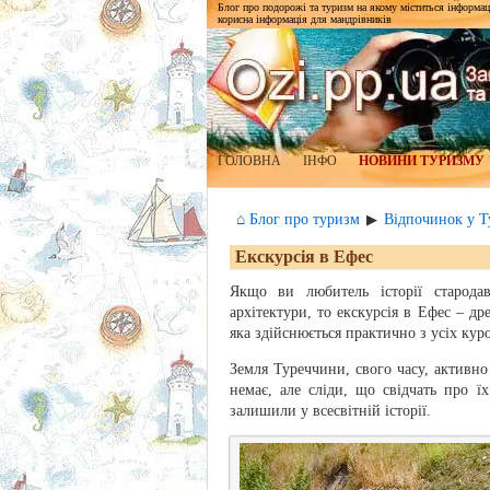
Блог про подорожі та туризм на якому міститься інформаці
корисна інформація для мандрівників
ГОЛОВНА
ІНФО
НОВИНИ ТУРИЗМУ
⌂ Блог про туризм
Відпочинок у Т
▶
Екскурсія в Ефес
Якщо ви любитель історії старода
архітектури, то екскурсія в Ефес – др
яка здійснюється практично з усіх куро
Земля Туреччини, свого часу, активно
немає, але сліди, що свідчать про ї
залишили у всесвітній історії.