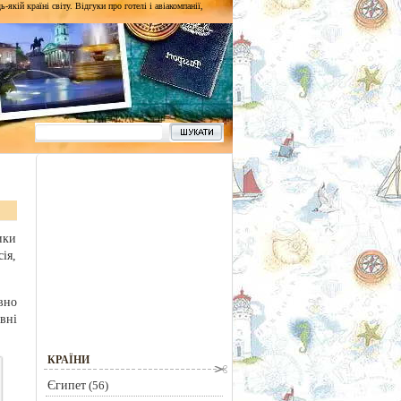
кій країні світу. Відгуки про готелі і авіакомпанії,
ики
ія,
вно
вні
КРАЇНИ
Єгипет
(56)