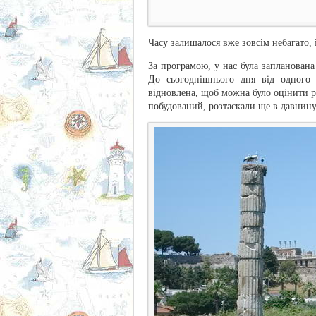
Часу залишалося вже зовсім небагато, 
За програмою, у нас була запланована
До сьогоднішнього дня від одного 
відновлена, щоб можна було оцінити ро
побудований, розтаскали ще в давнину