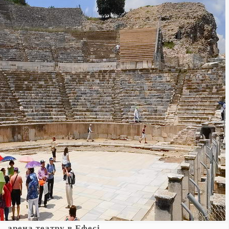
арена театру в Ефесі