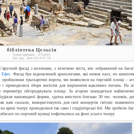
бібліотека Цельсія
Розмір оригіналу:
670
x
503
Тип:
jpg
Дата:
2014-07-18
ох’ярусний фасад з колонами, є візиткою міста, він зображений на багат
в Ефес
. Фасад був відновлений археологами, які немов пазл, по шматочк
и, пройшовши трьохарочні ворота, ми виявилися на торговій площі – аго
е і проводилися збори жителів для вирішення важливих питань. На аг
о периметру обгороджувала площу. За агорою знаходиться найвеличн
удівля чашовидної форми, здатна вмістити близько 30 тис. чоловік, до
, як нам сказали, використовують для свої концертів світові знаменитос
а арені театру проводилися так само і гладіаторські бої. Ми зробили баг
багато по портовій вулиці пофоткались на фоні усього театру.