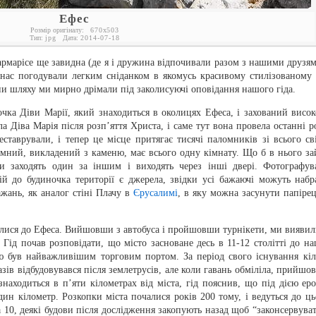
Ефес
Розмір оригіналу:
670
x
503
Тип:
jpg
Дата:
2014-07-18
рмарісе ще завидна (де я і дружина відпочивали разом з нашими друзям
 нас погодували легким сніданком в якомусь красивому стилізованому 
ни шляху ми мирно дрімали під заколисуючі оповідання нашого гіда.
очка Діви Марії, який знаходиться в околицях Ефеса, і захований висок
а Діва Марія після розп’яття Христа, і саме тут вона провела останні р
ставрували, і тепер це місце притягає тисячі паломників зі всього сві
омний, викладений з каменю, має всього одну кімнату. Що б в нього за
ди заходять один за іншим і виходять через інші двері. Фотографув
ій до будиночка території є джерела, звідки усі бажаючі можуть набр
ажань, як аналог стіні Плачу в
Єрусалимі
, в яку можна засунути папірец
илися до Ефеса. Вийшовши з автобуса і пройшовши турнікети, ми виявил
 Гід почав розповідати, що місто засноване десь в 11-12 столітті до на
ю був найважливішим торговим портом. За період свого існування кіл
азів відбудовувався після землетрусів, але коли гавань обміліла, прийшов
находиться в п’яти кілометрах від міста, гід пояснив, що під дією ероз
дин кілометр. Розкопки міста почалися років 200 тому, і ведуться до ць
а 10, деякі будови після дослідження закопують назад щоб “законсервуват