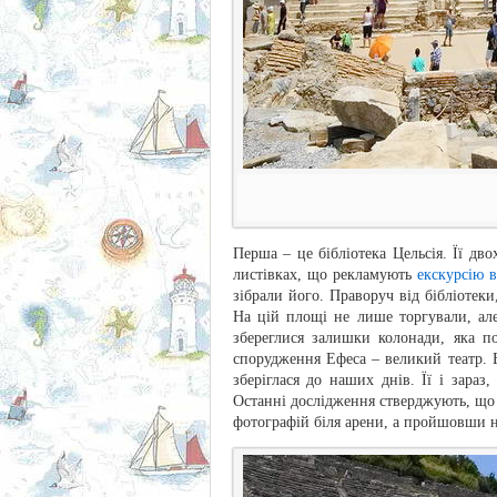
Перша – це бібліотека Цельсія. Її дв
листівках, що рекламують
екскурсію 
зібрали його. Праворуч від бібліотек
На цій площі не лише торгували, ал
збереглися залишки колонади, яка п
спорудження Ефеса – великий театр. Б
зберіглася до наших днів. Її і зараз
Останні дослідження стверджують, що н
фотографій біля арени, а пройшовши не