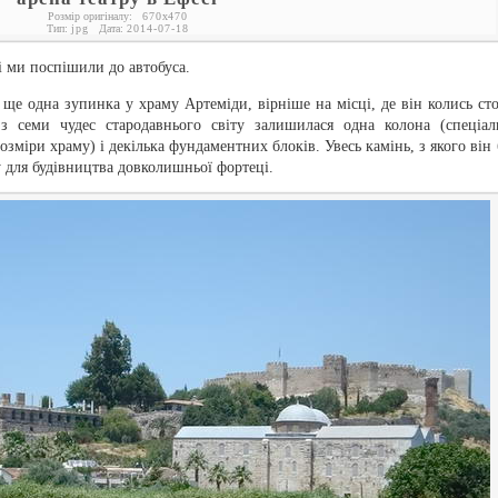
Розмір оригіналу:
670
x
470
Тип:
jpg
Дата:
2014-07-18
і ми поспішили до автобуса.
 ще одна зупинка у храму Артеміди, вірніше на місці, де він колись сто
з семи чудес стародавнього світу залишилася одна колона (спеціал
зміри храму) і декілька фундаментних блоків. Увесь камінь, з якого він 
 для будівництва довколишньої фортеці.