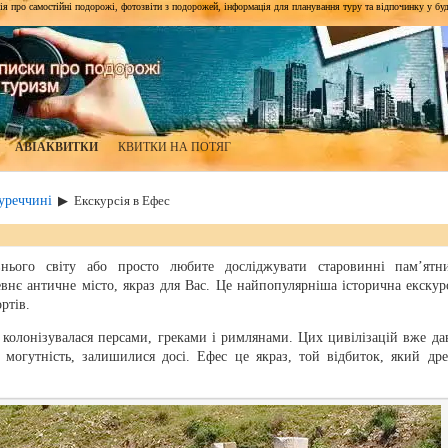
я про самостійні подорожі, фотозвіти з подорожей, інформація для планування туру та відпочинку у будь-я
АВІАКВИТКИ
КВИТКИ НА ПОТЯГ
уреччині
▶
Екскурсія в Ефес
внього світу або просто любите досліджувати старовинні пам’ятн
евнє античне місто, якраз для Вас. Це найпопулярніша історична екскурс
ртів.
 колонізувалася персами, греками і римлянами. Цих цивілізацій вже да
х могутність, залишилися досі. Ефес це якраз, той відбиток, який дре