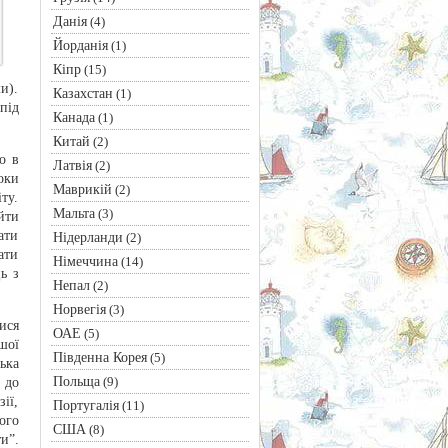
Данія
(4)
Йорданія
(1)
Кіпр
(15)
и).
Казахстан
(1)
під
Канада
(1)
Китай
(2)
о в
Латвія
(2)
оки
Маврикій
(2)
ту.
Мальта
(3)
йти
ати
Нідерланди
(2)
ати
Німеччина
(14)
ь з
Непал
(2)
Норвегія
(3)
ися
ОАЕ
(5)
шої
Південна Корея
(5)
ька
Польща
(9)
 до
ії,
Португалія
(11)
ого
США
(8)
и”.