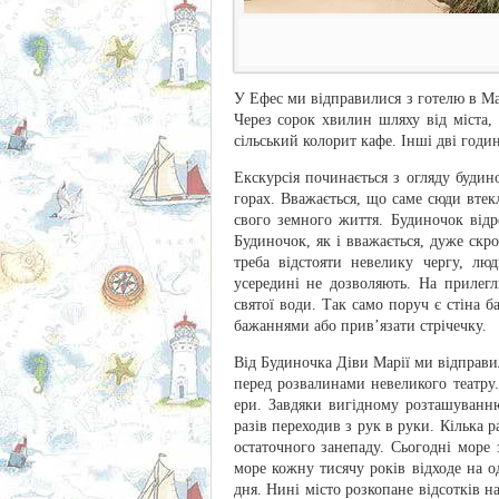
У Ефес ми відправилися з готелю в Ма
Через сорок хвилин шляху від міста,
сільський колорит кафе. Інші дві годи
Екскурсія починається з огляду будин
горах. Вважається, що саме сюди втекл
свого земного життя. Будиночок відре
Будиночок, як і вважається, дуже скр
треба відстояти невелику чергу, лю
усередині не дозволяють. На прилегл
святої води. Так само поруч є стіна б
бажаннями або прив’язати стрічечку.
Від Будиночка Діви Марії ми відправ
перед розвалинами невеликого театру.
ери. Завдяки вигідному розташуванн
разів переходив з рук в руки. Кілька р
остаточного занепаду. Сьогодні море з
море кожну тисячу років відходе на о
дня. Нині місто розкопане відсотків н