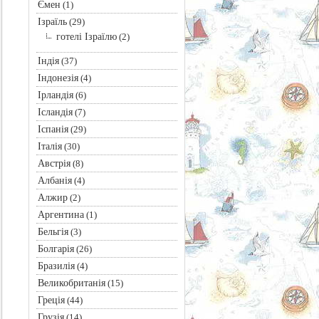
Ємен
(1)
Ізраїль
(29)
готелі Ізраїлю
(2)
Індія
(37)
Індонезія
(4)
Ірландія
(6)
Ісландія
(7)
Іспанія
(29)
Італія
(30)
Австрія
(8)
Албанія
(4)
Алжир
(2)
Аргентина
(1)
Бельгія
(3)
Болгарія
(26)
Бразилія
(4)
Великобританія
(15)
Греція
(44)
Грузія
(14)