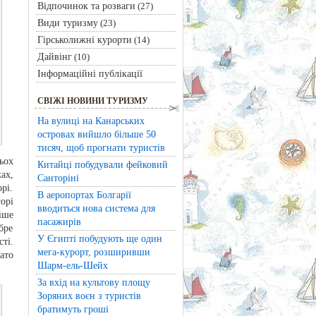
Відпочинок та розваги
(27)
Види туризму
(23)
Гірськолижні курорти
(14)
Дайвінг
(10)
Інформаційні публікації
СВІЖІ НОВИНИ ТУРИЗМУ
На вулиці на Канарських
островах вийшло більше 50
тисяч, щоб прогнати туристів
ьох
Китайці побудували фейковий
ах,
Санторіні
рі.
В аеропортах Болгарії
орі
вводиться нова система для
іше
пасажирів
бре
У Єгипті побудують ще один
ті.
мега-курорт, розширивши
ато
Шарм-ель-Шейх
За вхід на культову площу
Зоряних воєн з туристів
братимуть гроші