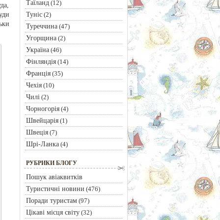
Таїланд
(12)
да,
Туніс
уди
(2)
ьки
Туреччина
(47)
Угорщина
(2)
Україна
(46)
Фінляндія
(14)
Франція
(35)
Чехія
(10)
Чилі
(2)
Чорногорія
(4)
Швейцарія
(1)
Швеція
(7)
Шрі-Ланка
(4)
РУБРИКИ БЛОГУ
Пошук авіаквитків
Туристичні новини
(476)
Поради туристам
(97)
Цікаві місця світу
(32)