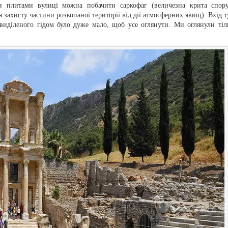
 плитами вулиці можна побачити саркофаг (величезна крита спору
 захисту частини розкопаної території від дії атмосферних явищ). Вхід т
 виділеного гідом було дуже мало, щоб усе оглянути. Ми оглянули тіл