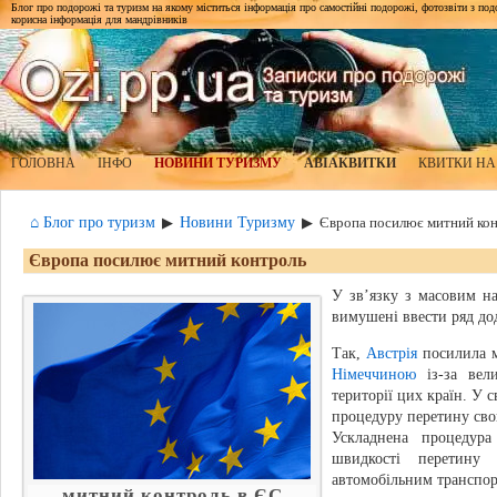
Блог про подорожі та туризм на якому міститься інформація про самостійні подорожі, фотозвіти з подор
корисна інформація для мандрівників
ГОЛОВНА
ІНФО
НОВИНИ ТУРИЗМУ
АВІАКВИТКИ
КВИТКИ НА
⌂ Блог про туризм
Новини Туризму
▶
▶
Європа посилює митний ко
Європа посилює митний контроль
У зв’язку з масовим н
вимушені ввести ряд дод
Так,
Австрія
посилила м
Німеччиною
із-за вел
території цих країн. У 
процедуру перетину св
Ускладнена процедура
швидкості перетину
автомобільним транспор
митний контроль в ЄС