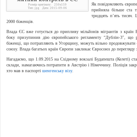
Як повідомляють європе
Розмір оригіналу:
250
x
159
Тип:
jpg
Дата:
2015-09-06
прийняла більше ста т
тридцять п’ять тисяч.
2000 біженців.
Влада ЄС вже готується до припливу мільйонів мігрантів з країн Б
боку призупинив дію європейського регламенту “Дублін-3″, що р
біженці, що потрапляють в Угорщину, можуть вільно продовжувати с
союзу. Влада багатьох країн Європи закликає Євросоюз до перегляду 
Нагадаємо, що 1.09.2015 на Східному вокзалі Будапешта (Келеті) ста
склади, намагаючись потрапити в Австрію і Німеччину. Поліція закри
хто мав в паспорті
шенгенську візу
.