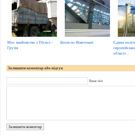
Моє знайомство з Тбілісі –
Бігом по Німеччині
Єдина політ
Грузія
європейсько
області…
Залишити коментар або відгук
Ваше ім'я
Залишити коментар