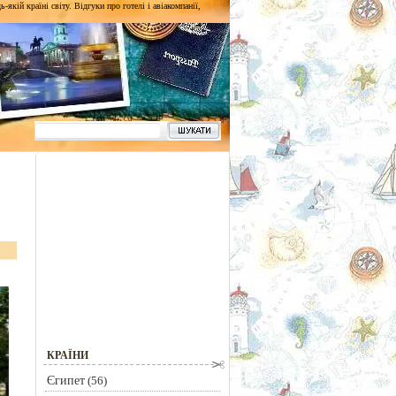
кій країні світу. Відгуки про готелі і авіакомпанії,
КРАЇНИ
Єгипет
(56)