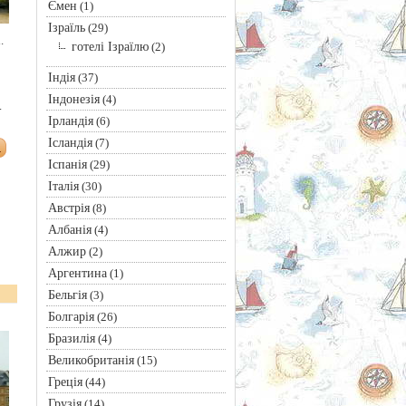
Ємен
(1)
Ізраїль
(29)
.
готелі Ізраїлю
(2)
Індія
(37)
Індонезія
(4)
.
Ірландія
(6)
Ісландія
(7)
Іспанія
(29)
Італія
(30)
Австрія
(8)
Албанія
(4)
Алжир
(2)
Аргентина
(1)
Бельгія
(3)
Болгарія
(26)
Бразилія
(4)
Великобританія
(15)
Греція
(44)
Грузія
(14)