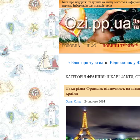
Блог про подорожі та туризм на якому міститься інформаці
корисна інформація для мандрівників
ГОЛОВНА
ІНФО
НОВИНИ ТУРИЗМУ
⌂ Блог про туризм
Відпочинок у Ф
▶
КАТЕГОРІЯ
ФРАНЦІЯ
: ЦІКАВІ ФАКТИ, С
Така різна Франція: відпочинок на півдн
країни
Остап Озіра
24 лютого 2014