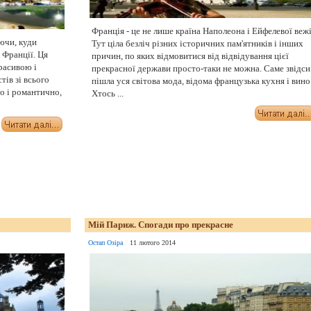
Франція - це не лише країна Наполеона і Ейфелевої вежі
ючи, куди
Тут ціла безліч різних історичних пам'ятників і інших
 Франції. Ця
причин, по яких відмовитися від відвідування цієї
расивою і
прекрасної держави просто-таки не можна. Саме звідси
ів зі всього
пішла уся світова мода, відома французька кухня і вино
о і романтично,
Хтось ...
Мій Париж. Спогади про прекрасне
Остап Озіра
11 лютого 2014