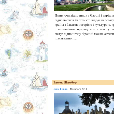
Плануючи відпочинок в Європі і вирішу
відправитися, багато хто віддає перевагу
країна з багатою історією і культурою, к
різноманітною природою притягає турист
світу: відпочити у Франції можна активн
пізнавально і ...
Замок Шамбор
Даша Бутько
16 лютого 2014