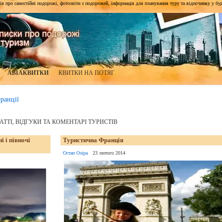
я про самостійні подорожі, фотозвіти з подорожей, інформація для планування туру та відпочинку у будь-я
АВІАКВИТКИ
КВИТКИ НА ПОТЯГ
ранції
ТАТТІ, ВІДГУКИ ТА КОМЕНТАРІ ТУРИСТІВ
і і півночі
Туристична Франція
Остап Озіра
23 лютого 2014