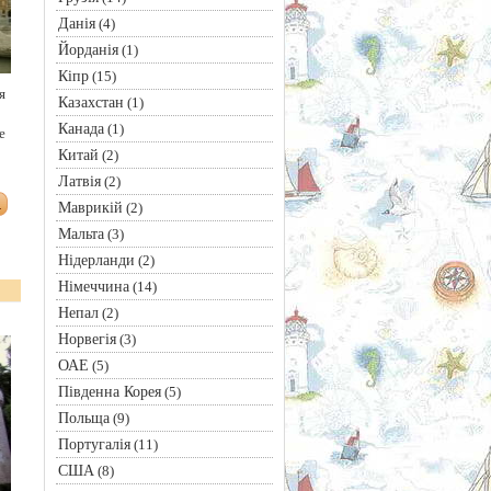
Данія
(4)
Йорданія
(1)
Кіпр
(15)
я
Казахстан
(1)
Канада
(1)
е
Китай
(2)
Латвія
(2)
Маврикій
(2)
Мальта
(3)
Нідерланди
(2)
Німеччина
(14)
Непал
(2)
Норвегія
(3)
ОАЕ
(5)
Південна Корея
(5)
Польща
(9)
Португалія
(11)
США
(8)