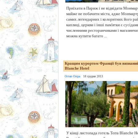
Приїхати в Париж і не відвідати Монмарт
майже не побачити міста, адже Монмартр
самих легендарних і колоритних його рай
каплиці, церкви і інші пам'ятки є сусідами
численними ресторанчиками і магазинчик
можна купити багато ...
Кращим курортом Франції був визнаний
Blanche Hotel
Остап Озіра
18 грудня 2013
У кінці листопада готель Terra Blanche Ho