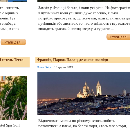
р - значить,
Замків у Франції багато, і вони усі різні. На фотографія
 є одним з
в путівниках вони усі зняті дуже красиво, тільки
онів. Тут
потрібно враховувати, що все-таки, коли їх знімають дл
 з кабаре,
путівників або листівок, то часто знімають з вертольота
ами, в яких
виходить красивий вигляд зверху, а туристи ...
 готель Terra
Франція, Париж, Палац, де жили інваліди
Остап Озіра
18 грудня 2013
Відпочивати можна по-різному: хтось любить
tel Spa Golf
повалятися на пляжі, на березі моря, хтось лізе в гори,