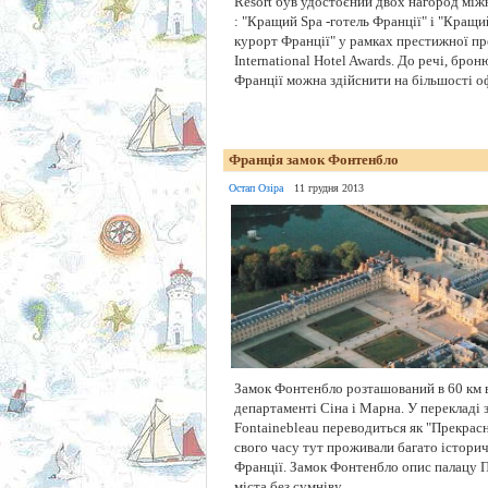
Resort був удостоєний двох нагород між
: "Кращий Spa -готель Франції" і "Кращи
курорт Франції" у рамках престижної пр
International Hotel Awards. До речі, брон
Франції можна здійснити на більшості оф
Франція замок Фонтенбло
Остап Озіра
11 грудня 2013
Замок Фонтенбло розташований в 60 км в
департаменті Сіна і Марна. У перекладі 
Fontainebleau переводиться як "Прекрасн
свого часу тут проживали багато істори
Франції. Замок Фонтенбло опис палацу 
міста без сумніву ...