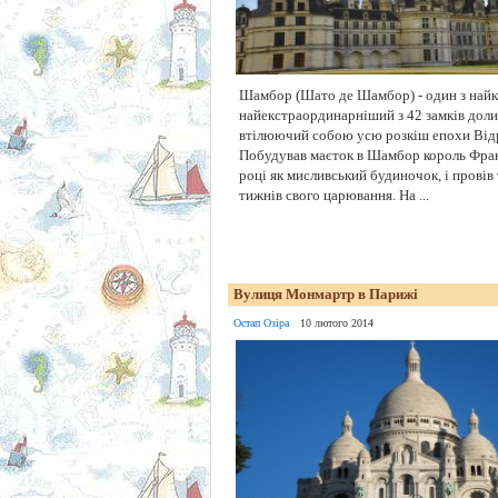
Шамбор (Шато де Шамбор) - один з найк
найекстраординарніший з 42 замків дол
втілюючий собою усю розкіш епохи Від
Побудував маєток в Шамбор король Фран
році як мисливський будиночок, і провів 
тижнів свого царювання. На ...
Вулиця Монмартр в Парижі
Остап Озіра
10 лютого 2014