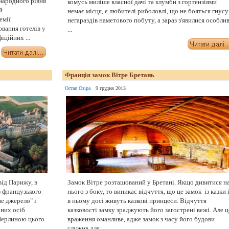
народного рівня
комусь миліше власної дачі та клумби з гортензіями
й
немає місця, є любителі риболовлі, що не бояться гнусу 
емії
негараздів наметового побуту, а зараз з'явилися особлив
ювання готелів у
...
іційних ...
Франція замок Вітре Бретань
Остап Озіра
9 грудня 2013
ід Парижу, в
Замок Вітре розташований у Бретані. Якщо дивитися н
з французького
нього з боку, то виникає відчуття, що це замок із казки 
е джерело" і
в ньому досі живуть казкові принцеси. Відчуття
чних осіб
казковості замку зраджують його загострені вежі. Але ц
Перлиною цього
враження оманливе, адже замок з часу його будови
служив для ...