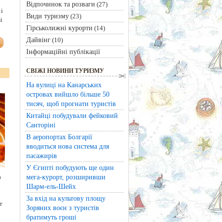
Відпочинок та розваги
(27)
і
Види туризму
(23)
і
Гірськолижні курорти
(14)
Дайвінг
(10)
Інформаційні публікації
СВІЖІ НОВИНИ ТУРИЗМУ
На вулиці на Канарських
островах вийшло більше 50
тисяч, щоб прогнати туристів
Китайці побудували фейковий
Санторіні
В аеропортах Болгарії
вводиться нова система для
пасажирів
У Єгипті побудують ще один
а
мега-курорт, розширивши
і
Шарм-ель-Шейх
За вхід на культову площу
е
Зоряних воєн з туристів
братимуть гроші