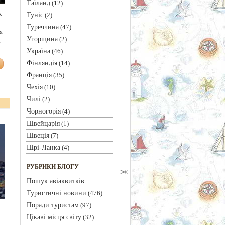
Таїланд
(12)
х
Туніс
(2)
Туреччина
(47)
я
Угорщина
(2)
 -
Україна
(46)
Фінляндія
(14)
Франція
(35)
Чехія
(10)
Чилі
(2)
Чорногорія
(4)
Швейцарія
(1)
Швеція
(7)
Шрі-Ланка
(4)
РУБРИКИ БЛОГУ
Пошук авіаквитків
Туристичні новини
(476)
Поради туристам
(97)
Цікаві місця світу
(32)