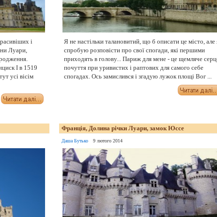
расивіших і
Я не настільки талановитий, що б описати це місто, але 
ини Луари,
спробую розповісти про свої спогади, які першими
родження.
приходять в голову... Париж для мене - це щемляче серц
циск I в 1519
почуття при уривистих і раптових для самого себе
тут усі вісім
спогадах. Ось замислився і згадую лужок площі Вог ...
Франція, Долина річки Луари, замок Юссе
Даша Бутько
9 лютого 2014