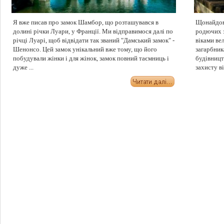
Я вже писав про замок Шамбор, що розташувався в
Щонайдовш
долині річки Луари, у Франції. Ми відправимося далі по
родючих з
річці Луарі, щоб відвідати так званий "Дамський замок" -
віками ве
Шенонсо. Цей замок унікальний вже тому, що його
загарбник
побудували жінки і для жінок, замок повний таємниць і
будівницт
дуже ...
захисту ві