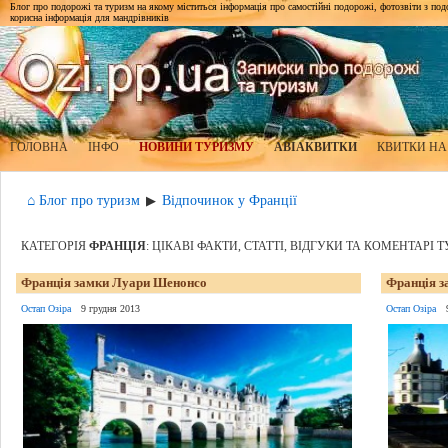
Блог про подорожі та туризм на якому міститься інформація про самостійні подорожі, фотозвіти з подор
корисна інформація для мандрівників
ГОЛОВНА
ІНФО
НОВИНИ ТУРИЗМУ
АВІАКВИТКИ
КВИТКИ НА
⌂ Блог про туризм
Відпочинок у Франції
▶
КАТЕГОРІЯ
ФРАНЦІЯ
: ЦІКАВІ ФАКТИ, СТАТТІ, ВІДГУКИ ТА КОМЕНТАРІ 
Франція замки Луари Шенонсо
Франція 
Остап Озіра
9 грудня 2013
Остап Озіра