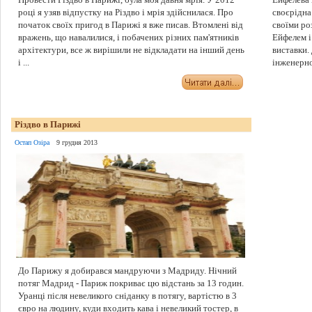
році я узяв відпустку на Різдво і мрія здійснилася. Про
своєрідна
початок своїх пригод в Парижі я вже писав. Втомлені від
своїми ро
вражень, що навалилися, і побачених різних пам'ятників
Ейфелем і
архітектури, все ж вирішили не відкладати на інший день
виставки.
і ...
інженерної
Різдво в Парижі
Остап Озіра
9 грудня 2013
До Парижу я добирався мандруючи з Мадриду. Нічний
потяг Мадрид - Париж покриває цю відстань за 13 годин.
Уранці після невеликого сніданку в потягу, вартістю в 3
євро на людину, куди входить кава і невеликий тостер, в