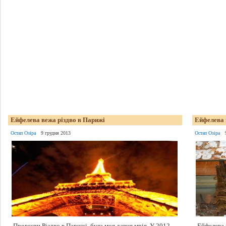
Ейфелева вежа різдво в Парижі
Ейфелева 
Остап Озіра
9 грудня 2013
Остап Озіра
Провести Різдво в Парижі, була моя давня мрія. У 2012
Ейфелева 