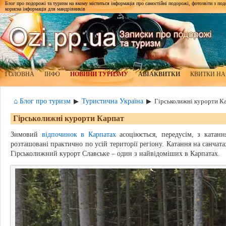
Блог про подорожі та туризм на якому міститься інформація про самостійні подорожі, фотозвіти з подор
корисна інформація для мандрівників
ГОЛОВНА
ІНФО
НОВИНИ ТУРИЗМУ
АВІАКВИТКИ
КВИТКИ НА
⌂ Блог про туризм
Туристична Україна
▶
▶
Гірськолижні курорти К
Гірськолижні курорти Карпат
Зимовий
відпочинок в Карпатах
асоціюється, передусім, з катан
розташовані практично по усій території регіону. Катання на санчата
Гірськолижний курорт Славське – один з найвідоміших в Карпатах.