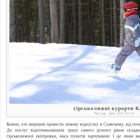
гірськолижні курорти К
Тип:
jpg
Дата:
2015-03-18
Кожен, хто вирішив провести зимову відпустку в Славскому, від поча
До послуг відпочивальників траси самого різного рівня складно
гірськолижної екіпіровки, маса пунктів харчування. І це лише 