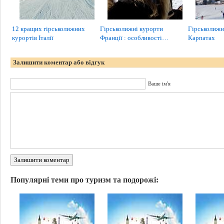
12 кращих гірськолижних
Гірськолижні курорти
Гірськолижн
курортів Італії
Франції : особливості…
Карпатах
Залишити коментар або відгук
Ваше ім'я
Залишити коментар
Популярні теми про туризм та подорожі: