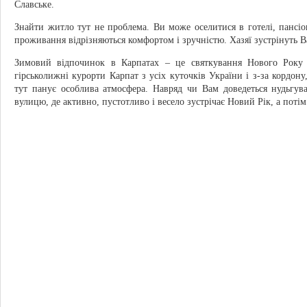
Славське.
Знайти житло тут не проблема. Ви може оселитися в готелі, пансіо
проживання відрізняються комфортом і зручністю. Хазяї зустрінуть В
Зимовий відпочинок в Карпатах – це святкування Нового Року 
гірськолижні курорти Карпат з усіх куточків України і з-за кордону
тут панує особлива атмосфера. Навряд чи Вам доведеться нудьгув
вулицю, де активно, пустотливо і весело зустрічає Новий Рік, а потім 