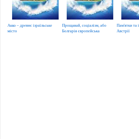
Акко – древнє ізраїльське
Прощавай, соціалізм, або
Пам'ятки та 
місто
Болгарія європейська
Австрії