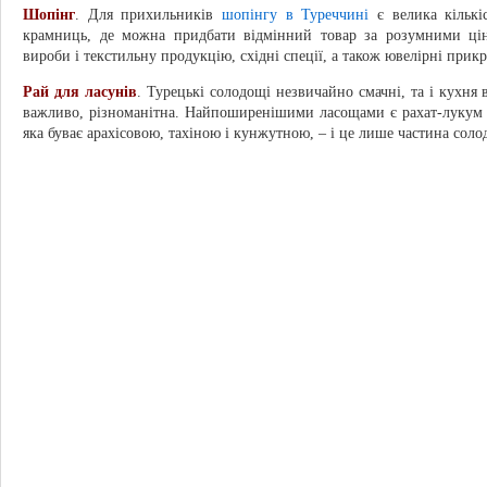
Шопінг
. Для прихильників
шопінгу в Туреччині
є велика кількіс
крамниць, де можна придбати відмінний товар за розумними ціна
вироби і текстильну продукцію, східні спеції, а також ювелірні прикр
Рай для ласунів
. Турецькі солодощі незвичайно смачні, та і кухня 
важливо, різноманітна. Найпоширенішими ласощами є рахат-лукум і
яка буває арахісовою, тахіною і кунжутною, – і це лише частина соло