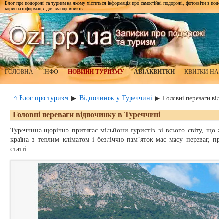
Блог про подорожі та туризм на якому міститься інформація про самостійні подорожі, фотозвіти з подор
корисна інформація для мандрівників
ГОЛОВНА
ІНФО
НОВИНИ ТУРИЗМУ
АВІАКВИТКИ
КВИТКИ НА
⌂ Блог про туризм
Відпочинок у Туреччині
▶
▶
Головні переваги ві
Головні переваги відпочинку в Туреччині
Туреччина щорічно притягає мільйони туристів зі всього світу, що
країна з теплим кліматом і безліччю пам’яток має масу переваг, п
статті.