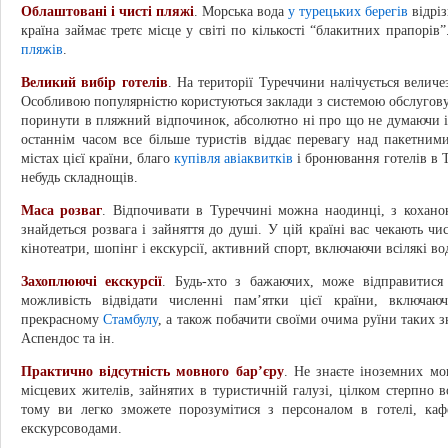
Облаштовані і чисті пляжі
. Морська вода
у турецьких берегів
відріз
країна займає третє місце у світі по кількості “блакитних прапорі
пляжів
.
Великий вибір готелів
. На території Туреччини налічується величез
Особливою популярністю користуються заклади з системою обслуговува
поринути в пляжний відпочинок, абсолютно ні про що не думаючи і н
останнім часом все більше туристів віддає перевагу над пакетни
містах цієї країни, благо
купівля авіаквитків
і бронювання готелів в Т
небудь складнощів.
Маса розваг
. Відпочивати в Туреччині можна наодинці, з кохан
знайдеться розвага і зайняття до душі. У цій країні вас чекають чи
кінотеатри, шопінг і екскурсії, активний спорт, включаючи всілякі вод
Захоплюючі екскурсії
. Будь-хто з бажаючих, може відправитися 
можливість відвідати численні пам’ятки цієї країни, включаю
прекрасному
Стамбулу
, а також побачити своїми очима руїни таких з
Аспендос та ін.
Практично відсутність мовного бар’єру
. Не знаєте іноземних мо
місцевих жителів, зайнятих в туристичній галузі, цілком стерпно 
тому ви легко зможете порозумітися з персоналом в готелі, каф
екскурсоводами.