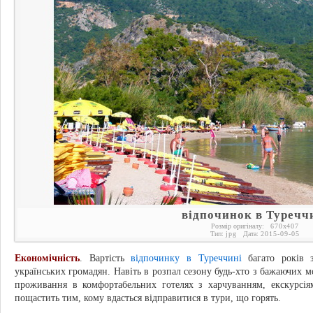
відпочинок в Туречч
Розмір оригіналу:
670
x
407
Тип:
jpg
Дата:
2015-09-05
Економічність
. Вартість
відпочинку в Туреччині
багато років з
українських громадян. Навіть в розпал сезону будь-хто з бажаючих м
проживання в комфортабельних готелях з харчуванням, екскурсі
пощастить тим, кому вдасться відправитися в тури, що горять.