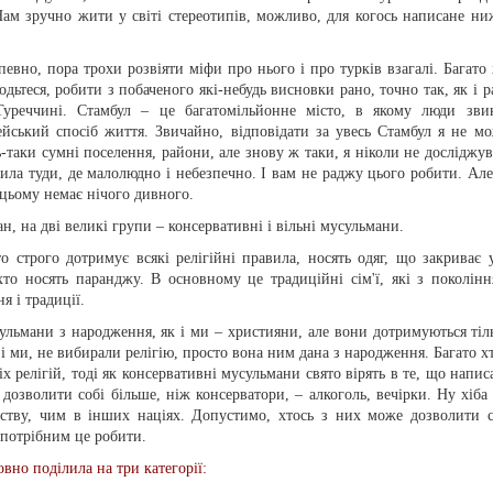
Нам зручно жити у світі стереотипів, можливо, для когось написане ни
певно, пора трохи розвіяти міфи про нього і про турків взагалі. Багато 
одьтеся, робити з побаченого які-небудь висновки рано, точно так, як і р
уреччині. Стамбул – це багатомільйонне місто, в якому люди зви
ейський спосіб життя. Звичайно, відповідати за увесь Стамбул я не мо
-таки сумні поселення, райони, але знову ж таки, я ніколи не досліджув
дила туди, де малолюдно і небезпечно. І вам не раджу цього робити. Але
 цьому немає нічого дивного.
н, на дві великі групи – консервативні і вільні мусульмани.
о строго дотримує всякі релігійні правила, носять одяг, що закриває у
хто носять паранджу. В основному це традиційні сім'ї, які з поколінн
я і традиції.
ульмани з народження, як і ми – християни, але вони дотримуються тіл
і ми, не вибирали релігію, просто вона ним дана з народження. Багато хт
іх релігій, тоді як консервативні мусульмани свято вірять в те, що напис
 дозволити собі більше, ніж консерватори, – алкоголь, вечірки. Ну хіба
ьству, чим в інших націях. Допустимо, хтось з них може дозволити с
 потрібним це робити.
вно поділила на три категорії: