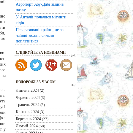
ний
Аеропорт Абу-Дабі змінив
назву
нно
У Анталії почалися мітинги
них
гідів
ати
Перераховані країни, де за
би,
чайові можна сильно
чим
поплатитися
ки.
CЛІДКУЙТЕ ЗА НОВИНАМИ
сті
ких
ого
 на
ПОДОРОЖІ ЗА ЧАСОМ
оля
Липень 2024
(2)
ть,
Червень 2024
(3)
уть
Травень 2024
(3)
усі
Квітень 2024
(3)
оїй
о і
Березень 2024
(27)
они
Лютий 2024
(58)
т у