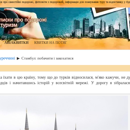
я про самостійні подорожі, фотозвіти з подорожей, інформація для планування туру та відпочинку у будь-я
АВІАКВИТКИ
КВИТКИ НА ПОТЯГ
уреччині
▶
Стамбул: побачити і закохатися
а їхати в цю країну, тому що до турків відносилася, м'яко кажучи, не д
дців і начитавшись історій у всесвітній мережі. У дорогу я зібралася