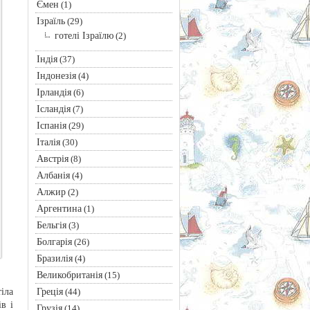
Ємен
(1)
Ізраїль
(29)
готелі Ізраїлю
(2)
Індія
(37)
Індонезія
(4)
Ірландія
(6)
Ісландія
(7)
Іспанія
(29)
Італія
(30)
Австрія
(8)
Албанія
(4)
Алжир
(2)
Аргентина
(1)
Бельгія
(3)
Болгарія
(26)
Бразилія
(4)
Великобританія
(15)
Греція
іла
(44)
в і
Грузія
(14)