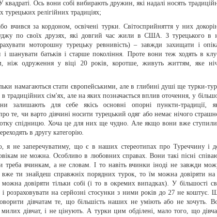
 У квадраті. Ось вони собі вибирають дружин, які надалі носять традицій
их турецьких релігійних традиціях;
 або вчився за кордоном, освічені турки. Світосприйняття у них докорі
 Суджу по своїх друзях, які довгий час жили в США. З турецького в 
рахувати моторошну турецьку ревнивість) – завжди захищати і опік
и і шанувати батьків і старше покоління. Проте вони теж ходять в клу
м, ніж одруження у віці 20 років, коротше, живуть життям, яке ні
 тільки намагаються стати європейськими, але в глибині душі ще турки-тур
 в традиційних сім'ях, але на яких позначається вплив оточення, у більшо
ни залишають для себе якісь основні опорні пункти-традиції, я
ро те, чи варто дівчині носити турецький одяг або немає нічого страшн
ротку спідницю. Хоча це для них ще чудно. Але якщо вони вже ступили
ереходять в другу категорію.
о, я не заперечуватиму, що є в наших стереотипах про Туреччину і д
овікам не можна. Особливо в любовних справах. Вони такі пісні співаю
и треба вчинкам, а не словам. І то навіть вчинки іноді не завжди мож
о вже ти знайдеш справжніх порядних турок, то їм можна довіряти на 
ожна довіряти тільки собі (і то в окремих випадках). У більшості св
 і розраховувати на серйозні стосунки з ними років до 27 не коштує. Щ
говорити дівчатам те, що більшість наших не уміють або не хочуть. В
милих дівчат, і не цінують. А турки цим обділені, мало того, що дівча