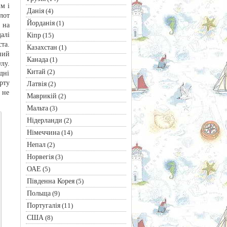
м і
Данія
(4)
лот
Йорданія
(1)
 на
алі
Кіпр
(15)
та.
Казахстан
(1)
ний
Канада
(1)
лу.
Китай
(2)
дні
рту
Латвія
(2)
 не
Маврикій
(2)
Мальта
(3)
Нідерланди
(2)
Німеччина
(14)
Непал
(2)
Норвегія
(3)
ОАЕ
(5)
Південна Корея
(5)
Польща
(9)
Португалія
(11)
США
(8)