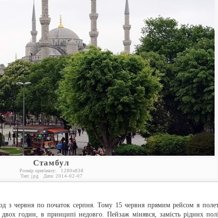
Стамбул
Розмір оригіналу:
1280
x
838
Тип:
jpg
Дата:
2014-02-07
іод з червня по початок серпня. Тому 15 червня прямим рейсом я полет
о двох годин, в принципі недовго. Пейзаж мінявся, замість рідних полі