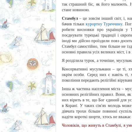
так страшний біс, як його малюють. 
стане новиною.
Стамбул
– це зовсім інший світ, і, на
бачив тільки
курортну Туреччину
. Пог
робити висновки про українців у Т
поєднувати турецькі традиції і європ
іноді ми дійсно проїздили повз досить
Стамбул самостійно, тим більше не їз
основні правила усіх великих міст, і в
Я розділила турок, а точніше, мусульма
Консервативні мусульмани – це ті, хт
окрім особи. Серед них є навіть ті, 
покоління передають релігійні віруванн
Інша ж частина населення міста – мус
основних релігійних правил. Вони, як 
них вірить в те, що Бог єдиний для ус
в Корані. У таких сім'ях молодь може
дівчата трохи більше повинні суспіл
надіти короткі шорти, хтось не вважає
Чоловіків, що живуть в Стамбулі, я умо