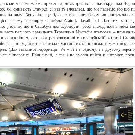
ри, а коли ми вже майже прилетіли, літак зробив великий круг над Чорни
, які омивають Стамбул. Я навіть злякалася, що ми падаємо або що пі
ямо на воду! Звичайно, це було не так, і незабаром ми приземлилися
аціональному аеропорту Стамбула Ataturk Havalimani. Для тих, хто над
сто, уточню, що в Стамбулі два аеропорти, обоє знаходяться в межі міс
 на честь першого президента Туреччини Мустафи Ататюрка, – призначе
 престижнішим, оскільки розташований в європейській частині Стамбу
ational – знаходиться в азіатській частині міста, приймає також і міжнаро
еві. (Для загальної інформації: Wi – Fi і в одному, і в другому аеропо
писане зворотнє. Принаймні, я так і не змогла вийти в інтернет, поки