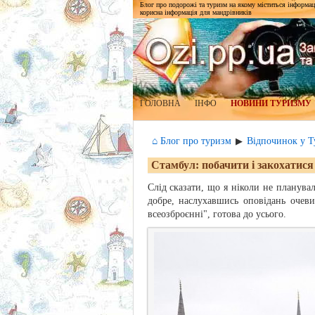
Блог про подорожі та туризм на якому міститься інформаці
корисна інформація для мандрівників
ГОЛОВНА
ІНФО
НОВИНИ ТУРИЗМУ
⌂ Блог про туризм
Відпочинок у Т
▶
Стамбул: побачити і закохатися
Слід сказати, що я ніколи не планувал
добре, наслухавшись оповідань очеви
всеозброєнні", готова до усього.