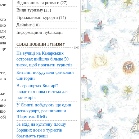
Відпочинок та розваги
(27)
жче
Види туризму
(23)
Гірськолижні курорти
(14)
хто
Дайвінг
(10)
ано
кли
Інформаційні публікації
жу,
ала
СВІЖІ НОВИНИ ТУРИЗМУ
 це
На вулиці на Канарських
островах вийшло більше 50
тисяч, щоб прогнати туристів
Китайці побудували фейковий
се,
Санторіні
я в
В аеропортах Болгарії
вводиться нова система для
ьки
пасажирів
о з
У Єгипті побудують ще один
ано
мега-курорт, розширивши
 що
Шарм-ель-Шейх
обі
За вхід на культову площу
Зоряних воєн з туристів
братимуть гроші