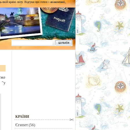
кій країні світу. Відгуки про готелі і авіакомпанії,
уже
 "у
КРАЇНИ
Єгипет
(56)