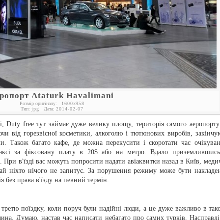
ропорт Ataturk Havalimani
Розмір оригіналу:
1600
x
958
Тип:
jpg
Дата:
2014-02-07
, Duty free тут займає дуже велику площу, територія самого аеропорту
чи від горезвісної косметики, алкоголю і тютюнових виробів, закінчу
и. Також багато кафе, де можна перекусити і скоротати час очікуван
аксі за фіксовану плату в 20$ або на метро. Вдало приземлившись
 При в'їзді вас можуть попросити надати авіаквитки назад в Київ, меди
чай ніхто нічого не запитує. За порушення режиму може бути накладе
 без права в'їзду на певний термін.
третю поїздку, коли поруч були надійні люди, а це дуже важливо в так
еччина. Думаю, настав час написати небагато про самих турків. Насправді