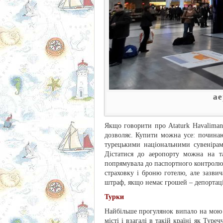
ае
Якщо говорити про Ataturk Havalimani
дозволяє. Купити можна усе: починаю
турецькими національними сувенірам
Дістатися до аеропорту можна на т
попрямувала до паспортного контролю.
страховку і броню готелю, але зазви
штраф, якщо немає грошей – депортація
Турки
Найбільше прогулянок випало на мою 
місті і взагалі в такій країні як Тур