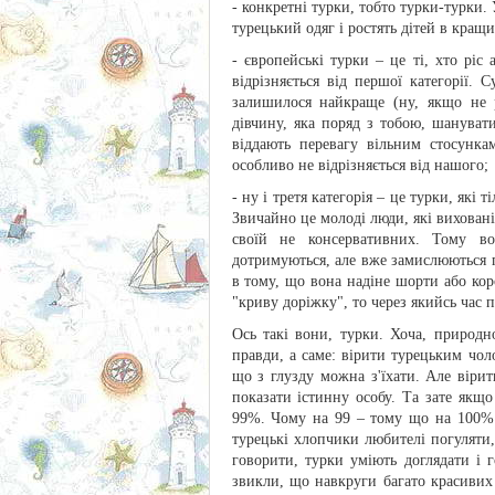
- конкретні турки, тобто турки-турки.
турецький одяг і ростять дітей в кращ
- європейські турки – це ті, хто ріс
відрізняється від першої категорії.
залишилося найкраще (ну, якщо не 
дівчину, яка поряд з тобою, шануват
віддають перевагу вільним стосунка
особливо не відрізняється від нашого;
- ну і третя категорія – це турки, які
Звичайно це молоді люди, які виховані
своїй не консервативних. Тому во
дотримуються, але вже замислюються п
в тому, що вона надіне шорти або ко
"криву доріжку", то через якийсь час п
Ось такі вони, турки. Хоча, природн
правди, а саме: вірити турецьким чол
що з глузду можна з'їхати. Але вірит
показати істинну особу. Та зате якщ
99%. Чому на 99 – тому що на 100% м
турецькі хлопчики любителі погуляти,
говорити, турки уміють доглядати і 
звикли, що навкруги багато красивих 