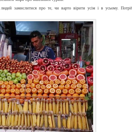
людей замислитися про те, чи варто вірити усім і в усьому. Потрі