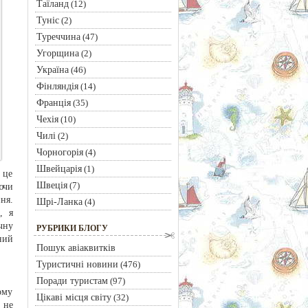
Таїланд
(12)
Туніс
(2)
Туреччина
(47)
Угорщина
(2)
Україна
(46)
Фінляндія
(14)
Франція
(35)
Чехія
(10)
Чилі
(2)
Чорногорія
(4)
Швейцарія
(1)
 це
Швеція
(7)
ючи
ня.
Шрі-Ланка
(4)
, я
чну
РУБРИКИ БЛОГУ
ний
Пошук авіаквитків
Туристичні новини
(476)
Поради туристам
(97)
ому
Цікаві місця світу
(32)
 не