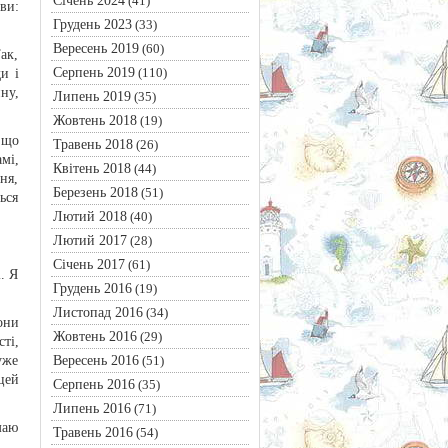
Січень 2024
(41)
ви:
Грудень 2023
(33)
Вересень 2019
(60)
ак,
Серпень 2019
(110)
и і
ну,
Липень 2019
(35)
Жовтень 2018
(19)
 що
Травень 2018
(26)
мі,
Квітень 2018
(44)
ня,
Березень 2018
(51)
ься
Лютий 2018
(40)
Лютий 2017
(28)
Січень 2017
(61)
. Я
Грудень 2016
(19)
Листопад 2016
(34)
они
Жовтень 2016
(29)
ті,
Вересень 2016
уже
(51)
цей
Серпень 2016
(35)
Липень 2016
(71)
маю
Травень 2016
(54)