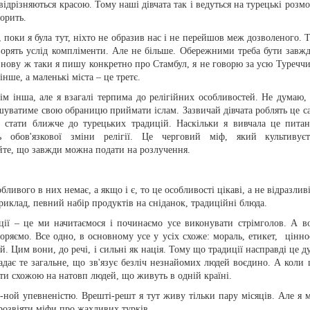
відрізняються красою. Тому наші дівчата так і ведуться на турецькі розмо
ворить.
, поки я була тут, ніхто не образив нас і не перейшов меж дозволеного. Т
ворять услід компліменти. Але не більше. Обережними треба бути завжд
 знову ж таки я пишу конкретно про Стамбул, я не говорю за усю Туреччи
нше, а маленькі міста – це третє.
всім інша, але я взагалі терпима до релігійних особливостей. Не думаю,
уватиме свою обраницю приймати іслам. Зазвичай дівчата роблять це са
 стати ближче до турецьких традицій. Наскільки я вивчала це питан
 обов'язкової зміни релігії. Це черговий міф, який культивуєт
айте, що завжди можна подати на розлучення.
ливого в них немає, а якщо і є, то це особливості цікаві, а не відразливі
риклад, певний набір продуктів на сніданок, традиційні блюда.
ції – це ми начитаємося і починаємо усе виконувати стрімголов. А в
оряємо. Все одно, в основному усе у усіх схоже: мораль, етикет, ціннос
. Цим вони, до речі, і сильні як нація. Тому що традиції насправді це д
дає те загальне, що зв'язує безліч незнайомих людей воєдино. А коли 
бути схожою на натовп людей, що живуть в одній країні.
-ной упевненістю. Врешті-решт я тут живу тільки пару місяців. Але я 
 розвіяти міфи про жахливих турків.