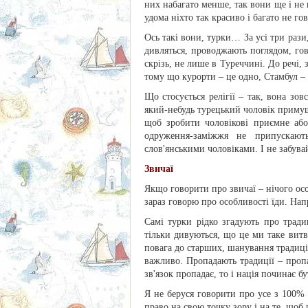
них набагато менше, так вони ще і не 
удома ніхто так красиво і багато не го
Ось такі вони, турки… За усі три рази
дивляться, проводжають поглядом, го
скрізь, не лише в Туреччині. До речі,
тому що курорти – це одно, Стамбул – і
Що стосується релігії – так, вона зо
який-небудь турецький чоловік примуш
щоб зробити чоловікові приємне або
одруження-заміжжя не припускають
слов'янськими чоловіками. І не забув
Звичаї
Якщо говорити про звичаї – нічого особ
зараз говорю про особливості їди. Нап
Самі турки рідко згадують про тради
тільки дивуються, що це ми таке витв
повага до старших, шанування традицій
важливо. Пропадають традиції – пропа
зв'язок пропадає, то і нація починає 
Я не беруся говорити про усе з 100% 
право на свою точку зору і на те, щоб