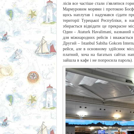
лісів все частіше стали з'являтися го
Мармуровим морями і протокою Босфор
щось наплутав і надумався сідати пр
території Турецької Республіки, в н
збирається відвідати це прекрасне мі
Один – Ataturk Havalimani, названий
для міжнародних рейсів і вважається
Другий – Istanbul Sabiha Gokcen Intern
рейси, але в основному здійснює місц
платний, хоча на багатьох сайтах на
зайшла в кафе і не попросила пароль).