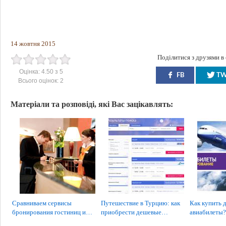
14 жовтня 2015
Поділитися з друзями в
Оцінка:
4.50
з
5
FB
T
Всього оцінок:
2
Матеріали та розповіді, які Вас зацікавлять:
Сравниваем сервисы
Путешествие в Турцию: как
Как купить 
бронирования гостиниц и…
приобрести дешевые…
авиабилеты?