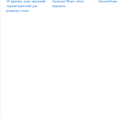
10 причин, чому шкільний
Азовське Море і його
Автомобільн
туризм корисний для
переваги
розвитку учнів