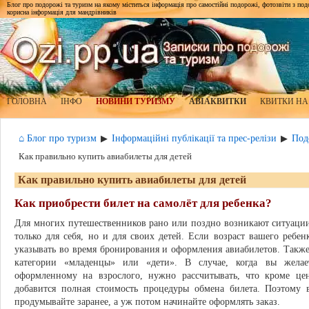
Блог про подорожі та туризм на якому міститься інформація про самостійні подорожі, фотозвіти з подор
корисна інформація для мандрівників
ГОЛОВНА
ІНФО
НОВИНИ ТУРИЗМУ
АВІАКВИТКИ
КВИТКИ НА
⌂ Блог про туризм
Інформаційні публікації та прес-релізи
Под
▶
▶
Как правильно купить авиабилеты для детей
Как правильно купить авиабилеты для детей
Как приобрести билет на самолёт для ребенка?
Для многих путешественников рано или поздно возникают ситуации
только для себя, но и для своих детей. Если возраст вашего ребен
указывать во время бронирования и оформления авиабилетов. Также 
категории «младенцы» или «дети». В случае, когда вы желае
оформленному на взрослого, нужно рассчитывать, что кроме це
добавится полная стоимость процедуры обмена билета. Поэтому
продумывайте заранее, а уж потом начинайте оформлять заказ.