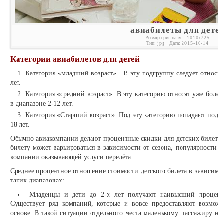
авиабилеты для дет
Розмір оригіналу:
1010
x
725
Тип:
jpg
Дата:
2015-10-14
Категории авиабилетов для детей
Категория «младший возраст». В эту подгруппу следует относи
лет.
Категория «средний возраст». В эту категорию относят уже боле
в диапазоне 2-12 лет.
Категория «Старший возраст». Под эту категорию попадают подр
18 лет.
Обычно авиакомпании делают процентные скидки для детских билето
билету может варьироваться в зависимости от сезона, популярности
компании оказывающей услуги перелёта.
Среднее процентное отношение стоимости детского билета в зависим
таких диапазонах:
Младенцы и дети до 2-х лет получают наивысший процен
Существует ряд компаний, которые и вовсе предоставляют возмо
основе. В такой ситуации отдельного места маленькому пассажиру н