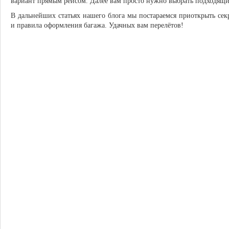
вариант прямым рейсом. Далее вам просто нужно выбрать подходящи
В дальнейших статьях нашего блога мы постараемся приоткрыть се
и правила оформления багажа. Удачных вам перелётов!