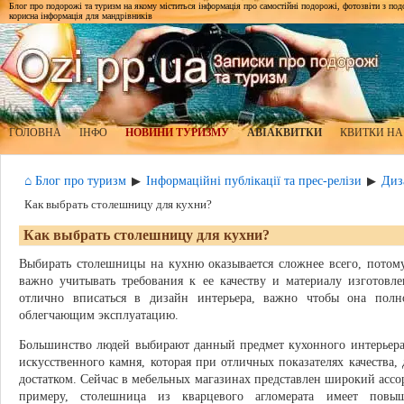
Блог про подорожі та туризм на якому міститься інформація про самостійні подорожі, фотозвіти з подор
корисна інформація для мандрівників
ГОЛОВНА
ІНФО
НОВИНИ ТУРИЗМУ
АВІАКВИТКИ
КВИТКИ НА
⌂ Блог про туризм
Інформаційні публікації та прес-релізи
Диз
▶
▶
Как выбрать столешницу для кухни?
Как выбрать столешницу для кухни?
Выбирать столешницы на кухню оказывается сложнее всего, потому
важно учитывать требования к ее качеству и материалу изготовл
отлично вписаться в дизайн интерьера, важно чтобы она полно
облегчающим эксплуатацию.
Большинство людей выбирают данный предмет кухонного интерьера
искусственного камня, которая при отличных показателях качества,
достатком. Сейчас в мебельных магазинах представлен широкий асс
примеру, столешница из кварцевого агломерата имеет повы