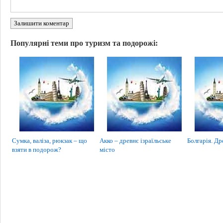
Залишити коментар
Популярні теми про туризм та подорожі:
Сумка, валіза, рюкзак – що
Акко – древнє ізраїльське
Болгарія. Др
взяти в подорож?
місто