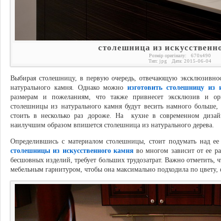
столешница из искусственн
Розмір оригіналу:
670
x
490
Тип:
jpg
Дата:
2015-06-04
Выбирая столешницу, в первую очередь, отвечающую эксклюзивност
натурального камня. Однако можно
изготовить столешницу из 
размерам и пожеланиям, что также привнесет эксклюзив и ори
столешницы из натурального камня будут весить намного больше, 
стоить в несколько раз дороже. На кухне в современном дизай
наилучшим образом впишется столешница из натурального дерева.
Определившись с материалом столешницы, стоит подумать над ее
столешницы из искусственного камня
во многом зависит от ее ра
бесшовных изделий, требует больших трудозатрат. Важно отметить, 
мебельным гарнитуром, чтобы она максимально подходила по цвету, 