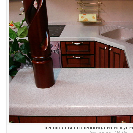
бесшовная столешница из искусс
Розмір оригіналу:
670
x
490