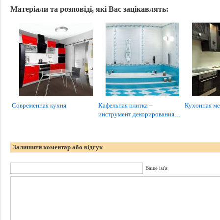
Матеріали та розповіді, які Вас зацікавлять:
Современная кухня
Кафельная плитка –
Кухонная ме
инструмент декорирования…
Залишити коментар або відгук
Ваше ім'я