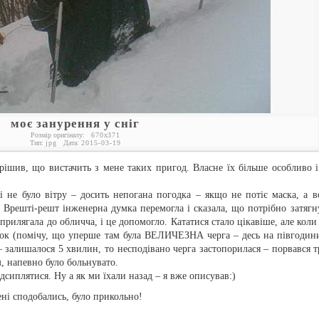
моє занурення у сніг
Розмір оригіналу:
670
x
371
Тип:
jpg
Дата:
2015-03-19
рішив, що вистачить з мене таких пригод. Власне їх більше особливо і
 не було вітру – досить непогана погодка – якщо не потіє маска, а в
. Врешті-решт інженерна думка перемогла і сказала, що потрібно затягн
прилягала до обличча, і це допомогло. Кататися стало цікавіше, але коли
иток (помічу, що уперше там була ВЕЛИЧЕЗНА черга – десь на півгодини
– залишалося 5 хвилин, то несподівано черга застопорилася – порвався т
, напевно було больнувато.
дсиплятися. Ну а як ми їхали назад – я вже описував:)
ні сподобались, було прикольно!