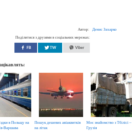
Автор:
Денис Захарко
Поділитися з друзями в соціальних мережах:
FB
TW
Viber
зацікавлять:
їздки в Польщу на
Пошук дешевих авіаквитків
Моє знайомство з Тбілісі –
їв-Варшава
на літак
Грузія