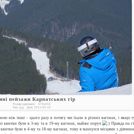
яні пейзажи Карпатських гір
Розмір оригіналу:
670
x
450
Тип:
jpg
Дата:
2015-03-19
ною ніж інші – цього разу в потягу ми їхали в різних вагонах, і якщо т
тні квитки були в 3-му та в 19-му вагонах, майже поруч
Правда на гі
квитки були в 4-му та 18-му вагонах, тому я махнулся місцями з дівчино