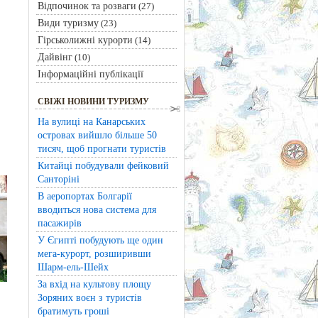
Відпочинок та розваги
(27)
Види туризму
(23)
Гірськолижні курорти
(14)
Дайвінг
(10)
Інформаційні публікації
СВІЖІ НОВИНИ ТУРИЗМУ
На вулиці на Канарських
островах вийшло більше 50
тисяч, щоб прогнати туристів
Китайці побудували фейковий
Санторіні
В аеропортах Болгарії
вводиться нова система для
пасажирів
У Єгипті побудують ще один
мега-курорт, розширивши
Шарм-ель-Шейх
За вхід на культову площу
Зоряних воєн з туристів
братимуть гроші