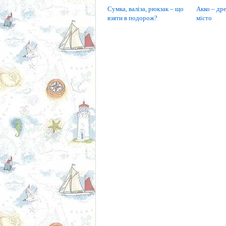
Сумка, валіза, рюкзак – що
Акко – дре
взяти в подорож?
місто