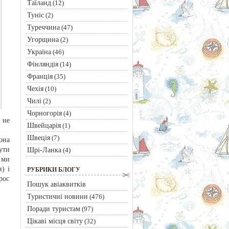
Таїланд
(12)
Туніс
(2)
Туреччина
(47)
Угорщина
(2)
Україна
(46)
Фінляндія
(14)
Франція
(35)
Чехія
(10)
Чилі
(2)
Чорногорія
(4)
 не
Швейцарія
(1)
Швеція
(7)
она
ути
Шрі-Ланка
(4)
 ми
) і
РУБРИКИ БЛОГУ
рос
Пошук авіаквитків
Туристичні новини
(476)
Поради туристам
(97)
Цікаві місця світу
(32)