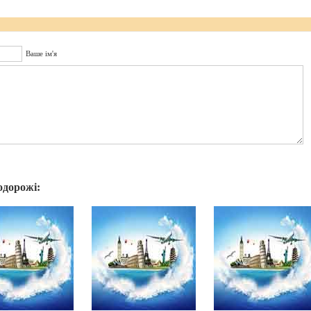
Ваше ім'я
одорожі: