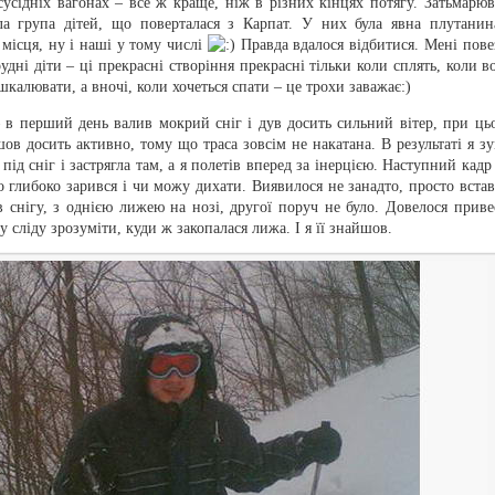
 сусідніх вагонах – все ж краще, ніж в різних кінцях потягу. Затьмарюв
ла група дітей, що поверталася з Карпат. У них була явна плутанин
 місця, ну і наші у тому числі
Правда вдалося відбитися. Мені пове
дні діти – ці прекрасні створіння прекрасні тільки коли сплять, коли в
шкалювати, а вночі, коли хочеться спати – це трохи заважає:)
– в перший день валив мокрий сніг і дув досить сильний вітер, при ць
ов досить активно, тому що траса зовсім не накатана. В результаті я зу
ід сніг і застрягла там, а я полетів вперед за інерцією. Наступний кадр 
о глибоко зарився і чи можу дихати. Виявилося не занадто, просто встав
 снігу, з однією лижею на нозі, другої поруч не було. Довелося приве
у сліду зрозуміти, куди ж закопалася лижа. І я її знайшов.