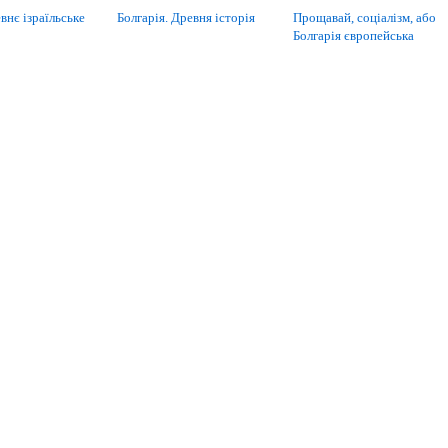
внє ізраїльське
Болгарія. Древня історія
Прощавай, соціалізм, або
Болгарія європейська