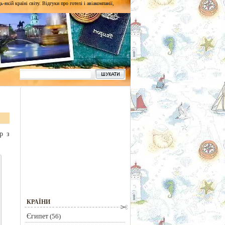
кій країні світу. Відгуки про готелі і авіакомпанії,
р з
КРАЇНИ
Єгипет
(56)