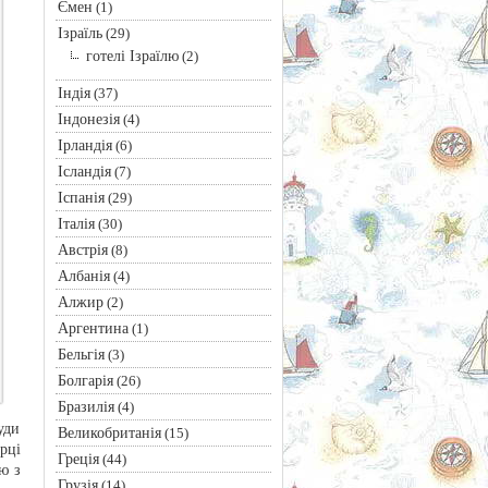
Ємен
(1)
Ізраїль
(29)
готелі Ізраїлю
(2)
Індія
(37)
Індонезія
(4)
Ірландія
(6)
Ісландія
(7)
Іспанія
(29)
Італія
(30)
Австрія
(8)
Албанія
(4)
Алжир
(2)
Аргентина
(1)
Бельгія
(3)
Болгарія
(26)
Бразилія
(4)
уди
Великобританія
(15)
рці
Греція
(44)
ю з
Грузія
(14)