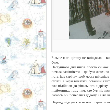
Більше я на цілину не виїжджав – ви
було.
Наступного дня йшов просто сніжок і
почала запітнівати – це було жахливо
потугіше стрічку, щоб маска щільніше 
стояли в черзі викатати останній кв
вже підійшли до фінального відрізку 
підйомника, тому тим, хто був під ним
Загалом ми поперлися додому і я ліг ві
Підведу підсумок – весняні Карпати ме