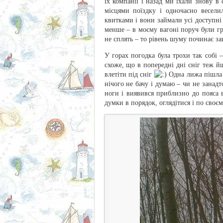
їх компанії і назад ми їхали знову в
місцями поїздку і одночасно весели
квитками і вони займали усі доступні
менше – в моєму вагоні поруч були гру
не сплять – то рівень шуму починає за
У горах погодка була трохи так собі 
схоже, що в попередні дні сніг теж йш
влетіти під сніг
Одна лижа пішла п
нічого не бачу і думаю – чи не занадт
ноги і виявився приблизно до пояса в
думки в порядок, оглядітися і по своєм