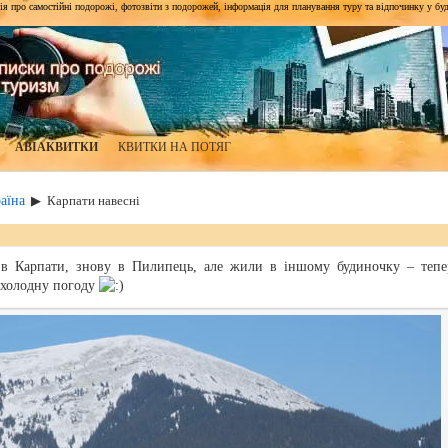
я про самостійні подорожі, фотозвіти з подорожей, інформація для планування туру та відпочинку у будь-я
АВІАКВИТКИ
КВИТКИ НА ПОТЯГ
аїна
▶
Карпати навесні
 в Карпати, знову в Пилипець, але жили в іншому будиночку – тепе
 холодну погоду