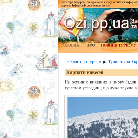
Блог про подорожі та туризм на якому міститься інформаці
корисна інформація для мандрівників
ГОЛОВНА
ІНФО
НОВИНИ ТУРИЗМУ
⌂ Блог про туризм
Туристична Укр
▶
Карпати навесні
На останніх вихідних я знову їздив
туалетом усередині, що дуже зручно в