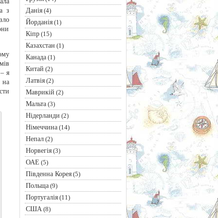
ала
Данія
а з
(4)
зло
Йорданія
(1)
они
Кіпр
(15)
Казахстан
(1)
ому
Канада
(1)
мів
Китай
(2)
– я
Латвія
(2)
 на
сти
Маврикій
(2)
Мальта
(3)
Нідерланди
(2)
Німеччина
(14)
Непал
(2)
Норвегія
(3)
ОАЕ
(5)
Південна Корея
(5)
Польща
(9)
Португалія
(11)
США
(8)