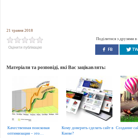
21 травня 2018
Поділитися з друзями в
Оцінити публікацію
FB
T
Матеріали та розповіді, які Вас зацікавлять:
Качественная поисковая
Кому доверить сделать сайт в
Создание са
оптимизация – это…
Киеве?