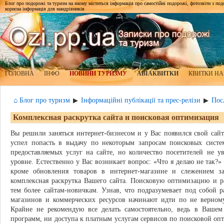
Блог про подорожі та туризм на якому міститься інформація про самостійні подорожі, фотозвіти з подор
корисна інформація для мандрівників
ГОЛОВНА
ІНФО
НОВИНИ ТУРИЗМУ
АВІАКВИТКИ
КВИТКИ НА
⌂ Блог про туризм
Інформаційні публікації та прес-релізи
Пос
▶
▶
Комплексная раскрутка сайта и поисковая оптимизация
Вы решили заняться интернет-бизнесом и у Вас появился свой сай
успел попасть в выдачу по некоторым запросам поисковых систе
предоставляемых услуг на сайте, но количество посетителей не у
уровне. Естественно у Вас возникает вопрос: «Что я делаю не так?»
кроме обновления товаров в интернет-магазине и слежением з
комплексная раскрутка Вашего сайта. Поисковую оптимизацию и р
тем более сайтам-новичкам. Узнав, что подразумевает под собой р
магазинов и коммерческих ресурсов начинают идти по не верному
Крайне не рекомендую все делать самостоятельно, ведь в Вашем
программ, ни доступа к платным услугам сервисов по поисковой оп