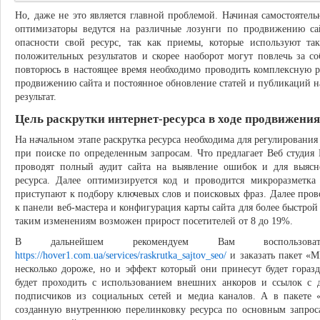
Но, даже не это является главной проблемой. Начиная самостоятел
оптимизаторы ведутся на различные лозунги по продвижению са
опасности свой ресурс, так как приемы, которые используют та
положительных результатов и скорее наоборот могут повлечь за с
повторюсь в настоящее время необходимо проводить комплексную р
продвижению сайта и постоянное обновление статей и публикаций 
результат.
Цель раскрутки интернет-ресурса в ходе продвижения
На начальном этапе раскрутка ресурса необходима для регулировани
при поиске по определенным запросам. Что предлагает Веб студия
проводят полный аудит сайта на выявление ошибок и для выясн
ресурса. Далее оптимизируется код и проводится микроразметка
приступают к подбору ключевых слов и поисковых фраз. Далее прово
к панели веб-мастера и конфигурация карты сайта для более быстрой
таким изменениям возможен прирост посетителей от 8 до 19%.
В дальнейшем рекомендуем Вам воспользова
https://hover1.com.ua/services/raskrutka_sajtov_seo/
и заказать пакет «
несколько дороже, но и эффект который они принесут будет гораз
будет проходить с использованием внешних анкоров и ссылок с д
подписчиков из социальных сетей и медиа каналов. А в пакет
созданную внутреннюю перелинковку ресурса по основным запроса