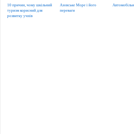
10 причин, чому шкільний
Азовське Море і його
Автомобільн
туризм корисний для
переваги
розвитку учнів