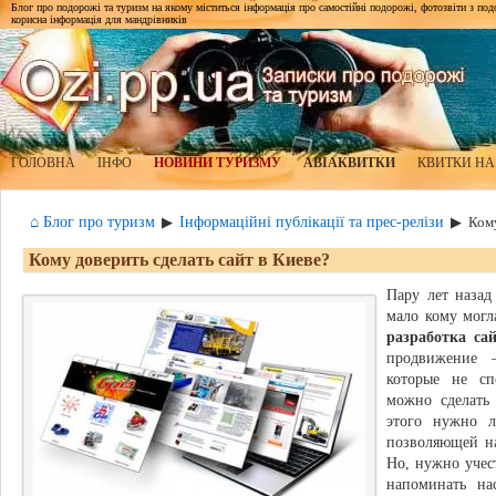
Блог про подорожі та туризм на якому міститься інформація про самостійні подорожі, фотозвіти з подор
корисна інформація для мандрівників
ГОЛОВНА
ІНФО
НОВИНИ ТУРИЗМУ
АВІАКВИТКИ
КВИТКИ НА
⌂ Блог про туризм
Інформаційні публікації та прес-релізи
▶
▶
Кому
Кому доверить сделать сайт в Киеве?
Пару лет назад
мало кому могл
разработка са
продвижение –
которые не сп
можно сделать
этого нужно л
позволяющей на
Но, нужно учес
напоминать на