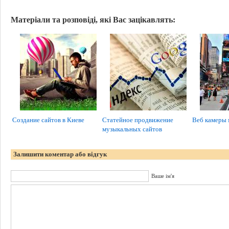
Матеріали та розповіді, які Вас зацікавлять:
Создание сайтов в Киеве
Статейное продвижение
Веб камеры 
музыкальных сайтов
Залишити коментар або відгук
Ваше ім'я