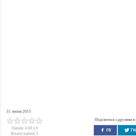
31 липня 2015
Поділитися з друзями в
Оцінка:
4.00
з
5
FB
T
Всього оцінок:
1