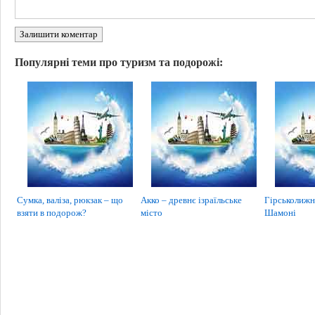
Залишити коментар
Популярні теми про туризм та подорожі:
Сумка, валіза, рюкзак – що
Акко – древнє ізраїльське
Гірськолижн
взяти в подорож?
місто
Шамоні