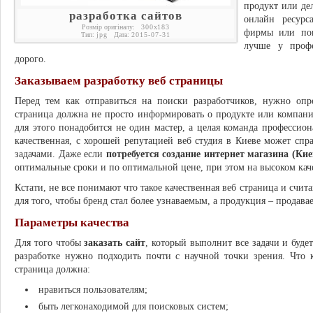
продукт или де
разработка сайтов
онлайн ресурс
Розмір оригіналу:
300
x
183
фирмы или по
Тип:
jpg
Дата:
2015-07-31
лучше у профе
дорого.
Заказываем разработку веб страницы
Перед тем как отправиться на поиски разработчиков, нужно опре
страница должна не просто информировать о продукте или компании
для этого понадобится не один мастер, а целая команда профессио
качественная, с хорошей репутацией веб студия в Киеве может с
задачами. Даже если
потребуется создание интернет магазина (Кие
оптимальные сроки и по оптимальной цене, при этом на высоком кач
Кстати, не все понимают что такое качественная веб страница и счит
для того, чтобы бренд стал более узнаваемым, а продукция – продава
Параметры качества
Для того чтобы
заказать сайт
, который выполнит все задачи и будет
разработке нужно подходить почти с научной точки зрения. Что к
страница должна:
нравиться пользователям;
быть легконаходимой для поисковых систем;