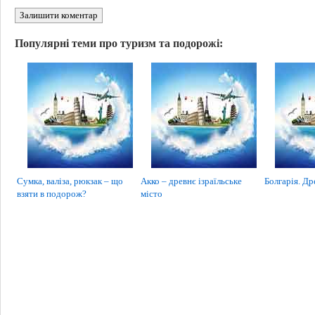
Залишити коментар
Популярні теми про туризм та подорожі:
Сумка, валіза, рюкзак – що
Акко – древнє ізраїльське
Болгарія. Др
взяти в подорож?
місто