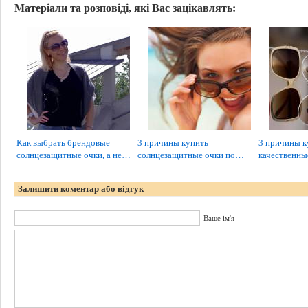
Матеріали та розповіді, які Вас зацікавлять:
Как выбрать брендовые
3 причины купить
3 причины к
солнцезащитные очки, а не…
солнцезащитные очки по…
качественн
Залишити коментар або відгук
Ваше ім'я