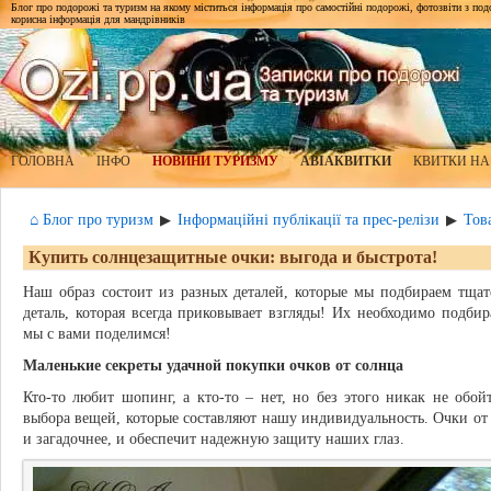
Блог про подорожі та туризм на якому міститься інформація про самостійні подорожі, фотозвіти з подор
корисна інформація для мандрівників
ГОЛОВНА
ІНФО
НОВИНИ ТУРИЗМУ
АВІАКВИТКИ
КВИТКИ НА
⌂ Блог про туризм
Інформаційні публікації та прес-релізи
Тов
▶
▶
Купить солнцезащитные очки: выгода и быстрота!
Наш образ состоит из разных деталей, которые мы подбираем тща
деталь, которая всегда приковывает взгляды! Их необходимо подбир
мы с вами поделимся!
Маленькие секреты удачной покупки очков от солнца
Кто-то любит шопинг, а кто-то – нет, но без этого никак не обо
выбора вещей, которые составляют нашу индивидуальность. Очки от со
и загадочнее, и обеспечит надежную защиту наших глаз.