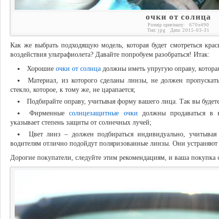
очки от солнца
Розмір оригіналу:
670
x
490
Тип:
jpg
Дата:
2015-03-31
Как же выбрать подходящую модель, которая будет смотреться кра
воздействия ультрафиолета? Давайте попробуем разобраться! Итак:
Хорошие
очки от солнца
должны иметь упругую оправу, которая
Материал, из которого сделаны линзы, не должен пропускать
стекло, которое, к тому же, не царапается;
Подбирайте оправу, учитывая форму вашего лица. Так вы будет
Фирменные
солнцезащитные очки
должны продаваться в к
указывает степень защиты от солнечных лучей;
Цвет линз – должен подбираться индивидуально, учитывая
водителям отлично подойдут поляризованные линзы. Они устраняют 
Дорогие покупатели, следуйте этим рекомендациям, и ваша покупка о