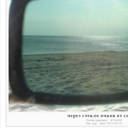
через стекло очков от 
Розмір оригіналу:
670
x
490
Тип:
jpg
Дата:
2015-03-31