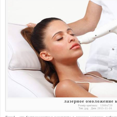
лазерное омоложение 
Розмір оригіналу:
1300
x
720
Тип:
jpg
Дата:
2015-11-16