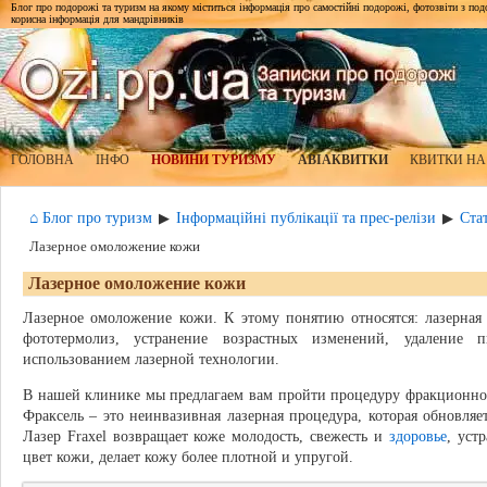
Блог про подорожі та туризм на якому міститься інформація про самостійні подорожі, фотозвіти з подор
корисна інформація для мандрівників
ГОЛОВНА
ІНФО
НОВИНИ ТУРИЗМУ
АВІАКВИТКИ
КВИТКИ НА
⌂ Блог про туризм
Інформаційні публікації та прес-релізи
Стат
▶
▶
Лазерное омоложение кожи
Лазерное омоложение кожи
Лазерное омоложение кожи. К этому понятию относятся: лазерная
фототермолиз, устранение возрастных изменений, удаление 
использованием лазерной технологии.
В нашей клинике мы предлагаем вам пройти процедуру фракционног
Фраксель – это неинвазивная лазерная процедура, которая обновляе
Лазер Fraxel возвращает коже молодость, свежесть и
здоровье
, уст
цвет кожи, делает кожу более плотной и упругой.