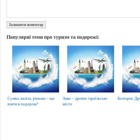
Залишити коментар
Популярні теми про туризм та подорожі:
Сумка, валіза, рюкзак – що
Акко – древнє ізраїльське
Болгарія. Др
взяти в подорож?
місто