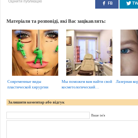
Оцінити публікацію
FB
T
Матеріали та розповіді, які Вас зацікавлять:
Современные виды
Мы поможем вам найти свой
Лазерная ко
пластической хирургии
косметологический…
Залишити коментар або відгук
Ваше ім'я