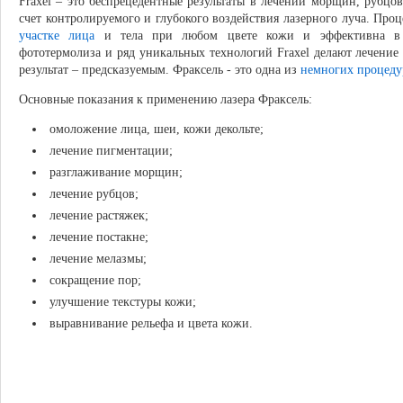
Fraxel – это беспрецедентные результаты в лечении морщин, рубцо
счет контролируемого и глубокого воздействия лазерного луча. Про
участке лица
и тела при любом цвете кожи и эффективна в 
фототермолиза и ряд уникальных технологий Fraxel делают лечени
результат – предсказуемым. Фраксель - это одна из
немногих процеду
Основные показания к применению лазера Фраксель:
омоложение лица, шеи, кожи декольте;
лечение пигментации;
разглаживание морщин;
лечение рубцов;
лечение растяжек;
лечение постакне;
лечение мелазмы;
сокращение пор;
улучшение текстуры кожи;
выравнивание рельефа и цвета кожи.