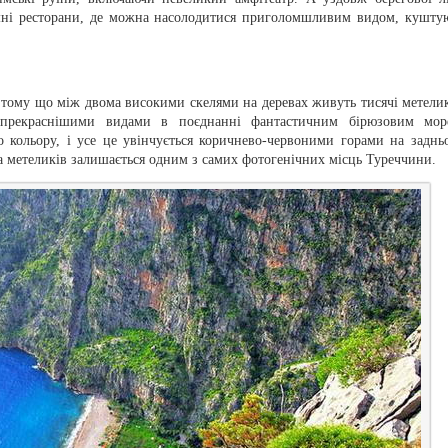
умні ресторани, де можна насолодитися приголомшливим видом, кушту
 тому що між двома високими скелями на деревах живуть тисячі метелик
йпрекраснішими видами в поєднанні фантастичним бірюзовим мор
го кольору, і усе це увінчується коричнево-червоними горами на заднь
а метеликів залишається одним з самих фотогенічних місць Туреччини.