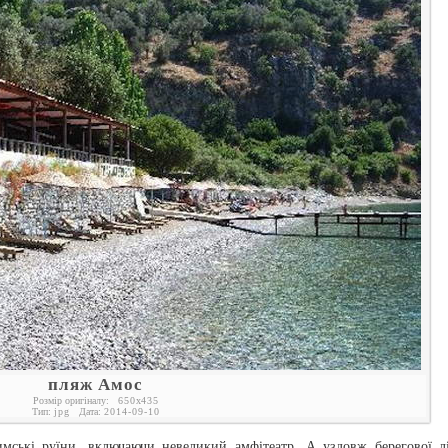
пляж Амос
Розмір оригіналу:
650
x
435
Тип:
jpg
Дата:
2014-09-10
мські руїни, включаючи невеликий амфітеатр. А уздовж берегової лі