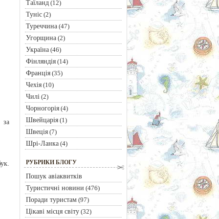
Таїланд
(12)
Туніс
(2)
Туреччина
(47)
Угорщина
(2)
Україна
(46)
Фінляндія
(14)
Франція
(35)
Чехія
(10)
Чилі
(2)
Чорногорія
(4)
Швейцарія
(1)
 за
Швеція
(7)
Шрі-Ланка
(4)
РУБРИКИ БЛОГУ
ук.
Пошук авіаквитків
Туристичні новини
(476)
Поради туристам
(97)
Цікаві місця світу
(32)