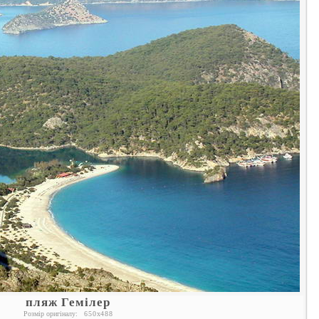
пляж Гемілер
Розмір оригіналу:
650
x
488