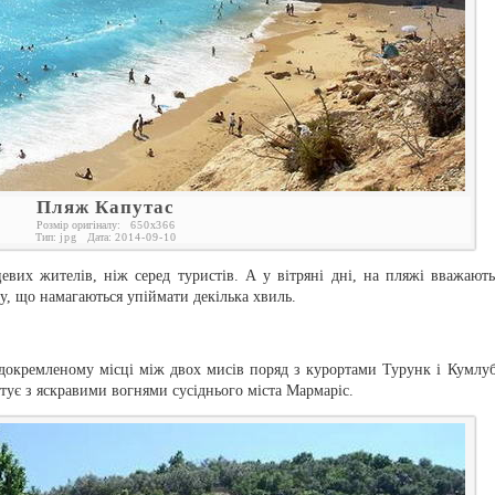
Пляж Капутас
Розмір оригіналу:
650
x
366
Тип:
jpg
Дата:
2014-09-10
евих жителів, ніж серед туристів. А у вітряні дні, на пляжі вважають
у, що намагаються упіймати декілька хвиль.
докремленому місці між двох мисів поряд з курортами Турунк і Кумлуб
тує з яскравими вогнями сусіднього міста Мармаріс.