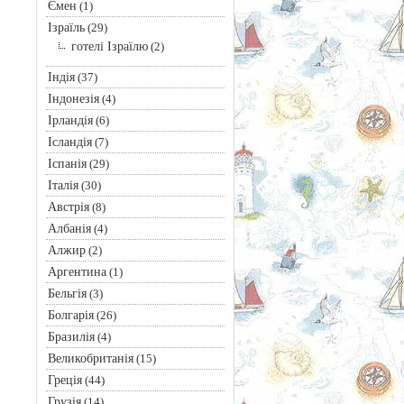
Ємен
(1)
Ізраїль
(29)
готелі Ізраїлю
(2)
Індія
(37)
Індонезія
(4)
Ірландія
(6)
Ісландія
(7)
Іспанія
(29)
Італія
(30)
Австрія
(8)
Албанія
(4)
Алжир
(2)
Аргентина
(1)
Бельгія
(3)
Болгарія
(26)
Бразилія
(4)
Великобританія
(15)
Греція
(44)
Грузія
(14)