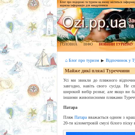
Блог про подорожі та туризм на якому міститься інформаці
корисна інформація для мандрівників
ГОЛОВНА
ІНФО
НОВИНИ ТУРИЗМУ
⌂ Блог про туризм
Відпочинок у Т
▶
Майже дикі пляжі Туреччини
Усі ми звикли до пляжного відпочин
завгодно, навіть свого сусіда. Не 
широкий вибір розваг, але якщо ви ба
іншими живописними пляжами Туреч
Патара
Пляж
Патара
вважається одним з кращ
20-ти кілометровій смузі білого піску