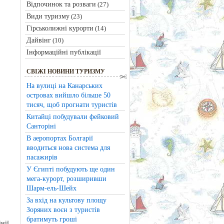
Відпочинок та розваги
(27)
Види туризму
(23)
Гірськолижні курорти
(14)
Дайвінг
(10)
Інформаційні публікації
СВІЖІ НОВИНИ ТУРИЗМУ
На вулиці на Канарських
островах вийшло більше 50
тисяч, щоб прогнати туристів
Китайці побудували фейковий
Санторіні
В аеропортах Болгарії
вводиться нова система для
пасажирів
У Єгипті побудують ще один
мега-курорт, розширивши
Шарм-ель-Шейх
За вхід на культову площу
Зоряних воєн з туристів
братимуть гроші
нії