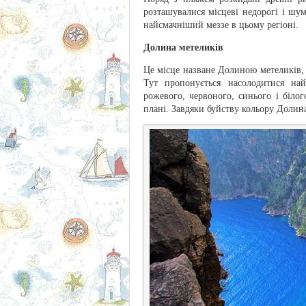
розташувалися місцеві недорогі і ш
найсмачніший меззе в цьому регіоні.
Долина метеликів
Це місце назване Долиною метеликів,
Тут пропонується насолодитися на
рожевого, червоного, синього і біло
плані. Завдяки буйству кольору Долин