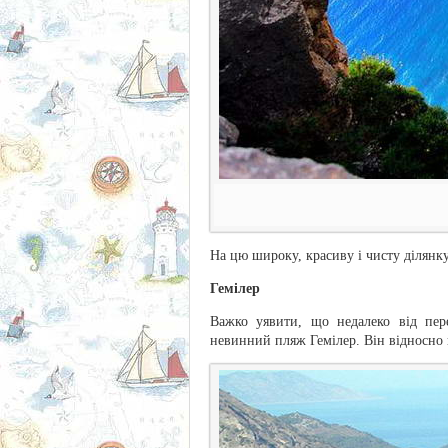
На цю широку, красиву і чисту ділянк
Гемілер
Важко уявити, що недалеко від пер
невинний пляж Гемілер. Він відносно 