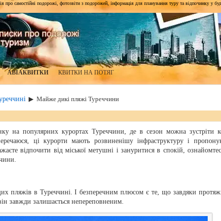
я про самостійні подорожі, фотозвіти з подорожей, інформація для планування туру та відпочинку у будь-я
АВІАКВИТКИ
КВИТКИ НА ПОТЯГ
уреччині
▶
Майже дикі пляжі Туреччини
ку на популярних курортах Туреччини, де в сезон можна зустріти к
сперечаюся, ці курорти мають розвиненішу інфраструктуру і пропону
жаєте відпочити від міської метушні і зануритися в спокій, ознайомтес
чини.
их пляжів в Туреччині. І безперечним плюсом є те, що завдяки протяж
 він завжди залишається непереповненим.