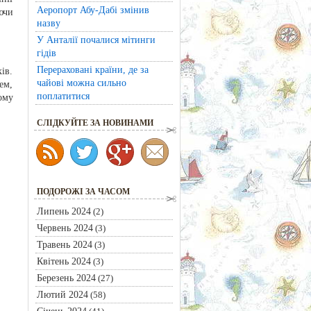
Аеропорт Абу-Дабі змінив
ючи
назву
У Анталії почалися мітинги
гідів
Перераховані країни, де за
ів.
чайові можна сильно
ем,
поплатитися
ому
CЛІДКУЙТЕ ЗА НОВИНАМИ
ПОДОРОЖІ ЗА ЧАСОМ
Липень 2024
(2)
Червень 2024
(3)
Травень 2024
(3)
Квітень 2024
(3)
Березень 2024
(27)
Лютий 2024
(58)