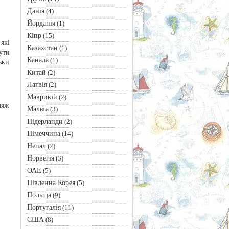
Данія
(4)
Йорданія
(1)
Кіпр
(15)
які
Казахстан
(1)
ути
Канада
(1)
ьки
Китай
(2)
Латвія
(2)
Маврикій
(2)
ляж
Мальта
(3)
Нідерланди
(2)
Німеччина
(14)
Непал
(2)
Норвегія
(3)
ОАЕ
(5)
Південна Корея
(5)
Польща
(9)
Португалія
(11)
США
(8)