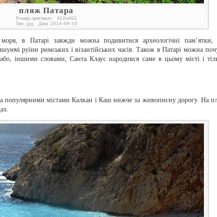
пляж Патара
Розмір оригіналу:
650
x
465
Тип:
jpg
Дата:
2014-09-10
моря, в Патарі завжди можна подивитися археологічні пам’ятки, 
шуючі руїни римських і візантійських часів. Також в Патарі можна поч
бо, іншими словами, Санта Клаус народився саме в цьому місті і тіл
а популярними містами Калкан і Каш нижче за живописну дорогу. На п
ах.