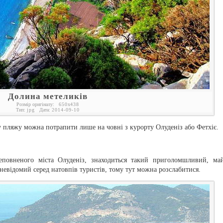
Долина метеликів
Розмір оригіналу:
650
x
438
Тип:
jpg
Дата:
2014-09-10
у пляжу можна потрапити лише на човні з курорту Олуденіз або Фетхіє.
еповненого міста Олуденіз, знаходиться такий приголомшливий, ма
невідомий серед натовпів туристів, тому тут можна розслабитися.