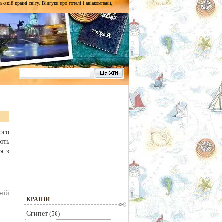
кій країні світу. Відгуки про готелі і авіакомпанії,
ого
ють
я з
ній
КРАЇНИ
Єгипет
(56)