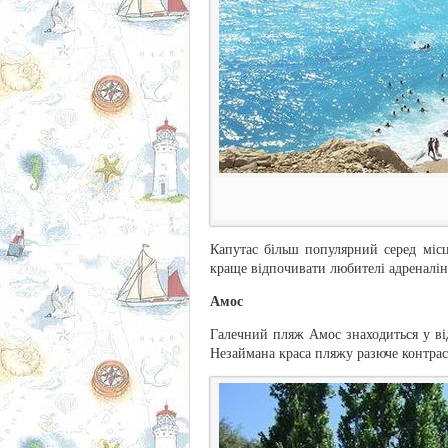
Капутас більш популярний серед місц
краще відпочивати любителі адреналін
Амос
Галечний пляж Амос знаходиться у ві
Незаймана краса пляжу разюче контрас