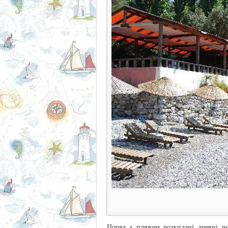
Поряд з пляжем розкидані древні ри