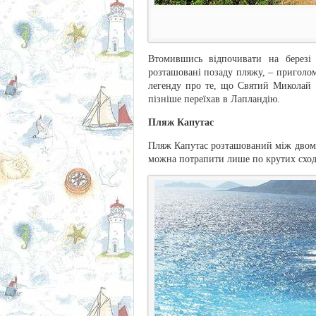
Втомившись відпочивати на березі 
розташовані позаду пляжу, – приголом
легенду про те, що Святий Миколай а
пізніше переїхав в Лапландію.
Пляж Капутас
Пляж Капутас розташований між двом
можна потрапити лише по крутих сход