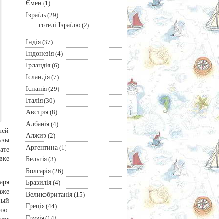
Ємен
(1)
Ізраїль
(29)
готелі Ізраїлю
(2)
Індія
(37)
Індонезія
(4)
Ірландія
(6)
Ісландія
(7)
Іспанія
(29)
Італія
(30)
Австрія
(8)
Албанія
(4)
лей
Алжир
(2)
узы
Аргентина
(1)
ате
вке
Бельгія
(3)
Болгарія
(26)
аря
Бразилія
(4)
аже
Великобританія
(15)
ный
Греція
(44)
ию.
Грузія
(14)