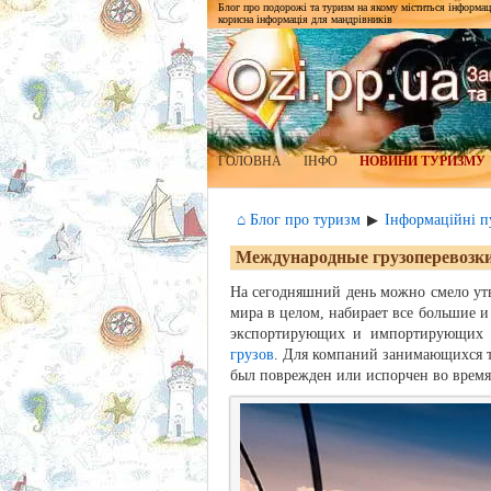
Блог про подорожі та туризм на якому міститься інформаці
корисна інформація для мандрівників
ГОЛОВНА
ІНФО
НОВИНИ ТУРИЗМУ
⌂ Блог про туризм
Інформаційні пу
▶
Международные грузоперевозк
На сегодняшний день можно смело утв
мира в целом, набирает все большие и
экспортирующих и импортирующих т
грузов
. Для компаний занимающихся то
был поврежден или испорчен во время