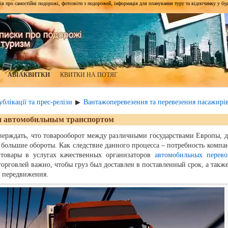
я про самостійні подорожі, фотозвіти з подорожей, інформація для планування туру та відпочинку у будь-я
АВІАКВИТКИ
КВИТКИ НА ПОТЯГ
блікації та прес-релізи
Вантажоперевезення та перевезення пасажирі
▶
и автомобильным транспортом
ерждать, что товарооборот между различными государствами Европы, д
 большие обороты. Как следствие данного процесса – потребность компа
овары в услугах качественных организаторов
автомобильных перево
рговлей важно, чтобы груз был доставлен в поставленный срок, а также
 передвижения.