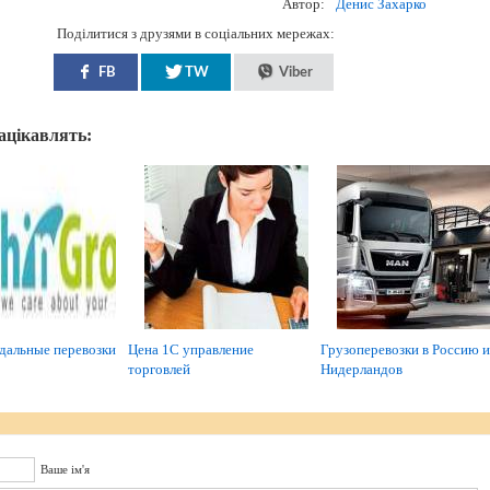
Автор:
Денис Захарко
Поділитися з друзями в соціальних мережах:
FB
TW
Viber
зацікавлять:
альные перевозки
Цена 1С управление
Грузоперевозки в Россию и
торговлей
Нидерландов
Ваше ім'я