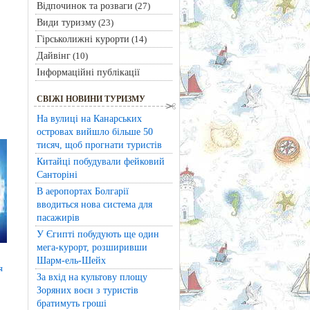
Відпочинок та розваги
(27)
Види туризму
(23)
Гірськолижні курорти
(14)
Дайвінг
(10)
Інформаційні публікації
СВІЖІ НОВИНИ ТУРИЗМУ
На вулиці на Канарських
островах вийшло більше 50
тисяч, щоб прогнати туристів
Китайці побудували фейковий
Санторіні
В аеропортах Болгарії
вводиться нова система для
пасажирів
У Єгипті побудують ще один
мега-курорт, розширивши
Шарм-ель-Шейх
я
За вхід на культову площу
Зоряних воєн з туристів
братимуть гроші