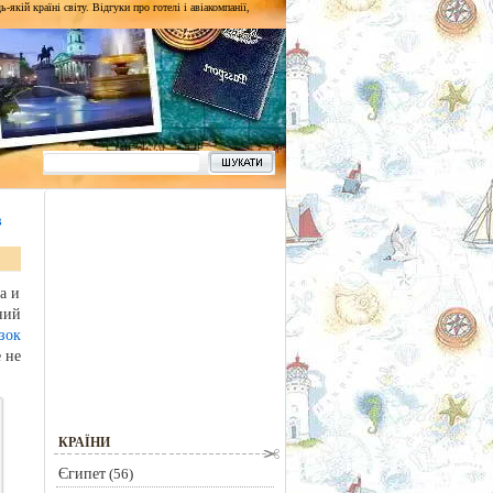
кій країні світу. Відгуки про готелі і авіакомпанії,
в
а и
ний
зок
 не
КРАЇНИ
Єгипет
(56)