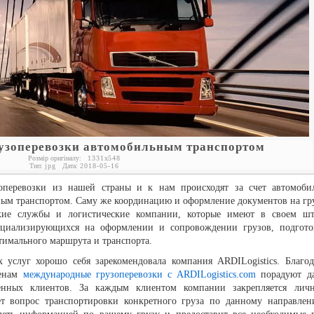
узоперевозки автомобильным транспортом
Розмір оригіналу:
1331
x
548
Тип:
jpg
Дата:
2018-05-16
оперевозки из нашей страны и к нам происходят за счет автомоби
ным транспортом. Саму же координацию и оформление документов на гр
ские службы и логистические компании, которые имеют в своем шт
ециализирующихся на оформлении и сопровождении грузов, подгото
имального маршрута и транспорта.
 услуг хорошо себя зарекомендовала компания ARDILogistics. Благод
ценам
международные грузоперевозки с ARDILogistics.com
порадуют д
оенных клиентов. За каждым клиентом компании закрепляется лич
ет вопрос транспортировки конкретного груза по данному направлен