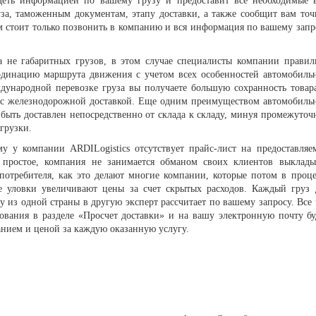
деть информацией по вашему грузу и предоставит все необходимые 
за, таможенным документам, этапу доставки, а также сообщит вам точ
м стоит только позвонить в компанию и вся информация по вашему запр
а не габаритных грузов, в этом случае специалисты компании правил
рдинацию маршрута движения с учетом всех особенностей автомобиль
дународной перевозке груза вы получаете большую сохранность товара
 с железнодорожной доставкой. Еще одним преимуществом автомобиль
т быть доставлен непосредственно от склада к складу, минуя промежуточ
грузки.
у у компании ARDILogistics отсутствует прайс-лист на предоставляе
 простое, компания не занимается обманом своих клиентов выклады
отребителя, как это делают многие компании, которые потом в проце
е уловки увеличивают цены за счет скрытых расходов. Каждый груз 
 из одной страны в другую эксперт рассчитает по вашему запросу. Все 
ования в разделе «Просчет доставки» и на вашу электронную почту бу
нием и ценой за каждую оказанную услугу.