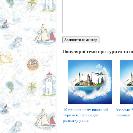
Залишити коментар
Популярні теми про туризм та п
10 причин, чому шкільний
Азовське 
туризм корисний для
переваги
розвитку учнів