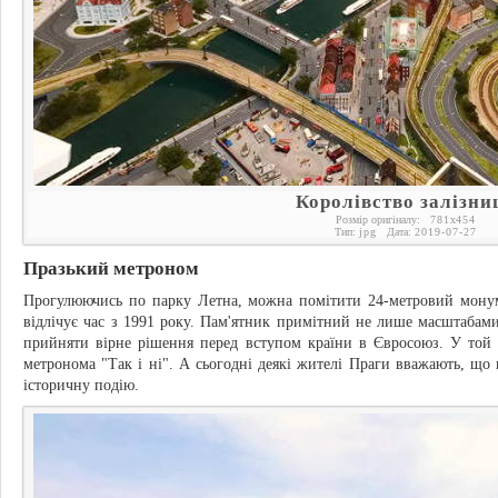
Королівство залізни
Розмір оригіналу:
781
x
454
Тип:
jpg
Дата:
2019-07-27
Празький метроном
Прогулюючись по парку Летна, можна помітити 24-метровий мону
відлічує час з 1991 року. Пам'ятник примітний не лише масштабами
прийняти вірне рішення перед вступом країни в Євросоюз. У той 
метронома "Так і ні". А сьогодні деякі жителі Праги вважають, що
історичну подію.