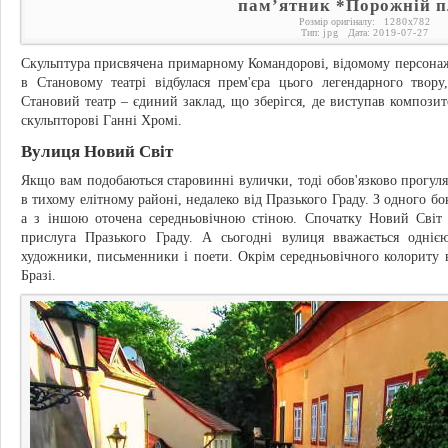
пам’ятник *Порожній 
Розмір оригіналу:
1280
x
782
Тип:
jpg
Дата:
2019-07-27
Скульптура присвячена примарному Командорові, відомому персона
в Становому театрі відбулася прем'єра цього легендарного твор
Становий театр – єдиний заклад, що зберігся, де виступав компози
скульпторові Ганні Хромі.
Вулиця Новий Світ
Якщо вам подобаються старовинні вулички, тоді обов'язково прогул
в тихому елітному районі, недалеко від Празького Граду. З одного 
а з іншою оточена середньовічною стіною. Спочатку Новий Світ 
прислуга Празького Граду. А сьогодні вулиця вважається одні
художники, письменники і поети. Окрім середньовічного колориту
Бразі.