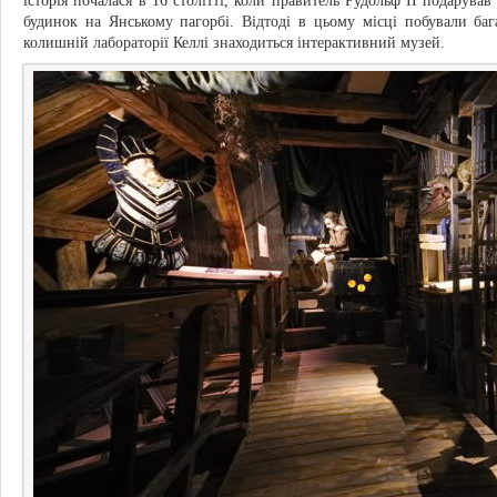
історія почалася в 16 столітті, коли правитель Рудольф II подарува
будинок на Янському пагорбі. Відтоді в цьому місці побували бага
колишній лабораторії Келлі знаходиться інтерактивний музей.