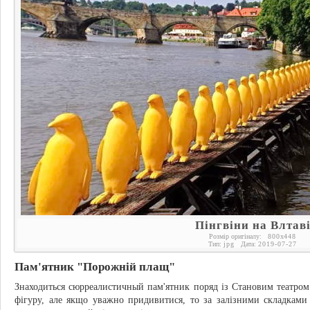
Пінгвіни на Влтав
Розмір оригіналу:
800
x
448
Тип:
jpg
Дата:
2019-07-27
Пам'ятник "Порожній плащ"
Знаходиться сюрреалистичный пам'ятник поряд із Становим театром.
фігуру, але якщо уважно придивитися, то за залізними складками