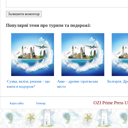
Залишити коментар
Популярні теми про туризм та подорожі:
Сумка, валіза, рюкзак – що
Акко – древнє ізраїльське
Болгарія. Др
взяти в подорож?
місто
OZI Prime Press U
Карта сайту
Sitemap