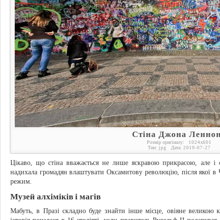
Стіна Джона Ленно
Розмір оригіналу:
1024
x
601
Тип:
jpg
Дата:
2019-07-27
Цікаво, що стіна вважається не лише яскравою прикрасою, але і
надихала громадян влаштувати Оксамитову революцію, після якої в 
режим.
Музей алхіміків і магів
Мабуть, в Празі складно буде знайти інше місце, овіяне великою к