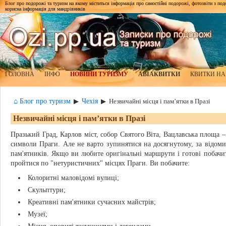
Блог про подорожі та туризм на якому міститься інформація про самостійні подорожі, фотозвіти з подор
корисна інформація для мандрівників
ГОЛОВНА
ІНФО
НОВИНИ ТУРИЗМУ
АВІАКВИТКИ
КВИТКИ НА
⌂ Блог про туризм
Чехія
▶
▶
Незвичайні місця і пам’ятки в Празі
Незвичайні місця і пам’ятки в Празі
Празький Град, Карлов міст, собор Святого Віта, Вацлавська площа 
символи Праги. Але не варто зупинятися на досягнутому, за відоми
пам'ятників. Якщо ви любите оригінальні маршрути і готові побачит
пройтися по "нетуристичних" місцях Праги. Ви побачите:
Колоритні маловідомі вулиці;
Скульптури;
Креативні пам'ятники сучасних майстрів;
Музеї;