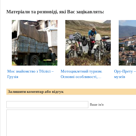
Матеріали та розповіді, які Вас зацікавлять:
Моє знайомство з Тбілісі –
Мотоциклетний туризм.
Ору-Прету – 
Грузія
Основні особливості,…
музеїв
Залишити коментар або відгук
Ваше ім'я