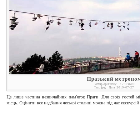
Празький метроно
Розмір оригіналу:
1280
x
600
Тип:
jpg
Дата:
2019-07-27
Це лише частина незвичайних пам'яток Праги. Для своїх гостей мі
місць. Оцінити все надбання чеської столиці можна під час екскурсій 