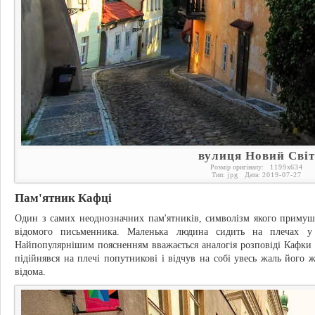
вулиця Новий Світ
Розмір оригіналу:
1199
x
634
Тип:
jpg
Дата:
2019-07-27
Пам'ятник Кафці
Один з самих неоднозначних пам'ятників, символізм якого примуш
відомого письменника. Маленька людина сидить на плечах у
Найпопулярнішим поясненням вважається аналогія розповіді Кафки "
підійнявся на плечі попутникові і відчув на собі увесь жаль його ж
відома.