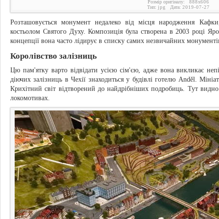
Розмір оригіналу:
888
x
606
Тип:
jpg
Дата:
2019-07-27
Розташовується монумент недалеко від місця народження Кафк
костьолом Святого Духу. Композиція була створена в 2003 році Яр
концепції вона часто лідирує в списку самих незвичайних монументів
Королівство залізниць
Цю пам'ятку варто відвідати усією сім'єю, адже вона викликає неп
діючих залізниць в Чехії знаходиться у будівлі готелю Anděl. Мініат
Крихітний світ відтворений до найдрібніших подробиць. Тут видно че
локомотивах.