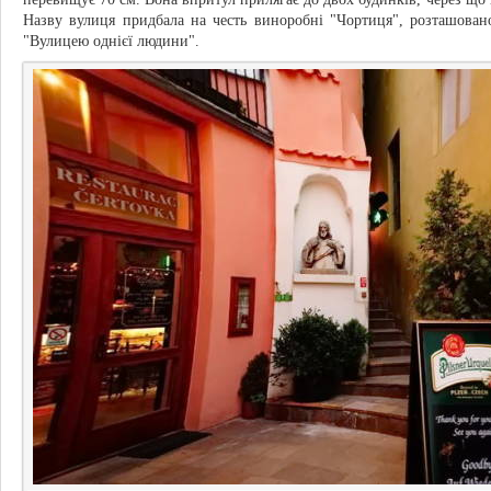
Назву вулиця придбала на честь виноробні "Чортиця", розташовано
"Вулицею однієї людини".