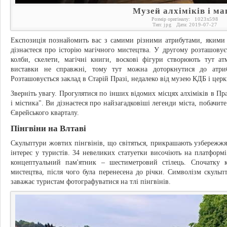
Музей алхіміків і ма
Розмір оригіналу:
1023
x
598
Тип:
jpg
Дата:
2019-07-27
Експозиція познайомить вас з самими різними атрибутами, якими 
дізнаєтеся про історію магічного мистецтва. У другому розташовує
колби, скелети, магічні книги, воскові фігури створюють тут ат
виставки не справжні, тому тут можна доторкнутися до атрибу
Розташовується заклад в Старій Празі, недалеко від музею КДБ і цер
Зверніть увагу. Прогулятися по інших відомих місцях алхіміків в Пра
і містика". Ви дізнаєтеся про найзагадковіші легенди міста, побачит
Єврейського кварталу.
Пінгвіни на Влтаві
Скульптури жовтих пінгвінів, що світяться, прикрашають узбережж
інтерес у туристів. 34 невеликих статуетки височіють на платформ
концептуальний пам'ятник – шестиметровий стілець. Спочатку к
мистецтва, після чого була перенесена до річки. Символізм скульп
заважає туристам фотографуватися на тлі пінгвінів.