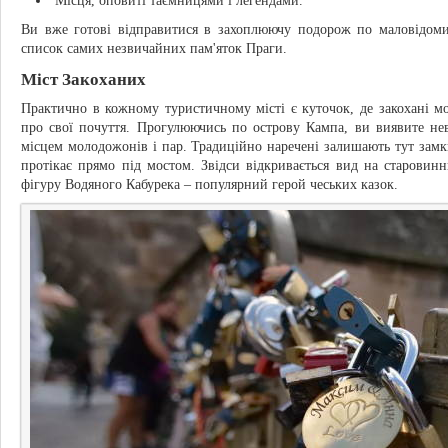
Місця, оповиті таємницями і легендами.
Ви вже готові відправитися в захоплюючу подорож по маловідоми
список самих незвичайних пам'яток Праги.
Міст Закоханих
Практично в кожному туристичному місті є куточок, де закохані 
про свої почуття. Прогулюючись по острову Кампа, ви виявите не
місцем молодожонів і пар. Традиційно наречені залишають тут замк
протікає прямо під мостом. Звідси відкривається вид на старови
фігуру Водяного Кабурека – популярний герой чеських казок.