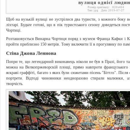
вулиця однієї люди
Розмір оригіналу:
820
x
464
Тип:
jpg
Дата:
2019-07-27
Щоб на вузькій вулиці не зустрілися два туристи, з кожного боку вс
ліхтарі. Будьте готові, що в пік туристського сезону доведеться по
Чортиці.
Розташовується Винарна Чортиця поряд з музеєм Франца Кафки і Ка
пройти приблизно 150 метрів. Тому включити її в прогулянку по пам'
Стіна Джона Леннона
Попри те, що легендарний виконавець ніколи не був в Празі, його тал
можна на Велкопржеворскій площі, прямо навпроти французького 
яскраві граффіті, багато з яких були сюжетами пісень "Біттлз". Після 
портрети. Відтоді чиновники неодноразово стирали малюнки, а
творчість.