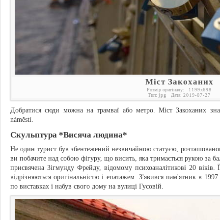
Міст Закоханих
Розмір оригіналу:
1199
x
698
Тип:
jpg
Дата:
2019-07-27
Добратися сюди можна на трамваї або метро. Міст Закоханих знах
náměstí.
Скульптура *Висяча людина*
Не один турист був збентежений незвичайною статуєю, розташованою
ви побачите над собою фігуру, що висить, яка тримається рукою за ба
присвячена Зігмунду Фрейду, відомому психоаналітикові 20 віків. 
відрізняються оригінальністю і епатажем. З'явився пам'ятник в 1997
по виставках і набув свого дому на вулиці Гусовій.