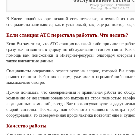
обслуживание систем с
Розмір оригіналу:
1200
x
880
Тип:
jpg
Дата:
2016-07-07
В Киеве подобных организаций есть несколько, а лучшей из ни
специалисты занимаются, как и установкой, так, еще раз повторюсь
Если станция АТС перестала работать. Что делать?
Если Вы заметили, что АТС-станция по какой-либо причине не работ
сразу же позвонить в фирму по обслуживанию систем связи. Как ее
помощь вам поисковики и Интернет-ресурсы, благодаря которым
также контактные данные.
Специалисты оперативно отреагируют на запрос, который Вы пода
ремонт станции. Работники фирм, уже имеют огромнейший опыт з
максимально быстро.
Нужно понимать, что своевременная и правильная работа по об
компанию от незапланированного выхода из строя полностью телефо
люди данных компаний, всегда Вас проконсультируют и дадут дель
старой системы. Поскольку для обычного планового осмотра треб
оборудования, то своевременная профилактика позволит еще и сущес
Качество работы
Компании на данном рынке уже далеко не один год и с каждым д