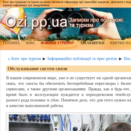
Блог про подорожі та туризм на якому міститься інформація про самостійні подорожі, фотозвіти з подор
корисна інформація для мандрівників
ГОЛОВНА
ІНФО
НОВИНИ ТУРИЗМУ
АВІАКВИТКИ
КВИТКИ НА
⌂ Блог про туризм
Інформаційні публікації та прес-релізи
Пос
▶
▶
Обслуживание систем связи
В нашем современном мире, уже и не существует ни одной организа
связь, что смогла бы обеспечить бесперебойные переговоры с биз
сервисами, а также другими организациями. Правда, как и будь-что 
время было в эксплуатации нуждается в периодическом техобсл
разного рода поломки и сбои. Понятное дело, что для этого нужно 
в качестве выполненной работы.