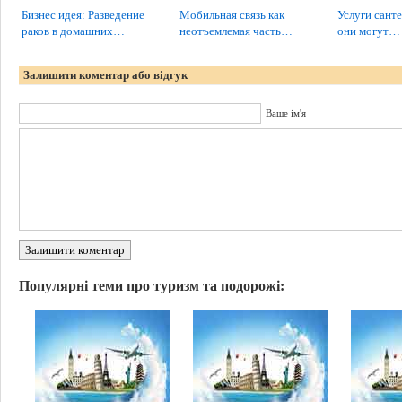
Бизнес идея: Разведение
Мобильная связь как
Услуги санте
раков в домашних…
неотъемлемая часть…
они могут…
Залишити коментар або відгук
Ваше ім'я
Залишити коментар
Популярні теми про туризм та подорожі: