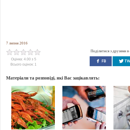
7 липня 2016
Поділитися з друзями в
Оцінка:
4.00
з
5
FB
T
Всього оцінок:
1
Матеріали та розповіді, які Вас зацікавлять: