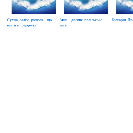
Сумка, валіза, рюкзак – що
Акко – древнє ізраїльське
Болгарія. Др
взяти в подорож?
місто