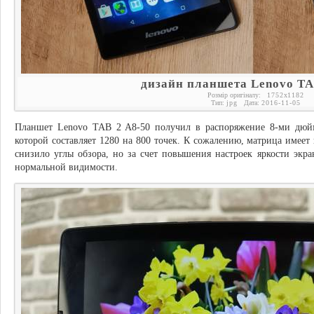
дизайн планшета Lenovo TA
Розмір оригіналу:
1752
x
1182
Тип:
jpg
Дата:
2016-11-05
Планшет Lenovo TAB 2 A8-50 получил в распоряжение 8-ми дюй
которой составляет 1280 на 800 точек. К сожалению, матрица имеет
снизило углы обзора, но за счет повышения настроек яркости экр
нормальной видимости.