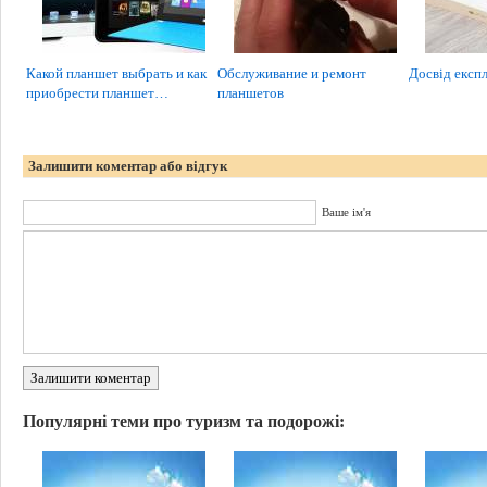
Какой планшет выбрать и как
Обслуживание и ремонт
Досвід експл
приобрести планшет…
планшетов
Залишити коментар або відгук
Ваше ім'я
Залишити коментар
Популярні теми про туризм та подорожі: