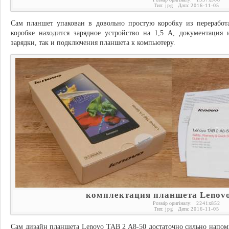
Тип:
jpg
Дата:
2016-11-05
Сам планшет упакован в довольно простую коробку из переработа
коробке находится зарядное устройство на 1,5 А, документация
зарядки, так и подключения планшета к компьютеру.
комплектация планшета Lenovo
Розмір оригіналу:
2241
x
852
Тип:
jpg
Дата:
2016-11-05
Сам дизайн планшета Lenovo TAB 2 A8-50 достаточно сильно напо