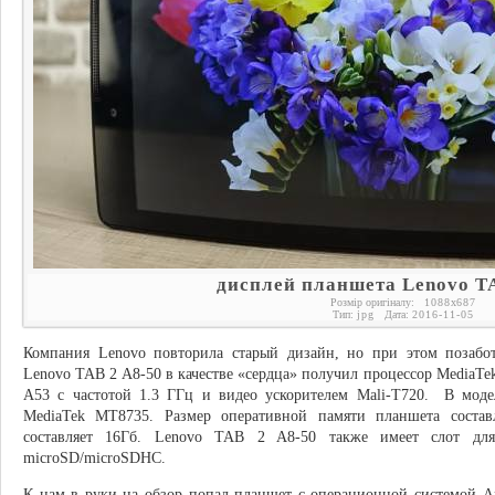
дисплей планшета Lenovo TA
Розмір оригіналу:
1088
x
687
Тип:
jpg
Дата:
2016-11-05
Компания Lenovo повторила старый дизайн, но при этом позабо
Lenovo TAB 2 A8-50 в качестве «сердца» получил процессор MediaTe
A53 с частотой 1.3 ГГц и видео ускорителем Mali-T720. В моде
MediaTek MT8735. Размер оперативной памяти планшета составл
составляет 16Гб. Lenovo TAB 2 A8-50 также имеет слот дл
microSD/microSDHC.
К нам в руки на обзор попал планшет с операционной системой And