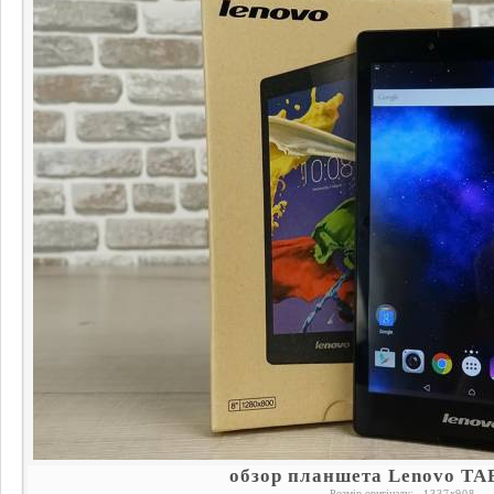
обзор планшета Lenovo TAB
Розмір оригіналу:
1337
x
908