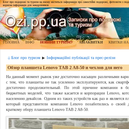
Блог про подорожі та туризм на якому міститься інформація про самостійні подорожі, фотозвіти з подор
корисна інформація для мандрівників
ГОЛОВНА
ІНФО
НОВИНИ ТУРИЗМУ
АВІАКВИТКИ
КВИТКИ НА
⌂ Блог про туризм
Інформаційні публікації та прес-релізи
▶
Обзор планшета Lenovo TAB 2 A8-50 и чехлов для него
На данный момент рынок уже достаточно насыщен различными вариа
с тем, что планшеты не так усиленно эксплуатируются, как смарт
достаточно продолжительный. По этой причине компании в б
бюджетных моделей, что также касается и корпорации Lenovo, кот
населению девайсов. Одним из таких устройств как раз и является 
который представители компании Lenovo позаботились о своей 
краткому обору планшета Lenovo TAB 2 A8-50.