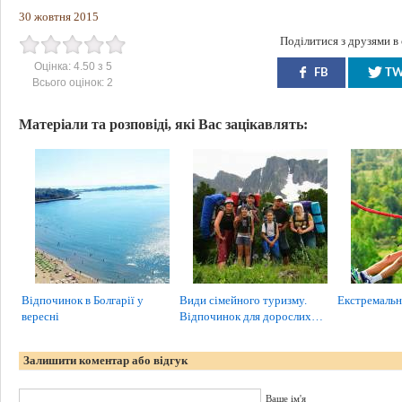
30 жовтня 2015
Поділитися з друзями в
Оцінка:
4.50
з
5
FB
T
Всього оцінок:
2
Матеріали та розповіді, які Вас зацікавлять:
Відпочинок в Болгарії у
Види сімейного туризму.
Екстремальн
вересні
Відпочинок для дорослих…
Залишити коментар або відгук
Ваше ім'я