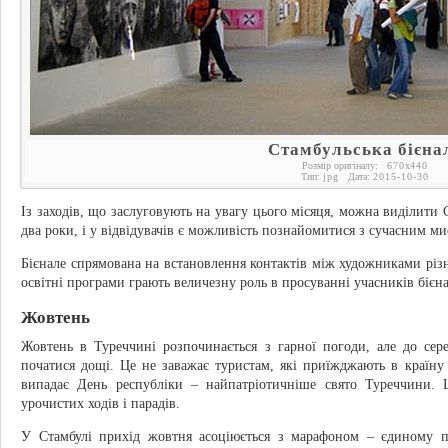
Стамбульська бієна
Розмір оригіналу:
670
x
440
Тип:
jpg
Дата:
2015-10-30
Із заходів, що заслуговують на увагу цього місяця, можна виділити 
два роки, і у відвідувачів є можливість познайомитися з сучасним м
Бієнале спрямована на встановлення контактів між художниками різни
освітні програми грають величезну роль в просуванні учасників бієна
Жовтень
Жовтень в Туреччині розпочинається з гарної погоди, але до се
початися дощі. Це не заважає туристам, які приїжджають в країну 
випадає День республіки – найпатріотичніше свято Туреччини. 
урочистих ходів і парадів.
У Стамбулі прихід жовтня асоціюється з марафоном – єдиному по