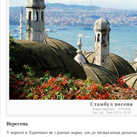
Стамбул восени
Розмір оригіналу:
670
x
440
Тип:
jpg
Дата:
2015-10-30
Вересень
У вересні в Туреччині як і раніше жарко, але до місяця кінця дихаєт