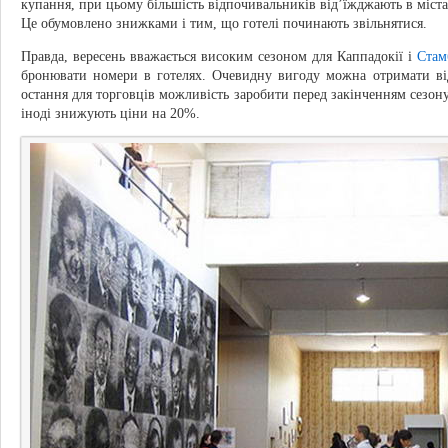
купання, при цьому більшість відпочивальників від’їжджають в міста,
Це обумовлено знижками і тим, що готелі починають звільнятися.
Правда, вересень вважається високим сезоном для Каппадокії і
Стам
бронювати номери в готелях. Очевидну вигоду можна отримати від
остання для торговців можливість заробити перед закінченням сезону
іноді знижують ціни на 20%.