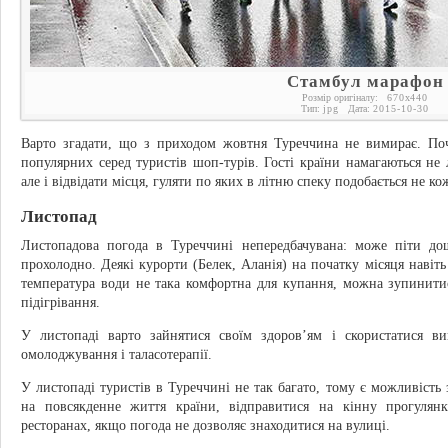
Стамбул марафон
Розмір оригіналу:
670
x
440
Тип:
jpg
Дата:
2015-10-30
Варто згадати, що з приходом жовтня Туреччина не вимирає. Поч
популярних серед туристів шоп-турів. Гості країни намагаються н
але і відвідати місця, гуляти по яких в літню спеку подобається не к
Листопад
Листопадова погода в Туреччині непередбачувана: може піти до
прохолодно. Деякі курорти (Белек, Аланія) на початку місяця навіт
температура води не така комфортна для купання, можна зупинитис
підігрівання.
У листопаді варто зайнятися своїм здоров’ям і скористатися в
омолоджування і таласотерапії.
У листопаді туристів в Туреччині не так багато, тому є можливість
на повсякденне життя країни, відправитися на кінну прогулян
ресторанах, якщо погода не дозволяє знаходитися на вулиці.