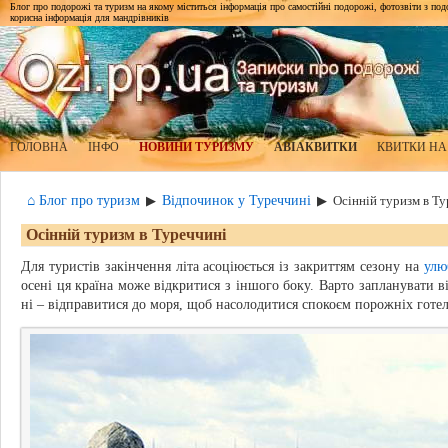
Блог про подорожі та туризм на якому міститься інформація про самостійні подорожі, фотозвіти з подор
корисна інформація для мандрівників
ГОЛОВНА
ІНФО
НОВИНИ ТУРИЗМУ
АВІАКВИТКИ
КВИТКИ НА
⌂ Блог про туризм
Відпочинок у Туреччині
▶
▶
Осінній туризм в Т
Осінній туризм в Туреччині
Для туристів закінчення літа асоціюється із закриттям сезону на
улю
осені ця країна може відкритися з іншого боку. Варто запланувати ві
ні – відправитися до моря, щоб насолодитися спокоєм порожніх готел