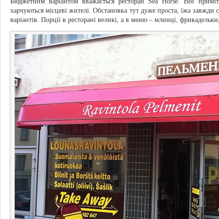
Бюджетним варіантом вважається ресторан Sea Horse. Він примі
харчуються місцеві жителі. Обстановка тут дуже проста, їжа завжди св
варіантів. Порції в ресторані великі, а в меню – млинці, фрикадельки,