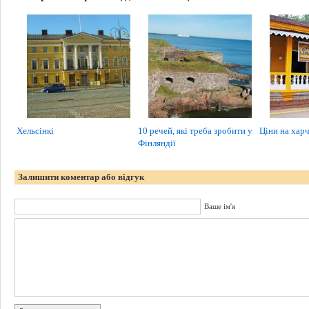
Хельсінкі
10 речей, які треба зробити у
Ціни на харч
Фінляндії
Залишити коментар або відгук
Ваше ім'я