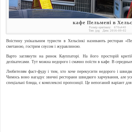
кафе Пельмені в Хельс
Розмір оригіналу:
670
x
440
Тип:
jpg
Дата:
2016-09-02
Воістину унікальним туристи в Хельсінкі називають ресторан «П
сметаною, гострим соусом і журавлиною.
Варто заглянути на ринок Кауппаторі. На його просторій криті
делікатесами. Тут можна недорого і смачно поїсти в кафе. В середнь
Любителям фаст-фуду і тим, хто хоче перекусити недорого і швидко
Чимось воно нагадує звичні ресторани швидкого харчування, але ус
спеціальні блюда, є комплексні пропозиції. Це непоганий варіант дл