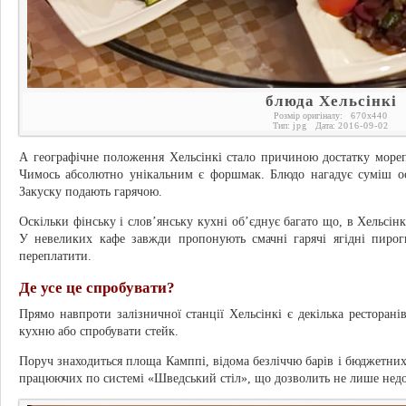
блюда Хельсінкі
Розмір оригіналу:
670
x
440
Тип:
jpg
Дата:
2016-09-02
А географічне положення Хельсінкі стало причиною достатку морепро
Чимось абсолютно унікальним є форшмак. Блюдо нагадує суміш ос
Закуску подають гарячою.
Оскільки фінську і слов’янську кухні об’єднує багато що, в Хельсін
У невеликих кафе завжди пропонують смачні гарячі ягідні пиро
переплатити.
Де усе це спробувати?
Прямо навпроти залізничної станції Хельсінкі є декілька ресторані
кухню або спробувати стейк.
Поруч знаходиться площа Камппі, відома безліччю барів і бюджетних 
працюючих по системі «Шведський стіл», що дозволить не лише недор