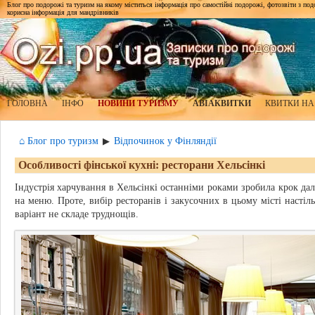
Блог про подорожі та туризм на якому міститься інформація про самостійні подорожі, фотозвіти з подор
корисна інформація для мандрівників
ГОЛОВНА
ІНФО
НОВИНИ ТУРИЗМУ
АВІАКВИТКИ
КВИТКИ НА
⌂ Блог про туризм
Відпочинок у Фінляндії
▶
Особливості фінської кухні: ресторани Хельсінкі
Індустрія харчування в Хельсінкі останніми роками зробила крок дал
на меню. Проте, вибір ресторанів і закусочних в цьому місті насті
варіант не складе труднощів.