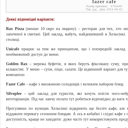
fazer cafe
Розмір оригіналу:
670
x
440
Тип:
jpg
Дата:
2016-09-02
Деякі відповідні варіанти:
Rax Pizza
(менше 10 євро на людину) – ресторан для тих, хто люб
запеченої в сметані. Цей заклад, мабуть, найдешевший в Хельсінкі.
столиці.
Unicafe
працює за тим же принципом, що і попередній заклад. Кл
необмежений доступ до меню.
Golden Rax
– мережа буфетів, в яких беруть фіксовану суму, при
кількостях. У меню – супи, піци, салати. Це відмінний варіант для т
компанією.
Fazer Cafe
– кафе з множиною солодощів і великим набором блюд.
Silvoplee
– цей заклад для туристів, які хочуть поїсти чого-неб
вегетаріанців. Під час ланчу оплата тут робиться відповідно до ваги т
Прогулянки по вулицях Хельсінкі відкриють ще безліч кафе, але я
віддавати перевагу сезонним блюдам. А ось в кебабні і східні кафе з
доступність, краще не заходити: дуже часто тут використовують проду