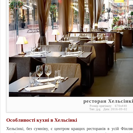
ресторан Хельсінк
Розмір оригіналу:
670
x
440
Тип:
jpg
Дата:
2016-09-02
Особливості кухні в Хельсінкі
Хельсінкі, без сумніву, є центром кращих ресторанів в усій Фінлянд