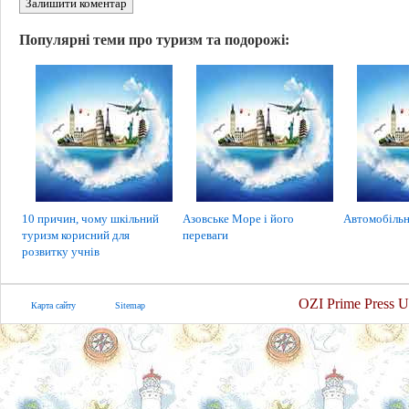
Залишити коментар
Популярні теми про туризм та подорожі:
10 причин, чому шкільний
Азовське Море і його
Автомобільн
туризм корисний для
переваги
розвитку учнів
OZI Prime Press U
Карта сайту
Sitemap