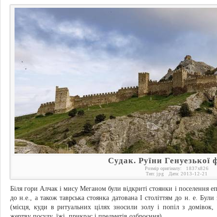
Судак. Руїни Генуезької 
Розмір оригіналу:
1837
x
826
Тип:
jpg
Дата:
2013-12-21
Біля гори Алчак і мису Меганом були відкриті стоянки і поселення еп
до н.е., а також таврська стоянка датована I століттям до н. е. Були 
(місця, куди в ритуальних цілях зносили золу і попіл з домівок,
жертву посуду, їжі, прикрас і предметів озброєння).