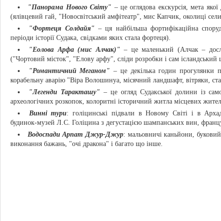
"Панорама Нового Світу"
– це оглядова екскурсія, мета якої
(ялівцевий гай, "Новосвітський амфітеатр", мис Капчик, околиці сел
"Фортеця Солдайя"
– ця найбільша фортифікаційна споруд
періоди історії Судака, свідками яких стала фортеця).
"Еолова Арфа (мис Алчак)"
– це маленький (Алчак – досл
("Чортовий місток", "Елову арфу", сліди розробки і сам ісландський 
"Романтичний Меганом"
– це декілька годин прогулянки по
корабельну аварію "Віра Волошинуа, місячний ландшафт, вітряки, ст
"Легенди Таракташу"
– це огляд Судакської долини із само
археологічних розкопок, колоритні історичний житла місцевих жителі
Винні тури
: голіцинські підвали в Новому Світі і в Арха
будинок-музей Л.С. Голіцина з дегустацією шампанських вин, франц
Водоспади Арпат Джур-Джур
: мальовничі каньйони, буковий 
виконання бажань, "очі дракона" і багато що інше.