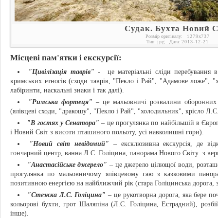
Судак. Бухта Новий С
Розмір оригіналу:
1279
x
737
Тип:
jpg
Дата:
2013-12-21
Місцеві пам'ятки і екскурсії:
"Цивілізація таврів"
- це матеріальні сліди перебування в 
кримських етносів (сходи таврів, "Пекло і Рай", "Адамове ложе", "х
лабіринти, наскальні знаки і так далі).
"Римська фортеця"
– це мальовничі розвалини оборонних 
(ялівцеві сходи, "дракошу", "Пекло і Рай", "холодильник", крісло Л.С.
"В гостях у Сенатора"
– це прогулянка по найбільшій в Європ
і Новий Світ з висоти пташиного польоту, усі навколишні гори).
"Новий світ невідомий"
– ексклюзивна екскурсія, де відк
гончарний центр, ванна Л.С. Голіцина, панорама Нового Світу з ве
"Анастасійське джерело"
– це джерело цілющої води, розташо
прогулянка по мальовничому ялівцевому гаю з казковими панор
позитивною енергією на найближчий рік (стара Голіцинська дорога, з
"Стежка Л.С. Голіцина"
– це рукотворна дорога, яка бере по
кольорові бухти, грот Шаляпіна (Л.С. Голіцина, Естрадний), розб
інше).