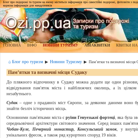
Блог про подорожі та туризм на якому міститься інформація про самостійні подорожі, фотозвіти з подор
корисна інформація для мандрівників
ГОЛОВНА
ІНФО
НОВИНИ ТУРИЗМУ
АВІАКВИТКИ
КВИТКИ НА
⌂ Блог про туризм
Новини Туризму
▶
▶
Пам’ятки та визначні місця
Пам’ятки та визначні місця Судаку
До пляжного відпочинку в Судаку можна додати ще один різновид
відвідування пам'яток міста і найближчих околиць, а їх цілком 
незабутнього.
Судак
– одне з прадавніх міст Європи, за деякими даними воно бул
знайти безліч історичних місць.
Основними пам'ятками міста є
руїни Генуезької фортеці
, яка була з
середньовічної архітектури світового значення. Серед інших пам'ят
Чобан-Куле, Печерний монастир, Консульський замок
, у внутр
унікальних фресок, а також ряд курортних споруд 19 віків.