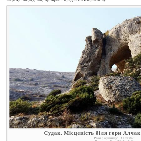
Судак. Місцевість біля гори Алча
Розмір оригіналу:
1439
x
825