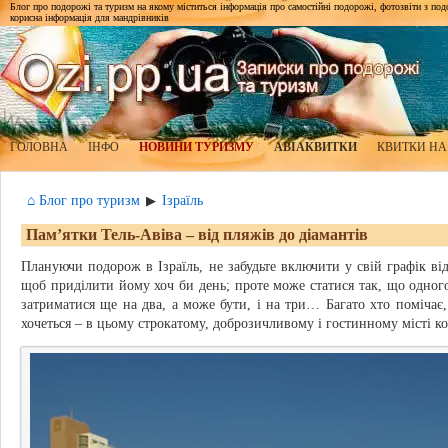
Блог про подорожі та туризм на якому міститься інформація про самостійні подорожі, фотозвіти з подор
корисна інформація для мандрівників
ГОЛОВНА
ІНФО
НОВИНИ ТУРИЗМУ
АВІАКВИТКИ
КВИТКИ НА
⌂ Блог про туризм
Ізраїль
▶
Пам’ятки Тель-Авіва – від пляжів до діамантів
Плануючи подорож в Ізраїль, не забудьте включити у свій графік від
щоб приділити йому хоч би день; проте може статися так, що одного 
затриматися ще на два, а може бути, і на три… Багато хто поміча
хочеться – в цьому строкатому, доброзичливому і гостинному місті к