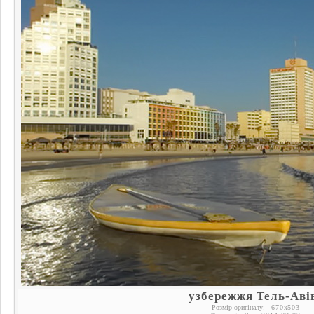
узбережжя Тель-Аві
Розмір оригіналу:
670
x
503