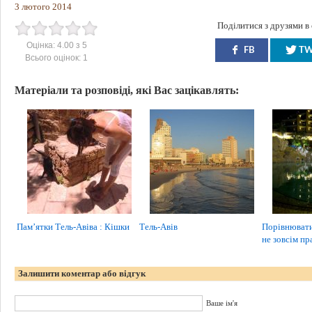
3 лютого 2014
Поділитися з друзями в
Оцінка:
4.00
з
5
FB
T
Всього оцінок:
1
Матеріали та розповіді, які Вас зацікавлять:
Пам’ятки Тель-Авіва : Кішки
Тель-Авів
Порівнювати 
не зовсім пр
Залишити коментар або відгук
Ваше ім'я