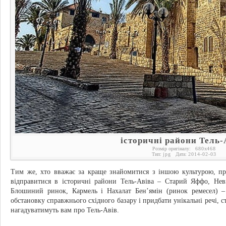
історичні райони Тель-
Розмір оригіналу:
680
x
468
Тип:
jpg
Дата:
2014-02-03
Тим же, хто вважає за краще знайомитися з іншою культурою, пр
відправитися в історичні райони Тель-Авіва – Старий Яффо, Нев
Блошиний ринок, Кармель і Нахалат Бен’ямін (ринок ремесел) –
обстановку справжнього східного базару і придбати унікальні речі, с
нагадуватимуть вам про Тель-Авів.