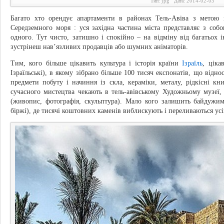
Тип:
jpg
Дата:
2014-02-03
Багато хто орендує апартаменти в районах Тель-Авіва з метою 
Середземного моря : уся західна частина міста представляє з со
одного. Тут чисто, затишно і спокійно – на відміну від багатьох 
зустрінеш нав’язливих продавців або шумних аніматорів.
Тим, кого більше цікавить культура і історія країни
Ізраїль
, ціка
Ізраїльські), в якому зібрано більше 100 тисяч експонатів, що відно
предмети побуту і начиння із скла, кераміки, металу, рідкісні к
сучасного мистецтва чекають в тель-авівському Художньому музеї, 
(живопис, фотографія, скульптура). Мало кого залишить байдужим
біржі), де тисячі коштовних каменів виблискують і переливаються ус