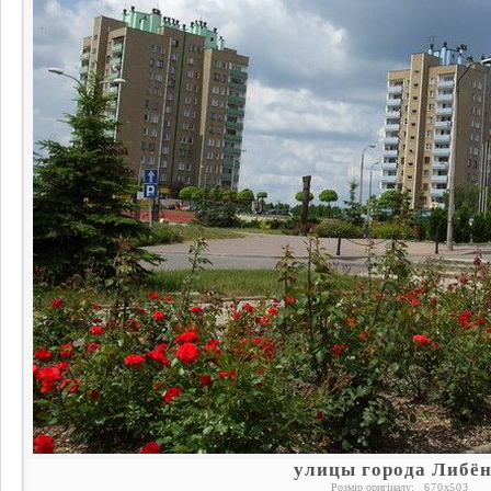
улицы города Либё
Розмір оригіналу:
670
x
503