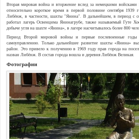
Вторая мировая война и вторжение вслед за немецкими войсками
относительно короткое время в первой половине сентября 1939 г
Либёнж, в частности, шахты "Янина". В дальнейшем, в период с се
работал лагерь Освенцима Янинагрубе, также называемый Гуте Х
добыче угля на шахте «Янина», в лагере насчитывалось более 800 чел
Период Второй мировой войны и первые послевоенные годы п
самоуправлению. Только дальнейшее развитие шахты «Янина» вы
район. Это привело к получению в 1969 году прав города на пос
назван Либёнж. В состав города вошла и деревня Либёнж Великая.
Фотографии