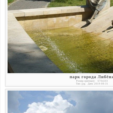
парк города Либён
Розмір оригіналу:
670
x
503
Тип:
jpg
Дата:
2019-08-31