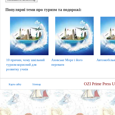
Популярні теми про туризм та подорожі:
10 причин, чому шкільний
Азовське Море і його
Автомобільн
туризм корисний для
переваги
розвитку учнів
OZI Prime Press U
Карта сайту
Sitemap