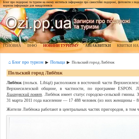
Блог про подорожі та туризм на якому міститься інформація про самостійні подорожі, фотозвіти з подор
корисна інформація для мандрівників
ГОЛОВНА
ІНФО
НОВИНИ ТУРИЗМУ
АВІАКВИТКИ
КВИТКИ НА
⌂ Блог про туризм
Польща
▶
▶
Польский город Либёнж
Польский город Либёнж
Либёнж
(польск. Libiąż) расположен в восточной части Верхнесилез
Верхнесилезской общине, в частности, по программе ESPON.
Хшанувский повят
. Либёнж имеет статус городско-сельской гмины. 
31 марта 2011 года население — 17 488 человек (из них женщины – 
Жители Либёнжа работают в центральных частях пригородов, в том ч