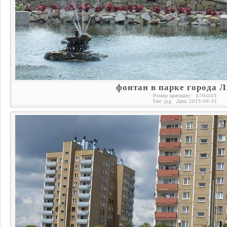
фонтан в парке города 
Розмір оригіналу:
670
x
503
Тип:
jpg
Дата:
2019-08-31