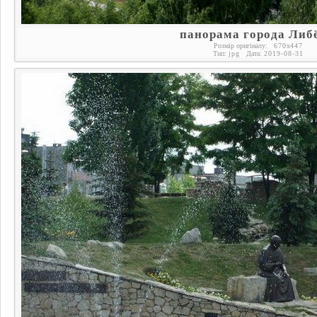
панорама города Либ
Розмір оригіналу:
670
x
447
Тип:
jpg
Дата:
2019-08-31