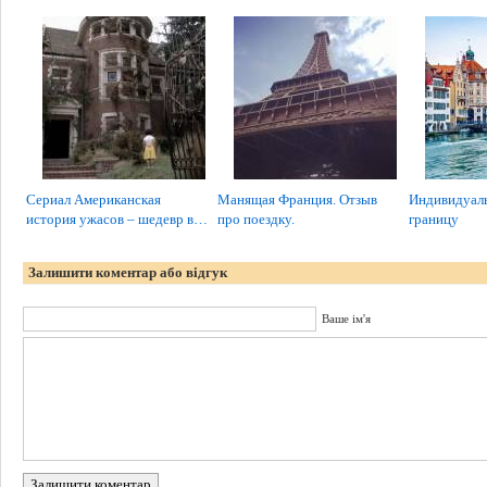
Сериал Американская
Манящая Франция. Отзыв
Индивидуаль
история ужасов – шедевр в…
про поездку.
границу
Залишити коментар або відгук
Ваше ім'я
Залишити коментар