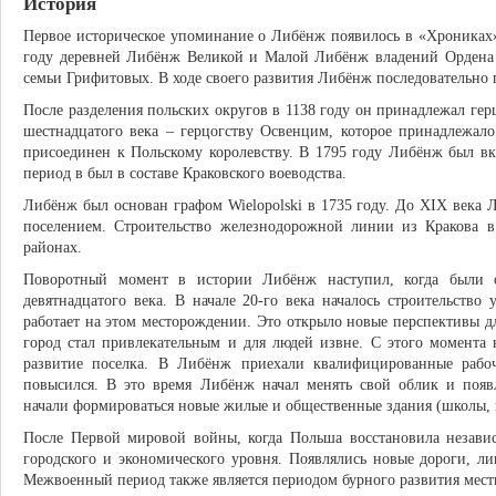
История
Первое историческое упоминание о Либёнж появилось в «Хрониках»
году деревней Либёнж Великой и Малой Либёнж владений Ордена
семьи Грифитовых. В ходе своего развития Либёнж последовательно 
После разделения польских округов в 1138 году он принадлежал гер
шестнадцатого века – герцогству Освенцим, которое принадлежало
присоединен к Польскому королевству. В 1795 году Либёнж был в
период в был в составе Краковского воеводства.
Либёнж был основан графом Wielopolski в 1735 году. До XIX века
поселением. Строительство железнодорожной линии из Кракова 
районах.
Поворотный момент в истории Либёнж наступил, когда были 
девятнадцатого века. В начале 20-го века началось строительство
работает на этом месторождении. Это открыло новые перспективы 
город стал привлекательным и для людей извне. С этого момента 
развитие поселка. В Либёнж приехали квалифицированные рабо
повысился. В это время Либёнж начал менять свой облик и появ
начали формироваться новые жилые и общественные здания (школы, п
После Первой мировой войны, когда Польша восстановила независ
городского и экономического уровня. Появлялись новые дороги, л
Межвоенный период также является периодом бурного развития мест