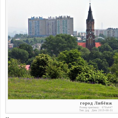
город Либёнж
Розмір оригіналу:
670
x
447
Тип:
jpg
Дата:
2019-08-31