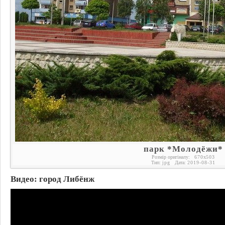
парк *Молодёжи*
Розмір оригіналу:
670
x
503
Тип:
jpg
Дата:
2019-08-31
Видео: город Либёнж