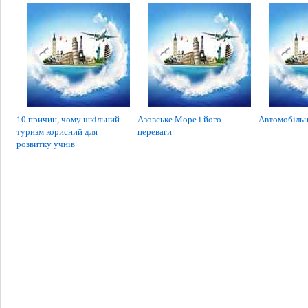
10 причин, чому шкільний
Азовське Море і його
Автомобільн
туризм корисний для
переваги
розвитку учнів