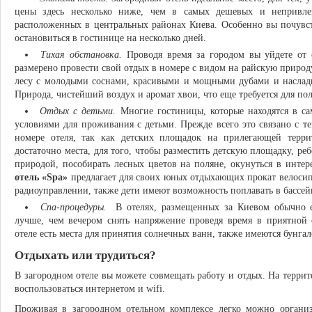
цены здесь несколько ниже, чем в самых дешевых и непривлек
расположенных в центральных районах Киева. Особенно вы почувст
остановиться в гостинице на несколько дней.
Тихая обстановка.
Проводя время за городом вы уйдете от 
размерено провести свой отдых в номере с видом на райскую природ
лесу с молодыми соснами, красивыми и мощными дубами и наслад
Природа, чистейший воздух и аромат хвои, что еще требуется для по
Отдых с детьми.
Многие гостиницы, которые находятся в са
условиями для проживания с детьми. Прежде всего это связано с те
номере отеля, так как детских площадок на прилегающей терри
достаточно места, для того, чтобы разместить детскую площадку, ре
природой, пособирать лесных цветов на поляне, окунуться в инт
отель «Spa»
предлагает для своих юных отдыхающих прокат велосип
радиоуправлении, также дети имеют возможность поплавать в бассей
Спа-процедуры.
В отелях, размещенных за Киевом обычно ес
лучше, чем вечером снять напряжение проведя время в приятной 
отеле есть места для принятия солнечных ванн, также имеются бунгал
Отдыхать или трудиться?
В загородном отеле вы можете совмещать работу и отдых. На террит
воспользоваться интернетом и wifi.
Проживая в загородном отельном комплексе легко можно органи