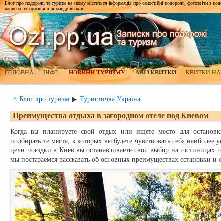
Блог про подорожі та туризм на якому міститься інформація про самостійні подорожі, фотозвіти з подор
корисна інформація для мандрівників
ГОЛОВНА
ІНФО
НОВИНИ ТУРИЗМУ
АВІАКВИТКИ
КВИТКИ НА
⌂ Блог про туризм
Туристична Україна
▶
Преимущества отдыха в загородном отеле под Киевом
Когда вы планируете свой отдых или ищете место для остановк
подбирать те места, в которых вы будете чувствовать себя наиболее 
цели поездки в Киев вы останавливаете свой выбор на гостиницах г
мы постараемся рассказать об основных преимуществах остановки и 