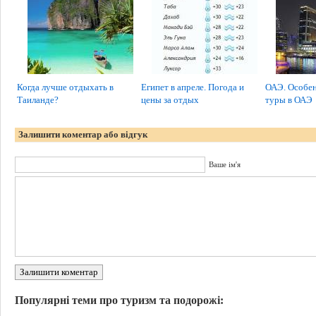
Когда лучше отдыхать в
Египет в апреле. Погода и
ОАЭ. Особен
Таиланде?
цены за отдых
туры в ОАЭ
Залишити коментар або відгук
Ваше ім'я
Залишити коментар
Популярні теми про туризм та подорожі: