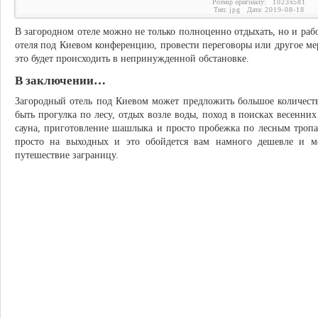
Розмір оригіналу:
1023
x
581
Тип:
jpg
Дата:
2019-08-18
В загородном отеле можно не только полноценно отдыхать, но и раб
отеля под Киевом конференцию, провести переговоры или другое мер
это будет происходить в непринужденной обстановке.
В заключении…
Загородный отель под Киевом может предложить большое количест
быть прогулка по лесу, отдых возле воды, поход в поисках весенни
сауна, приготовление шашлыка и просто пробежка по лесным тропа
просто на выходных и это обойдется вам намного дешевле и м
путешествие заграницу.