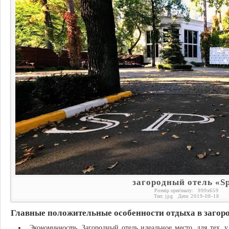
загородный отель «S
Розмір оригіналу:
999
x
659
Тип:
jpg
Дата:
2019-08-18
Главные положительные особенности отдыха в загоро
Экономичность.
Загородный отель идеальное место, для тех, 