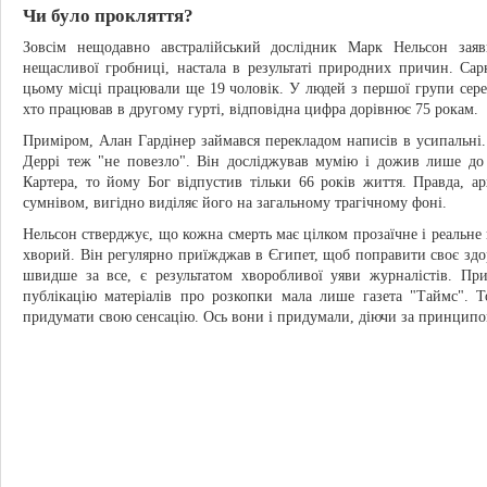
Чи було прокляття?
Зовсім нещодавно австралійський дослідник Марк Нельсон зая
нещасливої гробниці, настала в результаті природних причин. Сар
цьому місці працювали ще 19 чоловік. У людей з першої групи серед
хто працював в другому гурті, відповідна цифра дорівнює 75 рокам.
Приміром, Алан Гардінер займався перекладом написів в усипальні. 
Деррі теж "не повезло". Він досліджував мумію і дожив лише до 
Картера, то йому Бог відпустив тільки 66 років життя. Правда, 
сумнівом, вигідно виділяє його на загальному трагічному фоні.
Нельсон стверджує, що кожна смерть має цілком прозаїчне і реальне
хворий. Він регулярно приїжджав в Єгипет, щоб поправити своє здо
швидше за все, є результатом хворобливої уяви журналістів. П
публікацію матеріалів про розкопки мала лише газета "Таймс". 
придумати свою сенсацію. Ось вони і придумали, діючи за принципом