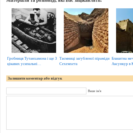
Матеріали та розповіді, які Вас зацікавлять:
Гробниця Тутанхамона і ще 3
Таємниці загубленої піраміди
Блакитна ме
цікавих усипальні…
Сехемхета
Аксункур в 
Залишити коментар або відгук
Ваше ім'я