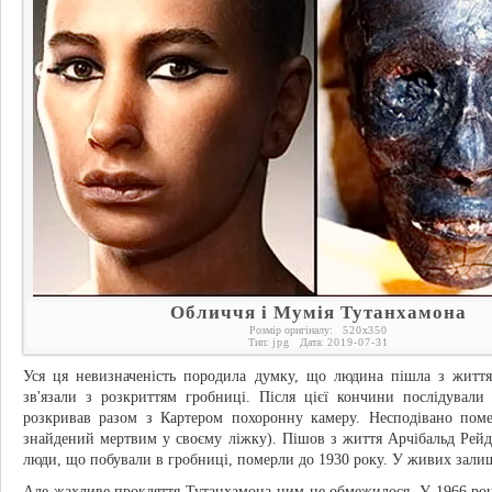
Обличчя і Мумія Тутанхамона
Розмір оригіналу:
520
x
350
Тип:
jpg
Дата:
2019-07-31
Уся ця невизначеність породила думку, що людина пішла з життя
зв'язали з розкриттям гробниці. Після цієї кончини послідувал
розкривав разом з Картером похоронну камеру. Несподівано поме
знайдений мертвим у своєму ліжку). Пішов з життя Арчібальд Рейд,
люди, що побували в гробниці, померли до 1930 року. У живих зали
Але жахливе прокляття Тутанхамона цим не обмежилося. У 1966 році