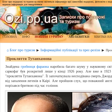
Блог про подорожі та туризм на якому міститься інформація про самостійні подорожі, фотозвіти з подор
корисна інформація для мандрівників
ГОЛОВНА
ІНФО
НОВИНИ ТУРИЗМУ
АВІАКВИТКИ
КВИТКИ НА
⌂ Блог про туризм
Інформаційні публікації та прес-релізи
▶
▶
Про
Прокляття Тутанхамона
Знайдена
гробниця фараона
наробила багато шуму у науковому світі
саркофаг був розкритий лише у кінці 1926 року. Але вже в 1923 
"прокляття Тутанхамона". Її започаткувала несподівана смерть Джорд
від запалення легенів в Каїрі. Але пройшов слух, що поважний англі
порізався бритвою під час гоління.