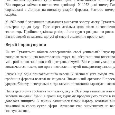
Він впритул займався питаннями гробниці. У 1972 році помер Гам
спрямовані в Лондон на виставку скарби фараона. Раптово помер 
скарби.
У 1978 році 6 злочинців намагалися викрасти золоту маску Тутанхамо
померли ще до суду. Троє через декілька днів після виголоше
злочинець. Пройшло декілька років, і його труп з розірваним ротом 
Багато людей вважають, що усі ці смерті сталися не просто так.
Версії і припущення
Як же Тутанхамон вбивав осквернителів своєї усипальні? Існує 
володіли таємницею виготовлення отрут, які зберігали свої властив
міг грибок, що знайшов собі притулок в мумії. Він спровокував ли
виключається також, що при виготовленні мумії використовувалася р
Існує і ще одна приголомшлива версія. У загибелі усіх людей бу
гробниця фараона взагалі не існувала. Знаменитий археолог її прос
урядом Єгипту, і спеціальні люди таємно виготовили саркофаг і кошт
Після цього була зроблена усипальня, яку в 1922 році і виявили наї
заробив нечувані суми, а гроші від туризму продовжують текти в ка
довелося знищити. У живих залишився тільки Картер, оскільки він 
жахливої за своєю суттю афери. Археолог став знаменитим на вес
коштувала того.