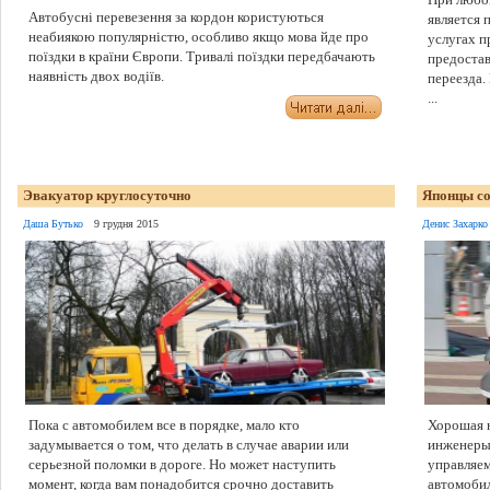
Автобусні перевезення за кордон користуються
является 
неабиякою популярністю, особливо якщо мова йде про
услугах 
поїздки в країни Європи. Тривалі поїздки передбачають
предостав
наявність двох водіїв.
переезда.
...
Эвакуатор круглосуточно
Японцы со
Даша Бутько
9 грудня 2015
Денис Захарко
Пока с автомобилем все в порядке, мало кто
Хорошая н
задумывается о том, что делать в случае аварии или
инженеры 
серьезной поломки в дороге. Но может наступить
управляем
момент, когда вам понадобится срочно доставить
автомобил