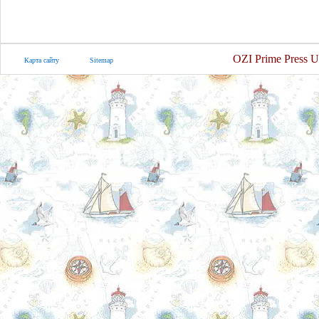
OZI Prime Press U
Карта сайту
Sitemap