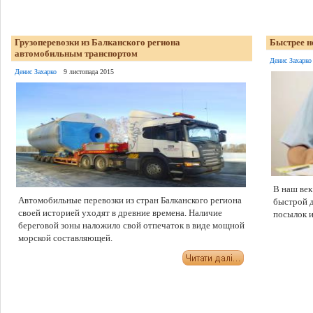
Грузоперевозки из Балканского региона
Быстрее н
автомобильным транспортом
Денис Захарко
Денис Захарко
9 листопада 2015
В наш век
Автомобильные перевозки из стран Балканского региона
быстрой д
своей историей уходят в древние времена. Наличие
посылок 
береговой зоны наложило свой отпечаток в виде мощной
морской составляющей.