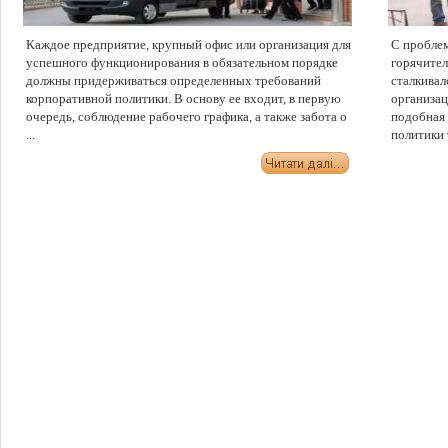
Каждое предприятие, крупный офис или организация для
С пробле
успешного функционирования в обязательном порядке
горячител
должны придерживаться определенных требований
сталкивал
корпоративной политики. В основу ее входит, в первую
организац
очередь, соблюдение рабочего графика, а также забота о
подобная 
...
политики 