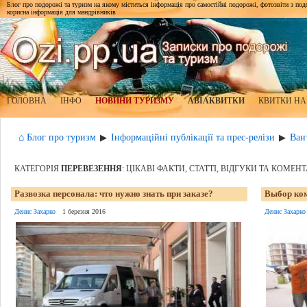
Блог про подорожі та туризм на якому міститься інформація про самостійні подорожі, фотозвіти з подор
корисна інформація для мандрівників
ГОЛОВНА
ІНФО
НОВИНИ ТУРИЗМУ
АВІАКВИТКИ
КВИТКИ НА
⌂ Блог про туризм
Інформаційні публікації та прес-релізи
Ван
▶
▶
КАТЕГОРІЯ
ПЕРЕВЕЗЕННЯ
: ЦІКАВІ ФАКТИ, СТАТТІ, ВІДГУКИ ТА КОМЕН
Развозка персонала: что нужно знать при заказе?
Выбор ком
Денис Захарко
1 березня 2016
Денис Захарко