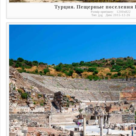
Турция. Пещерные поселения
Розмір оригіналу:
1200
x
822
Тип:
jpg
Дата:
2015-12-26