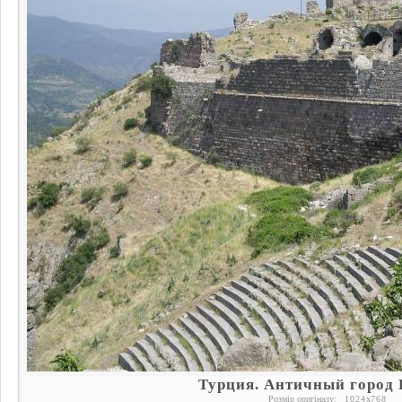
Турция. Античный город
Розмір оригіналу:
1024
x
768