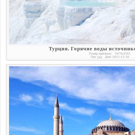
Турция. Горячие воды источни
Розмір оригіналу:
5079
x
3361
Тип:
jpg
Дата:
2015-12-26