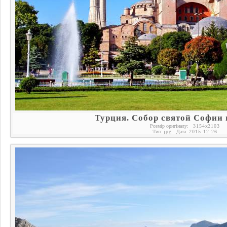
Турция. Собор святой Софии 
Розмір оригіналу:
3154
x
2103
Тип:
jpg
Дата:
2015-12-26