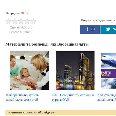
26 грудня 2015
Поділитися з друзями в
Оцінка:
4.00
з
5
FB
T
Всього оцінок:
1
Матеріали та розповіді, які Вас зацікавлять:
Как правильно купить
ОАЭ. Особенности отдыха и
Как купить 
авиабилеты для детей
туры в ОАЭ
авиабилеты?
Залишити коментар або відгук