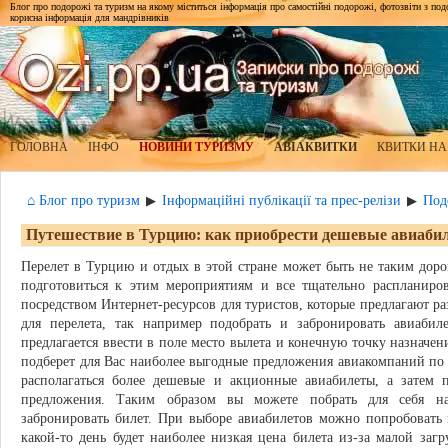
Блог про подорожі та туризм на якому міститься інформація про самостійні подорожі, фотозвіти з подор
корисна інформація для мандрівників
ГОЛОВНА
ІНФО
НОВИНИ ТУРИЗМУ
АВІАКВИТКИ
КВИТКИ НА
⌂ Блог про туризм
Інформаційні публікації та прес-релізи
Под
▶
▶
Путешествие в Турцию: как приобрести дешевые авиаби
Перелет в Турцию и отдых в этой стране может быть не таким дор
подготовиться к этим мероприятиям и все тщательно распланиро
посредством Интернет-ресурсов для туристов, которые предлагают р
для перелета, так например подобрать и забронировать авиаби
предлагается ввести в поле место вылета и конечную точку назначени
подберет для Вас наиболее выгодные предложения авиакомпаний по 
располагаться более дешевые и акционные авиабилеты, а затем п
предложения. Таким образом вы можете побрать для себя на
забронировать билет. При выборе авиабилетов можно попробовать
какой-то день будет наиболее низкая цена билета из-за малой заг