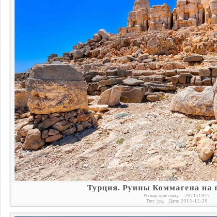
Турция. Руины Коммагена на 
Розмір оригіналу:
2971
x
1977
Тип:
jpg
Дата:
2015-12-26