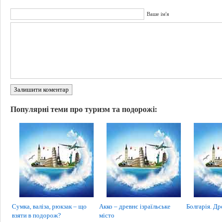
Ваше ім'я
Залишити коментар
Популярні теми про туризм та подорожі:
Сумка, валіза, рюкзак – що
Акко – древнє ізраїльське
Болгарія. Др
взяти в подорож?
місто