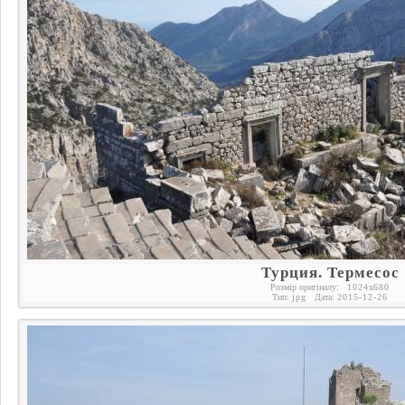
Турция. Термесос
Розмір оригіналу:
1024
x
680
Тип:
jpg
Дата:
2015-12-26