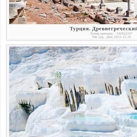
Турция. Древнегречески
Розмір оригіналу:
3400
x
2267
Тип:
jpg
Дата:
2015-12-26