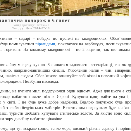
мантична подорож в Єгипет
Розмір оригіналу:
670
x
470
Тип:
jpg
Дата:
2014-07-18
ктивно – сафарі – поїздка по пустелі на квадроциклах. Обов’язков
 буде помилуватися
пірамідами
, покататися на верблюдах, поспілкуватис
 за горизонт. На кожному квадроциклі – по 2 людини, так що можна
вичайну місцеву кухню. Залишаться задоволені вегетаріанці, так як д
вичайно, найрізноманітніших спецій. Улюблений напій – чай, заварени
м, навіть з льодом. Обов’язково влаштуйте собі візаві в невеликій кафеш
 солодощами. Незабутня насолода.
рідним, не купити милі подаруночки один одному. Адже для цього є схі
 товар набагато нижче, ніж в Європі. Купуючи одяг, майте на увазі,
 у світі. І це буде дуже добре надбання. Вдалою покупкою буде про
ріб з срібла бедуїнських майстрів. Екзотичним подарунком буде кал’ян 
Наші туристи люблять купувати єгипетське золото. За якістю воно сил
чки зору дизайну набагато цікавіше.
ому, що тут яскраве сонце, тепле море, високий рівень сервісу і порівн