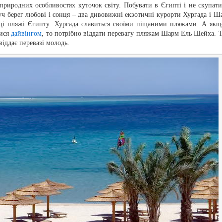
природних особливостях куточок світу. Побувати в Єгипті і не скупати
ч берег любові і сонця – два дивовижні екзотичні курорти Хургада і Ш
щі пляжі Єгипту. Хургада славиться своїми піщаними пляжами. А якщ
тися
дайвінгом
, то потрібно віддати перевагу пляжам Шарм Ель Шейха. 
віддає перевазі молодь.