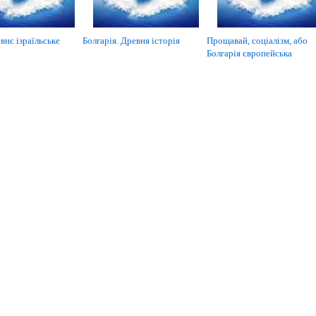
внє ізраїльське
Болгарія. Древня історія
Прощавай, соціалізм, або
Болгарія європейська