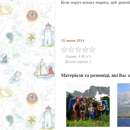
Коли поруч кохана людина, цей дивний
18 липня 2014
Оцінка:
4.00
з
5
Всього оцінок:
1
Матеріали та розповіді, які Вас 