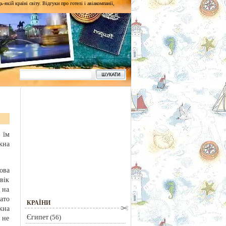
кій країні світу. Відгуки про готелі і авіакомпанії,
 їм
жна
ова
вік
 на
гато
КРАЇНИ
жна
Єгипет
(56)
 не