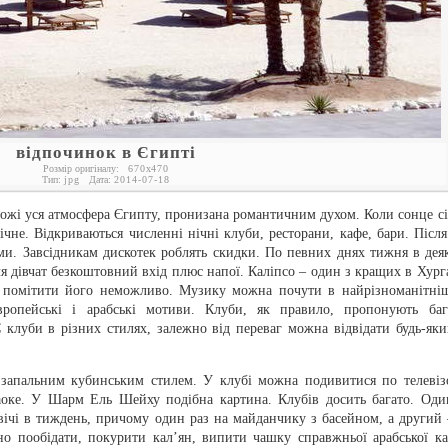
відпочинок в Єгипті
Розмір оригіналу:
670
x
470
Тип:
jpg
Дата:
2014-07-18
рожі уся атмосфера Єгипту, пронизана романтичним духом. Коли сонце сі
ічне. Відкриваються численні нічні клуби, ресторани, кафе, бари. Після
ми. Завсідникам дискотек роблять скидки. По певних днях тижня в дея
ля дівчат безкоштовний вхід плюс напої. Каліпсо – один з кращих в Хурга
е помітити його неможливо. Музику можна почути в найрізноманітні
європейські і арабські мотиви. Клуби, як правило, пропонують баг
 клуби в різних стилях, залежно від переваг можна відвідати будь-яки
запальним кубинським стилем. У клубі можна подивитися по телевіз
раоке. У Шарм Ель Шейху подібна картина. Клубів досить багато. Оди
вічі в тиждень, причому один раз на майданчику з басейном, а другий 
о пообідати, покурити кал’ян, випити чашку справжньої арабської ка