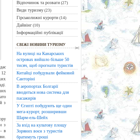
Відпочинок та розваги
(27)
Види туризму
(23)
Гірськолижні курорти
(14)
Дайвінг
(10)
Інформаційні публікації
СВІЖІ НОВИНИ ТУРИЗМУ
На вулиці на Канарських
островах вийшло більше 50
тисяч, щоб прогнати туристів
дає
Китайці побудували фейковий
 12
Санторіні
ких
ді.
В аеропортах Болгарії
ших
вводиться нова система для
ато
пасажирів
й з
У Єгипті побудують ще один
мега-курорт, розширивши
Шарм-ель-Шейх
ору
н з
За вхід на культову площу
– в
Зоряних воєн з туристів
ви.
братимуть гроші