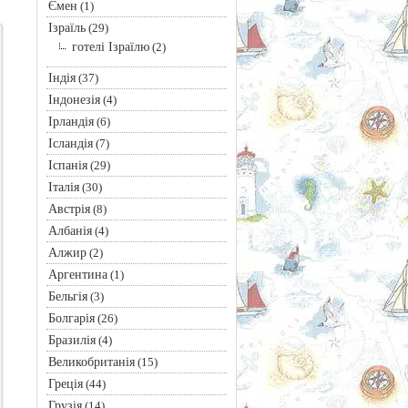
Ємен
(1)
Ізраїль
(29)
готелі Ізраїлю
(2)
Індія
(37)
Індонезія
(4)
Ірландія
(6)
Ісландія
(7)
Іспанія
(29)
Італія
(30)
Австрія
(8)
Албанія
(4)
Алжир
(2)
Аргентина
(1)
Бельгія
(3)
Болгарія
(26)
Бразилія
(4)
Великобританія
(15)
Греція
(44)
Грузія
(14)