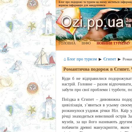
Блог про подорожі та туризм на якому міститься інформаці
корисна інформація для мандрівників
ГОЛОВНА
ІНФО
НОВИНИ ТУРИЗМУ
⌂ Блог про туризм
Єгипет
▶
▶
Роман
Романтична подорож в Єгипет. 
Куди б не відправилися подорожувати
настрій. Головне – разом відпочивати
забути про свої проблеми і турботи, п
Поїздка в Єгипет – дивовижна подор
цивілізація, з’явиться в усьому своє
розкинулося уздовж річки Ніл. Каїр у
річці знаходиться невеликий острів Зам
музеїв, за що його називають други
побачити древні манускрипти, яким т