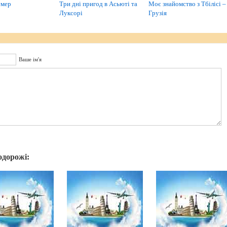
емер
Три дні пригод в Асьюті та
Моє знайомство з Тбілісі –
Луксорі
Грузія
Ваше ім'я
одорожі: