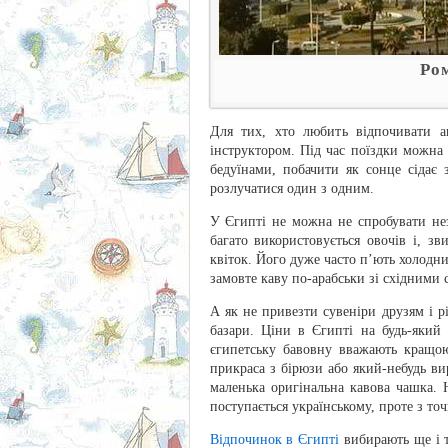
Ро
Для тих, хто любить відпочивати а
інструктором. Під час поїздки можна
бедуїнами, побачити як сонце сідає
розлучатися один з одним.
У Єгипті не можна не спробувати нез
багато використовується овочів і, з
квіток. Його дуже часто п’ють холодни
замовте каву по-арабськи зі східними
А як не привезти сувеніри друзям і 
базари. Ціни в Єгипті на будь-який
єгипетську бавовну вважають кращою
прикраса з бірюзи або який-небудь ви
маленька оригінальна кавова чашка. 
поступається українському, проте з то
Відпочинок в Єгипті
вибирають ще і т