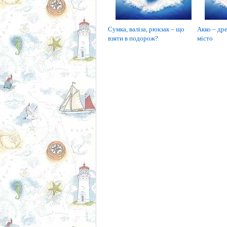
Сумка, валіза, рюкзак – що
Акко – дре
взяти в подорож?
місто