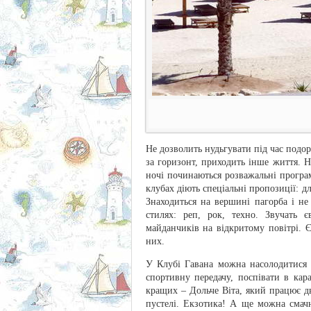
Не дозволить нудьгувати під час подо
за горизонт, приходить інше життя. Н
ночі починаються розважальні програ
клубах діють спеціальні пропозиції: д
Знаходиться на вершині пагорба і н
стилях: реп, рок, техно. Звучать 
майданчиків на відкритому повітрі. Є
них.
У Клубі Гавана можна насолодитися 
спортивну передачу, поспівати в ка
кращих – Дольче Віта, який працює д
пустелі. Екзотика! А ще можна смачн