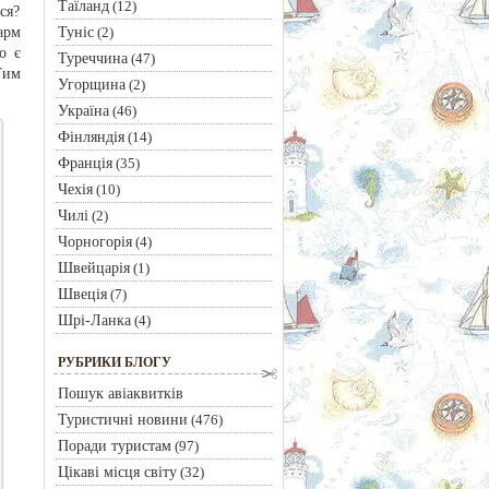
Таїланд
(12)
ся?
Туніс
арм
(2)
о є
Туреччина
(47)
Тим
Угорщина
(2)
Україна
(46)
Фінляндія
(14)
Франція
(35)
Чехія
(10)
Чилі
(2)
Чорногорія
(4)
Швейцарія
(1)
Швеція
(7)
Шрі-Ланка
(4)
РУБРИКИ БЛОГУ
Пошук авіаквитків
Туристичні новини
(476)
Поради туристам
(97)
Цікаві місця світу
(32)