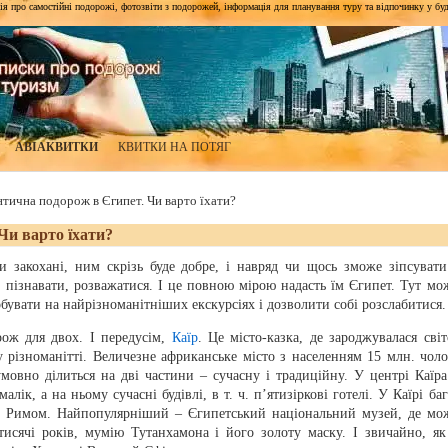
я про самостійні подорожі, фотозвіти з подорожей, інформація для планування туру та відпочинку у будь-я
АВІАКВИТКИ
КВИТКИ НА ПОТЯГ
тична подорож в Єгипет. Чи варто їхати?
Чи варто їхати?
 закохані, ним скрізь буде добре, і навряд чи щось зможе зіпсувати
, пізнавати, розважатися. І це повною мірою надасть їм Єгипет. Тут мо
обувати на найрізноманітніших екскурсіях і дозволити собі розслабитися.
ож для двох. І передусім,
Каїр
. Це місто-казка, де зароджувалася світ
му різноманітті. Величезне африканське місто з населенням 15 млн. чоло
мовно ділиться на дві частини – сучасну і традиційну. У центрі Каїра
алік, а на ньому сучасні будівлі, в т. ч. п’ятизіркові готелі. У Каїрі ба
м Римом. Найпопулярніший – Єгипетський національний музей, де мо
исячі років, мумію Тутанхамона і його золоту маску. І звичайно, як