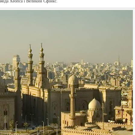
раміда Хеопса і Великий Сфінкс.