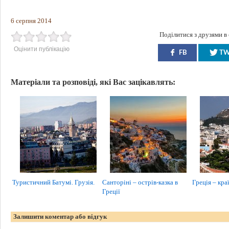
6 серпня 2014
Поділитися з друзями в
Оцінити публікацію
FB
T
Матеріали та розповіді, які Вас зацікавлять:
Туристичний Батумі. Грузія.
Санторіні – острів-казка в
Греція – краї
Греції
Залишити коментар або відгук