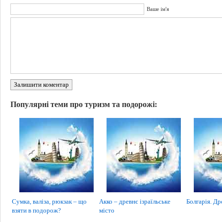
Ваше ім'я
Залишити коментар
Популярні теми про туризм та подорожі:
Сумка, валіза, рюкзак – що
Акко – древнє ізраїльське
Болгарія. Др
взяти в подорож?
місто