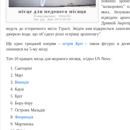
повинні зроби
“кольорових” п
місце для медового місяця
яких, безумов
Розмір оригіналу:
300
x
200
відвідати архе
Тип:
jpg
Дата:
2014-08-06
Древній Акроті
ведуть до історичного міста Тірасії. Звідти вам відкриється захопл
джерело води, що об’єднує різні острівці архіпелагу”.
Ще один грецький напрям –
острів Кріт
– також фігурує в десят
опинився на 5-му місці.
Топ-10 кращих місць для медового місяця, згідно US News :
Санторіні
Мауі
Венеція
Кауаі
Кріт
Бору-бору
Острови Мальдів
Флоренція
Мартиніка