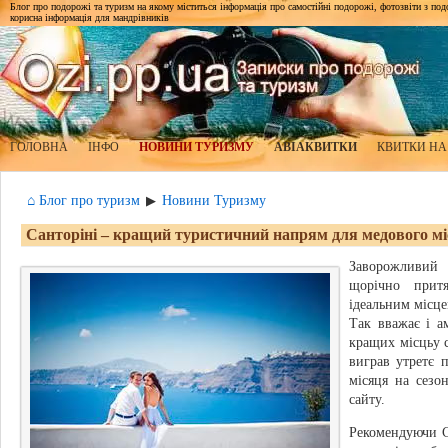
Блог про подорожі та туризм на якому міститься інформація про самостійні подорожі, фотозвіти з подор
корисна інформація для мандрівників
ГОЛОВНА
ІНФО
НОВИНИ ТУРИЗМУ
АВІАКВИТКИ
КВИТКИ НА
⌂ Блог про туризм
Новини Туризму
▶
Санторіні – кращий туристичний напрям для медового м
Заворожливий
щорічно притя
ідеальним місце
Так вважає і а
кращих місцьу с
виграв утретє 
місяця на сезо
сайту.
Рекомендуючи С