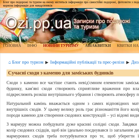
Блог про подорожі та туризм на якому міститься інформація про самостійні подорожі, фотозвіти з подор
корисна інформація для мандрівників
ГОЛОВНА
ІНФО
НОВИНИ ТУРИЗМУ
АВІАКВИТКИ
КВИТКИ НА
⌂ Блог про туризм
Інформаційні публікації та прес-релізи
Диз
▶
▶
Сучасні сходи з каменю для заміських будинків
Сходи з каменю все частіше стають невід'ємним елементом замісь
будинку, кам'яні сходи створюють сприятливе враження про вл
підкреслюють розкіш внутрішнього убрання і створюють атмосферу пре
Натуральний камінь вважається одним з самих відповідних мате
внутрішніх сходів. У цьому велику роль грає різноманіття його кол
породи каменю для створення сходових конструкцій – усі відомі види
З мармуру можна побудувати дуже красиві солідні сходи. Завдяки б
колір сходових східців, щоб він ідеально поєднувався із загальним 
мармурових сходів треба потурбуватися про те, щоб уберегти 