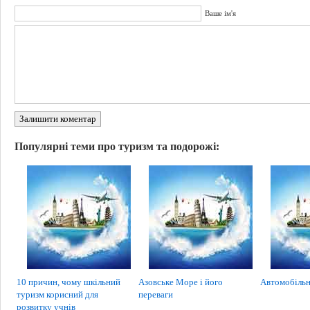
Ваше ім'я
Залишити коментар
Популярні теми про туризм та подорожі:
10 причин, чому шкільний
Азовське Море і його
Автомобільн
туризм корисний для
переваги
розвитку учнів