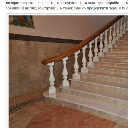
використовують спеціальні просочення і склади для виробів з 
зовнішній вигляд конструкції, а також значно продовжити термін їх 