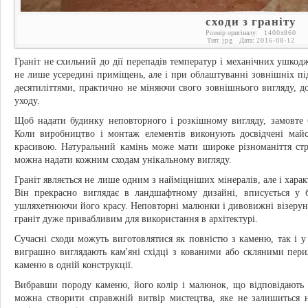
сходи з граніту
Розмір оригіналу:
1400
x
860
Тип:
jpg
Дата:
2016-08-12
Граніт не схильний до дії перепадів температур і механічних ушкодж
не лише усередині приміщень, але і при облаштуванні зовнішніх пі
десятиліттями, практично не міняючи свого зовнішнього вигляду, до
уходу.
Щоб надати будинку неповторного і розкішному вигляду, замовте б
Коли виробництво і монтаж елементів виконують досвідчені майс
красивою. Натуральний камінь може мати широке різноманіття стр
можна надати кожним сходам унікальному вигляду.
Граніт являється не лише одним з найміцніших мінералів, але і хара
Він прекрасно виглядає в ландшафтному дизайні, вписується у б
ушляхетнюючи його красу. Неповторні малюнки і дивовижні візерунки
граніт дуже привабливим для використання в архітектурі.
Сучасні сходи можуть виготовлятися як повністю з каменю, так і 
виграшно виглядають кам'яні східці з кованими або скляними перил
каменю в одній конструкції.
Вибравши породу каменю, його колір і малюнок, що відповідають с
можна створити справжній витвір мистецтва, яке не залишиться 