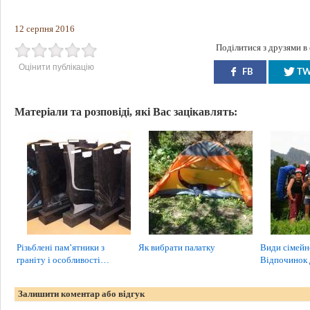
12 серпня 2016
Поділитися з друзями в
Оцінити публікацію
FB
T
Матеріали та розповіді, які Вас зацікавлять:
Різьблені пам’ятники з
Як вибрати палатку
Види сімейн
граніту і особливості…
Відпочинок
Залишити коментар або відгук