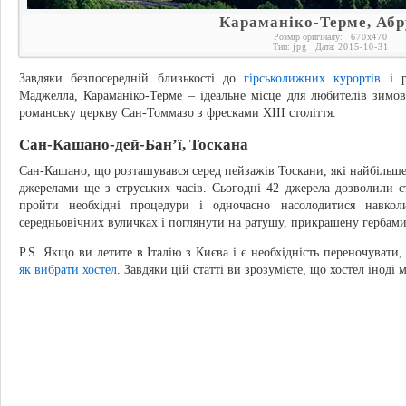
Караманіко-Терме, Аб
Розмір оригіналу:
670
x
470
Тип:
jpg
Дата:
2015-10-31
Завдяки безпосередній близькості до
гірськолижних курортів
і р
Маджелла, Караманіко-Терме – ідеальне місце для любителів зимово
романську церкву Сан-Томмазо з фресками XIII століття.
Сан-Кашано-дей-Бан’ї, Тоскана
Сан-Кашано, що розташувався серед пейзажів Тоскани, які найбільш
джерелами ще з етруських часів. Сьогодні 42 джерела дозволили 
пройти необхідні процедури і одночасно насолодитися навко
середньовічних вуличках і поглянути на ратушу, прикрашену гербами
P.S. Якщо ви летите в Італію з Києва і є необхідність переночувати
як вибрати хостел
. Завдяки цій статті ви зрозумієте, що хостел іноді 