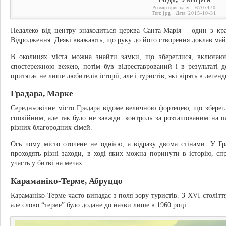
Розмір оригіналу:
670
x
470
Тип:
jpg
Дата:
2015-10-31
Недалеко від центру знаходиться церква Санта-Марія – один з кр
Відродження. Деякі вважають, що руку до його створення доклав май
В околицях міста можна знайти замки, що збереглися, включаю
спостережною вежею, потім був відреставрований і в результаті 
притягає не лише любителів історії, але і туристів, які вірять в леген
Градара, Марке
Середньовічне місто Градара відоме величною фортецею, що зберегл
спокійним, але так було не завжди: контроль за розташованим на п
різних благородних сімей.
Ось чому місто оточене не однією, а відразу двома стінами. У Гра
проходять різні заходи, в ході яких можна поринути в історію, с
участь у битві на мечах.
Караманіко-Терме, Абруццо
Караманіко-Терме часто випадає з поля зору туристів. З XVI століт
але слово “терме” було додане до назви лише в 1960 році.