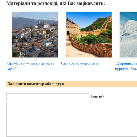
Матеріали та розповіді, які Вас зацікавлять:
Ору-Прету – місто церков і
Сім нових чудес світу
12 кращих г
музеїв
курортів Італ
Залишити коментар або відгук
Ваше ім'я