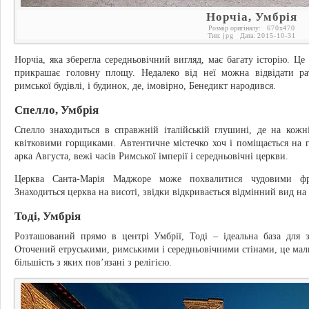
Норчіа, Умбрія
Розмір оригіналу:
670
x
470
Тип:
jpg
Дата:
2015-10-31
Норчіа, яка зберегла середньовічний вигляд, має багату історію. Це
прикрашає головну площу. Недалеко від неї можна відвідати ра
римської будівлі, і будинок, де, імовірно, Бенедикт народився.
Спелло, Умбрія
Спелло знаходиться в справжній італійській глушині, де на кожн
квітковими горщиками. Автентичне містечко хоч і поміщається на го
арка Августа, вежі часів Римської імперії і середньовічні церкви.
Церква Санта-Марія Маджоре може похвалитися чудовими фрес
Знаходиться церква на висоті, звідки відкривається відмінний вид на 
Тоді, Умбрія
Розташований прямо в центрі Умбрії, Тоді – ідеальна база для з
Оточений етруськими, римськими і середньовічними стінами, це мальо
більшість з яких пов’язані з релігією.