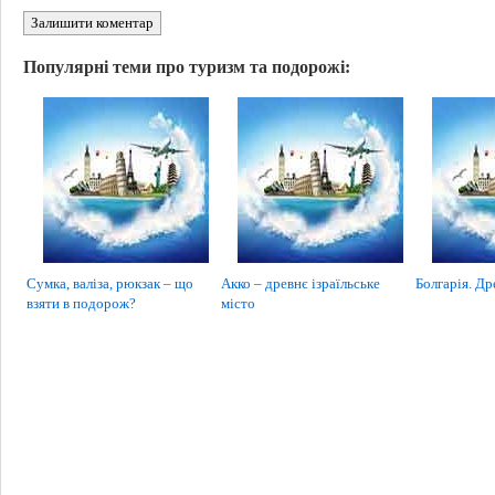
Залишити коментар
Популярні теми про туризм та подорожі:
Сумка, валіза, рюкзак – що
Акко – древнє ізраїльське
Болгарія. Др
взяти в подорож?
місто