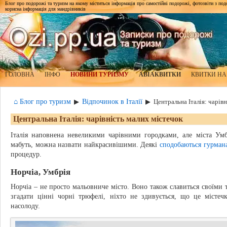
Блог про подорожі та туризм на якому міститься інформація про самостійні подорожі, фотозвіти з подор
корисна інформація для мандрівників
ГОЛОВНА
ІНФО
НОВИНИ ТУРИЗМУ
АВІАКВИТКИ
КВИТКИ НА
⌂ Блог про туризм
Відпочинок в Італії
▶
▶
Центральна Італія: чарів
Центральна Італія: чарівність малих містечок
Італія наповнена невеликими чарівними городками, але міста Умб
мабуть, можна назвати найкрасивішими. Деякі
сподобаються гурман
процедур.
Норчіа, Умбрія
Норчіа – не просто мальовниче місто. Воно також славиться своїм
згадати цінні чорні трюфелі, ніхто не здивується, що це містеч
насолоду.