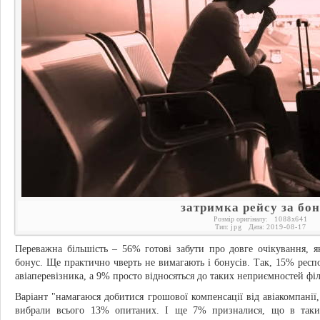
затримка рейсу за бо
Розмір оригіналу:
1088
x
641
Тип:
jpg
Дата:
2019-08-17
Переважна більшість – 56% готові забути про довге очікування, 
бонус. Ще практично чверть не вимагають і бонусів. Так, 15% респо
авіаперевізника, а 9% просто відносяться до таких неприємностей філ
Варіант "намагаюся добитися грошової компенсації від авіакомпанії,
вибрали всього 13% опитаних. І ще 7% призналися, що в так