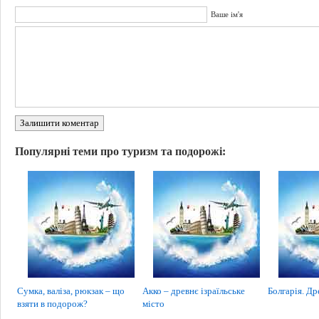
Ваше ім'я
Залишити коментар
Популярні теми про туризм та подорожі:
Сумка, валіза, рюкзак – що
Акко – древнє ізраїльське
Болгарія. Др
взяти в подорож?
місто