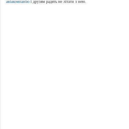
авіакомпанію
і друзям радять не літати з нею.