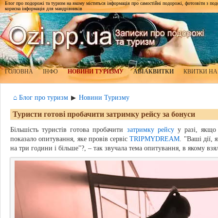
Блог про подорожі та туризм на якому міститься інформація про самостійні подорожі, фотозвіти з подор
корисна інформація для мандрівників
ГОЛОВНА
ІНФО
НОВИНИ ТУРИЗМУ
АВІАКВИТКИ
КВИТКИ НА
⌂ Блог про туризм
Новини Туризму
▶
Туристи готові пробачити затримку рейсу за бонуси
Більшість туристів готова пробачити
затримку рейсу
у разі, якщо 
показало опитування, яке провів сервіс
TRIPMYDREAM
. "Ваші дії,
на три години і більше"?, – так звучала тема опитування, в якому взя