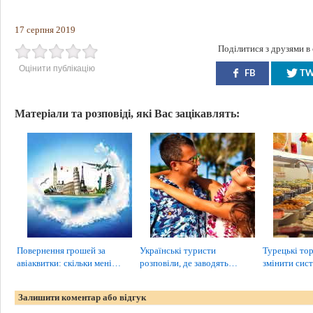
17 серпня 2019
Поділитися з друзями в
Оцінити публікацію
FB
T
Матеріали та розповіді, які Вас зацікавлять:
Повернення грошей за
Українські туристи
Турецькі тор
авіаквитки: скільки мені…
розповіли, де заводять…
змінити сис
Залишити коментар або відгук