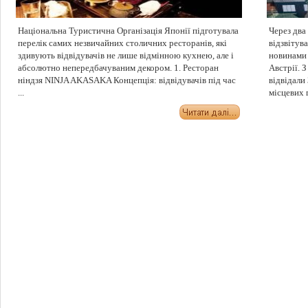
Національна Туристична Організація Японії підготувала
Через два
перелік самих незвичайних столичних ресторанів, які
відзвітув
здивують відвідувачів не лише відмінною кухнею, але і
новинами 
абсолютно непередбачуваним декором. 1. Ресторан
Австрії. 
ніндзя NINJA AKASAKA Концепція: відвідувачів під час
відвідали
...
місцевих г