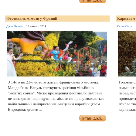
Фестиваль мімози у Франції
Карнавал в
Даша Бутько
19 лютого 2014
Остап Озіра
З 14-го по 23-і лютого жителі французького містечка
Головне св
Мандел'є-ля-Напуль святкують цвітіння мільйонів
знаменити
"жовтих сонць". Місце проведення фестивалю вибране
перед нас
не випадково: вирощування мімози по праву вважається
проводить
найбільшим (і найприємним) місцевим виробництвом.
збирає тис
Впродовж десяти ...
карнавальн