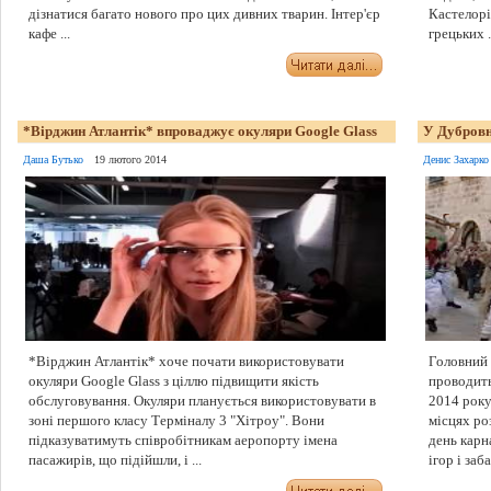
дізнатися багато нового про цих дивних тварин. Інтер'єр
Кастелорі
кафе ...
грецьких .
*Вірджин Атлантік* впроваджує окуляри Google Glass
У Дубровн
Даша Бутько
19 лютого 2014
Денис Захарко
*Вірджин Атлантік* хоче почати використовувати
Головний 
окуляри Google Glass з ціллю підвищити якість
проводить
обслуговування. Окуляри планується використовувати в
2014 року 
зоні першого класу Терміналу 3 "Хітроу". Вони
місцях ро
підказуватимуть співробітникам аеропорту імена
день карн
пасажирів, що підійшли, і ...
ігор і забав