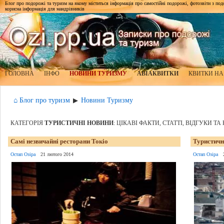
Блог про подорожі та туризм на якому міститься інформація про самостійні подорожі, фотозвіти з подор
корисна інформація для мандрівників
ГОЛОВНА
ІНФО
НОВИНИ ТУРИЗМУ
АВІАКВИТКИ
КВИТКИ НА
⌂ Блог про туризм
Новини Туризму
▶
КАТЕГОРІЯ
ТУРИСТИЧНІ НОВИНИ
: ЦІКАВІ ФАКТИ, СТАТТІ, ВІДГУКИ Т
Самі незвичайні ресторани Токіо
Туристична
Остап Озіра
21 лютого 2014
Остап Озіра