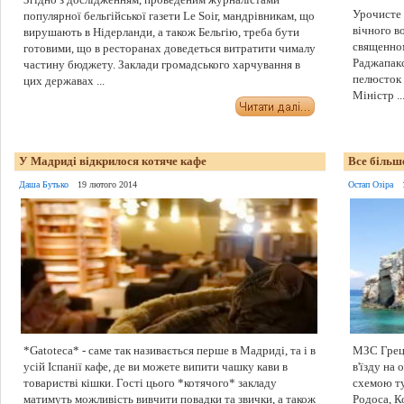
Урочисте 
популярної бельгійської газети Le Soir, мандрівникам, що
вічного в
вирушають в Нідерланди, а також Бельгію, треба бути
священном
готовими, що в ресторанах доведеться витратити чималу
Раджапакс
частину бюджету. Заклади громадського харчування в
пелюсток 
цих державах ...
Міністр ..
У Мадриді відкрилося котяче кафе
Все більше
Даша Бутько
19 лютого 2014
Остап Озіра
*Gatoteca* - саме так називається перше в Мадриді, та і в
МЗС Греці
усій Іспанії кафе, де ви можете випити чашку кави в
в'їзду на
товаристві кішки. Гості цього *котячого* закладу
схемою ту
матимуть можливість вивчити повадки та звички, а також
Родоса, К