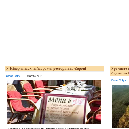
У Нідерландах найдорожчі ресторани в Європі
Урочисте в
Адама на 
Остап Озіра
19 лютого 2014
Остап Озіра
Згідно з дослідженням, проведеним журналістами