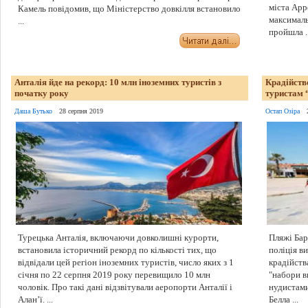
міста Арр
Камель повідомив, що Міністерство довкілля встановило
максималь
...
пройшла ..
Анталія йде на рекорд: 10 млн іноземних туристів з
Крадійств
початку року
туристам 
Даша Бутько
28 серпня 2019
Остап Озіра
Турецька Анталія, включаючи довколишні курорти,
Пляжі Бар
встановила історичний рекорд по кількості тих, що
поліція в
відвідали цей регіон іноземних туристів, число яких з 1
крадійства
січня по 22 серпня 2019 року перевищило 10 млн
"набори в
чоловік. Про такі дані відзвітували аеропорти Анталії і
нудистами
Алан’ї. ...
Белла ...