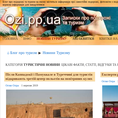
Блог про подорожі та туризм на якому міститься інформація про самостійні подорожі, фотозвіти з подор
корисна інформація для мандрівників
ГОЛОВНА
ІНФО
НОВИНИ ТУРИЗМУ
АВІАКВИТКИ
КВИТКИ НА
⌂ Блог про туризм
Новини Туризму
▶
КАТЕГОРІЯ
ТУРИСТИЧНІ НОВИНИ
: ЦІКАВІ ФАКТИ, СТАТТІ, ВІДГУКИ Т
Після Каппадокії і Памуккале в Туреччині для туристів
Експерти р
відкривають третій центр польотів на повітряних кулях
Остап Озіра
Остап Озіра
1 вересня 2019