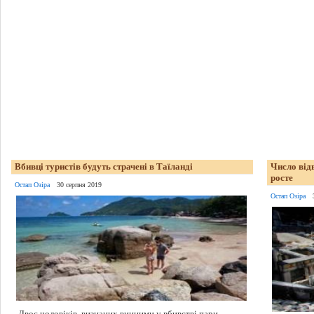
Вбивці туристів будуть страчені в Таїланді
Число від
росте
Остап Озіра
30 серпня 2019
Остап Озіра
Двоє чоловіків, визнаних винними у вбивстві пари