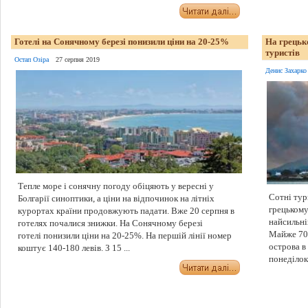
Готелі на Сонячному березі понизили ціни на 20-25%
На грецько
туристів
Остап Озіра
27 серпня 2019
Денис Захарко
Тепле море і сонячну погоду обіцяють у вересні у
Сотні тури
Болгарії синоптики, а ціни на відпочинок на літніх
грецькому
курортах країни продовжують падати. Вже 20 серпня в
найсильні
готелях почалися знижки. На Сонячному березі
Майже 70 
готелі понизили ціни на 20-25%. На першій лінії номер
острова в
коштує 140-180 левів. З 15 ...
понеділок