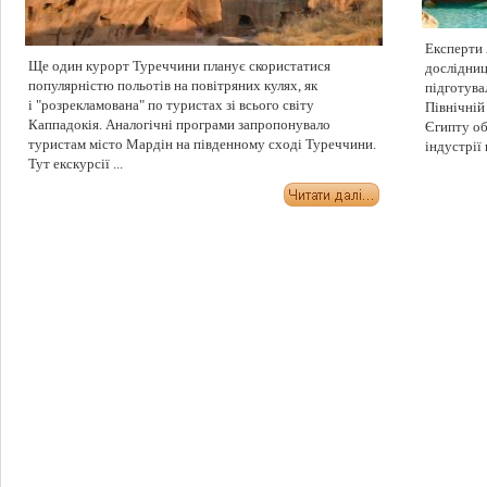
Експерти 
Ще один курорт Туреччини планує скористатися
дослідниць
популярністю польотів на повітряних кулях, як
підготува
і "розрекламована" по туристах зі всього світу
Північній
Каппадокія. Аналогічні програми запропонувало
Єгипту об
туристам місто Мардін на південному сході Туреччини.
індустрії 
Тут екскурсії ...