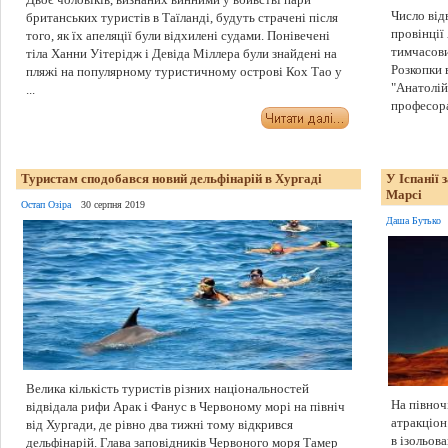
Число від
британських туристів в Таїланді, будуть страчені після
провінції
того, як їх апеляції були відхилені судами. Понівечені
тимчасов
тіла Ханни Уітерідж і Девіда Міллера були знайдені на
Розкопки 
пляжі на популярному туристичному острові Кох Тао у
"Анатолій
...
професора 
Туристам сподобався новий дельфінарій в Хургаді
У Іспанії
Марсі
Остап Озіра
30 серпня 2019
Даша Бутько
Велика кількість туристів різних національностей
На півноч
відвідала рифи Арак і Фанус в Червоному морі на північ
атракціон
від Хургади, де рівно два тижні тому відкрився
в ізольов
дельфінарій. Глава заповідників Червоного моря Тамер