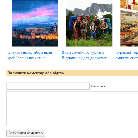
Іспанія взимку, або в який
Види сімейного туризму.
Турецькі тор
край Іспанії поїхати в…
Відпочинок для дорослих…
змінити сис
Залишити коментар або відгук
Ваше ім'я
Залишити коментар