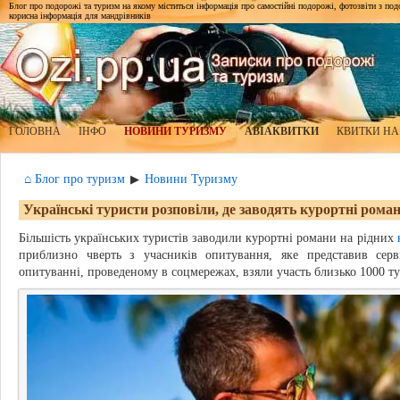
Блог про подорожі та туризм на якому міститься інформація про самостійні подорожі, фотозвіти з подор
корисна інформація для мандрівників
ГОЛОВНА
ІНФО
НОВИНИ ТУРИЗМУ
АВІАКВИТКИ
КВИТКИ НА
⌂ Блог про туризм
Новини Туризму
▶
Українські туристи розповіли, де заводять курортні рома
Більшість українських туристів заводили курортні романи на рідних
приблизно чверть з учасників опитування, яке представив сер
опитуванні, проведеному в соцмережах, взяли участь близько 1000 ту