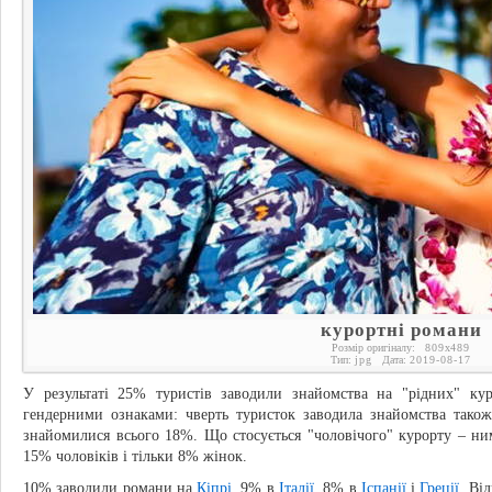
курортні романи
Розмір оригіналу:
809
x
489
Тип:
jpg
Дата:
2019-08-17
У результаті 25% туристів заводили знайомства на "рідних" кур
гендерними ознаками: чверть туристок заводила знайомства тако
знайомилися всього 18%. Що стосується "чоловічого" курорту – н
15% чоловіків і тільки 8% жінок.
10% заводили романи на
Кіпрі
, 9% в
Італії
, 8% в
Іспанії
і
Греції
. Ві