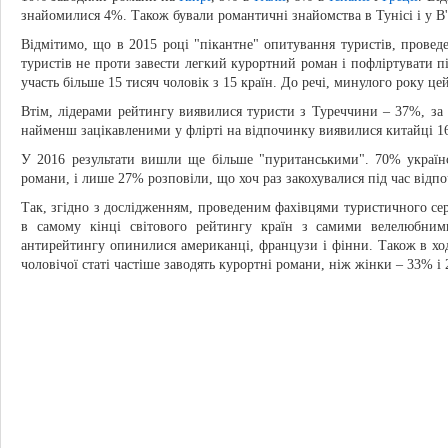
знайомилися 4%. Також бували романтичні знайомства в Тунісі і у В'
Відмітимо, що в 2015 році "пікантне" опитування туристів, прове
туристів не проти завести легкий курортний роман і пофліртувати пі
участь більше 15 тисяч чоловік з 15 країн. До речі, минулого року ц
Втім, лідерами рейтингу виявилися туристи з Туреччини – 37%, за
найменш зацікавленими у флірті на відпочинку виявилися китайці 
У 2016 результати вишли ще більше "пуританськими". 70% українс
романи, і лише 27% розповіли, що хоч раз закохувалися під час відп
Так, згідно з дослідженням, проведеним фахівцями туристичного се
в самому кінці світового рейтингу країн з самими велелюбним
антирейтингу опинилися американці, французи і фінни. Також в ход
чоловічої статі частіше заводять курортні романи, ніж жінки – 33% і