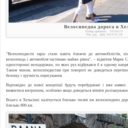
Велосипедна дорога в Хе
Розмір оригіналу:
1024
x
576
Тип:
jpg
Дата:
2014-01-28
“Велосипедисти зараз стали навіть ближче до автомобілістів, н
велосипеда і автомобіля частенько майже рівна”, – відмітив Марек С
односторонні велодоріжки, по яких рух відбувався б в одному напр
Таким чином, велосипедистам при повороті не доведеться перети
безпеку і зручність пересування.
Відповідно до нової концепції будуть перебудовані і вже наявні
виявитися витратним, особливо якщо доведеться міняти розташування
Всього в Хельсінкі налічується близько тисячі км велосипедних до
близько 800 км.