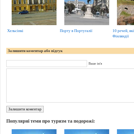
Хельсінкі
Порту в Португалії
10 речей, як
Фінляндії
Залишити коментар або відгук
Ваше ім'я
Залишити коментар
Популярні теми про туризм та подорожі: