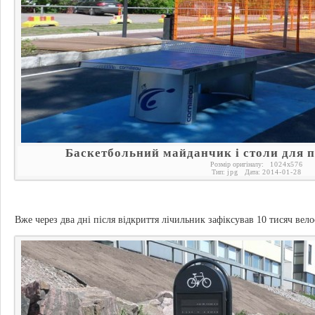
Баскетбольний майданчик і столи для п
Розмір оригіналу:
1024
x
576
Тип:
jpg
Дата:
2014-01-28
Вже через два дні після відкриття лічильник зафіксував 10 тисяч вело