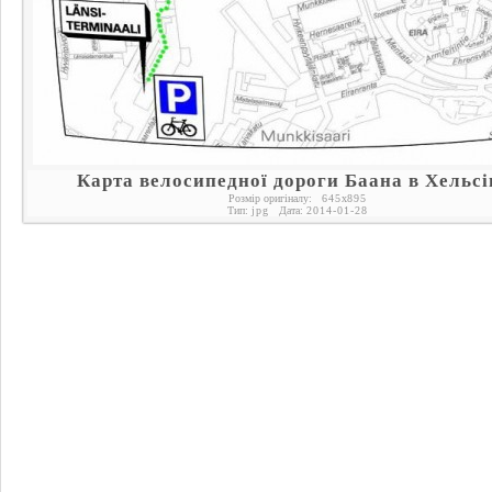
Карта велосипедної дороги Баана в Хельсі
Розмір оригіналу:
645
x
895
Тип:
jpg
Дата:
2014-01-28