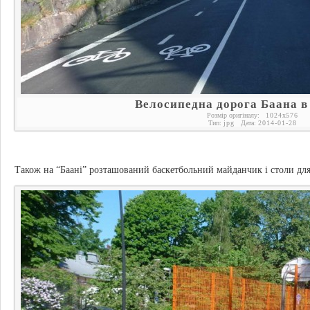
Велосипедна дорога Баана в
Розмір оригіналу:
1024
x
576
Тип:
jpg
Дата:
2014-01-28
Також на “Баані” розташований баскетбольний майданчик і столи для