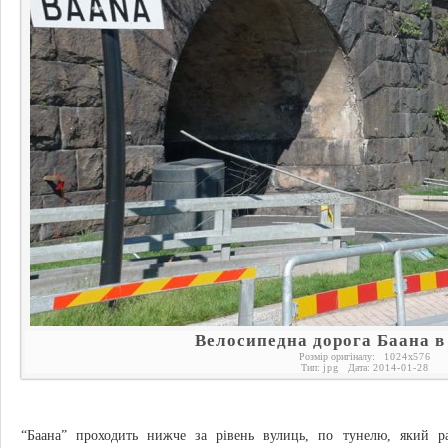
Велосипедна дорога Баана в
Розмір оригіналу:
1024
x
576
Тип:
jpg
Дата:
2014-01-28
“Баана” проходить нижче за рівень вулиць, по тунелю, який р