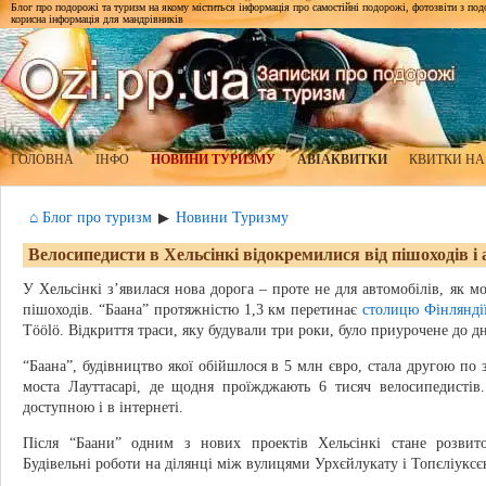
Блог про подорожі та туризм на якому міститься інформація про самостійні подорожі, фотозвіти з подор
корисна інформація для мандрівників
ГОЛОВНА
ІНФО
НОВИНИ ТУРИЗМУ
АВІАКВИТКИ
КВИТКИ НА
⌂ Блог про туризм
Новини Туризму
▶
Велосипедисти в Хельсінкі відокремилися від пішоходів і
У Хельсінкі з’явилася нова дорога – проте не для автомобілів, як м
пішоходів. “Баана” протяжністю 1,3 км перетинає
столицю Фінлянді
Töölö. Відкриття траси, яку будували три роки, було приурочене до д
“Баана”, будівництво якої обійшлося в 5 млн євро, стала другою по 
моста Лауттасарі, де щодня проїжджають 6 тисяч велосипедистів.
доступною і в інтернеті.
Після “Баани” одним з нових проектів Хельсінкі стане розвито
Будівельні роботи на ділянці між вулицями Урхєйлукату і Топєліуксє