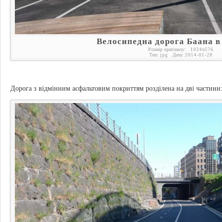
Велосипедна дорога Баана в
Розмір оригіналу:
1024
x
576
Тип:
jpg
Дата:
2014-01-28
Дорога з відмінним асфальтовим покриттям розділена на дві частини: