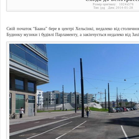
Розмір оригіналу:
1024
x
576
Тип:
jpg
Дата:
2014-01-28
Свій початок “Баана” бере в центрі Хельсінкі, недалеко від столично
Будинку музики і будівлі Парламенту, а закінчується недалеко від Зах