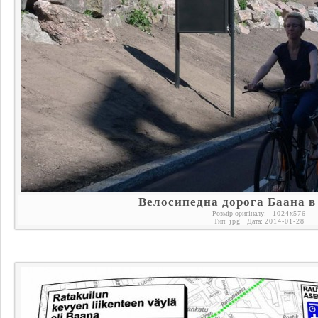
Велосипедна дорога Баана в
Розмір оригіналу:
1024
x
576
Тип:
jpg
Дата:
2014-01-28