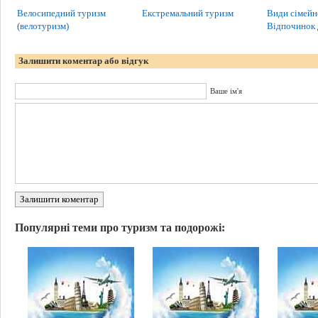
Велосипедний туризм
Екстремальний туризм
Види сімейн
(велотуризм)
Відпочинок
Залишити коментар або відгук
Ваше ім'я
Залишити коментар
Популярні теми про туризм та подорожі: