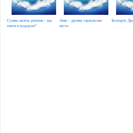
Сумка, валіза, рюкзак – що
Акко – древнє ізраїльське
Болгарія. Др
взяти в подорож?
місто