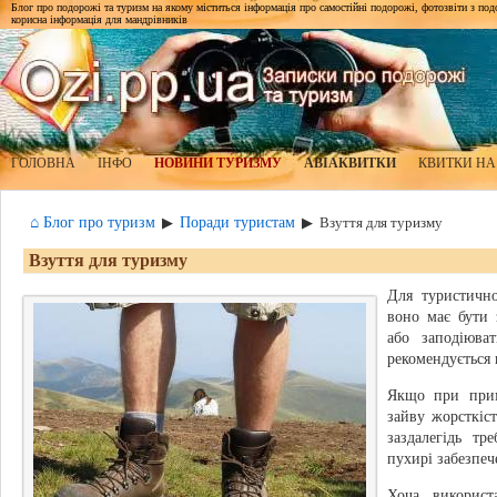
Блог про подорожі та туризм на якому міститься інформація про самостійні подорожі, фотозвіти з подор
корисна інформація для мандрівників
ГОЛОВНА
ІНФО
НОВИНИ ТУРИЗМУ
АВІАКВИТКИ
КВИТКИ НА
⌂ Блог про туризм
Поради туристам
▶
▶
Взуття для туризму
Взуття для туризму
Для туристичн
воно має бути 
або заподіюва
рекомендується 
Якщо при примі
зайву жорсткіст
заздалегідь тр
пухирі забезпеч
Хоча використ