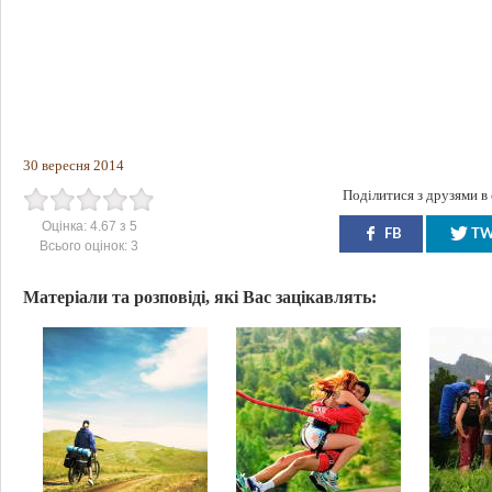
30 вересня 2014
Поділитися з друзями в
Оцінка:
4.67
з
5
FB
T
Всього оцінок:
3
Матеріали та розповіді, які Вас зацікавлять: