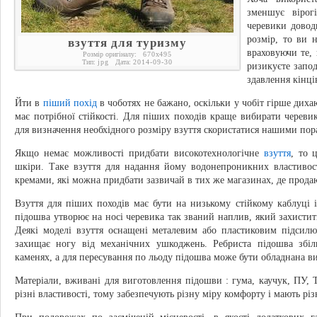
зменшує вірог
черевики довод
розмір, то ви 
взуття для туризму
враховуючи те,
Розмір оригіналу:
670
x
495
Тип:
jpg
Дата:
2014-09-30
ризикуєте запод
здавлення кінці
Йти в
піший похід
в чоботях не бажано, оскільки у чобіт гірше дихаю
має потрібної стійкості. Для піших походів краще вибирати черев
для визначення необхідного розміру взуття скористатися нашими пор
Якщо немає можливості придбати високотехнологічне
взуття
, то 
шкіри. Таке взуття для надання йому водонепроникних властивос
кремами, які можна придбати зазвичай в тих же магазинах, де продаю
Взуття для піших походів має бути на низькому стійкому каблуці 
підошва утворює на носі черевика так званий наплив, який захистить
Деякі моделі взуття оснащені металевим або пластиковим підсил
захищає ногу від механічних ушкоджень. Ребриста підошва збіль
каменях, а для пересування по льоду підошва може бути обладнана 
Матеріали, вживані для виготовлення підошви : гума, каучук, ПУ, 
різні властивості, тому забезпечують різну міру комфорту і мають рі