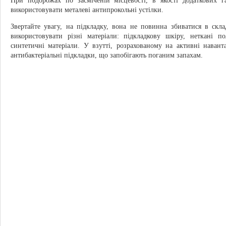
При подорожах по засміченій місцевості, в якості додаткових г
використовувати металеві антипрокольні устілки.
Звертайте увагу, на підкладку, вона не повинна збиватися в скл
використовувати різні матеріали: підкладкову шкіру, неткані п
синтетичні матеріали. У взутті, розрахованому на активні наван
антибактеріальні підкладки, що запобігають поганим запахам.