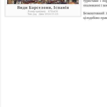
туристами і по
опалюванні і ко
Види Барселони, Іспанія
Розмір оригіналу:
670
x
430
Безкоштовний і
Тип:
jpg
Дата:
2014-11-13
цілодобово прак