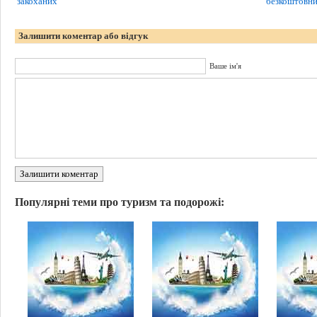
закоханих
безкоштовни
Залишити коментар або відгук
Ваше ім'я
Залишити коментар
Популярні теми про туризм та подорожі: