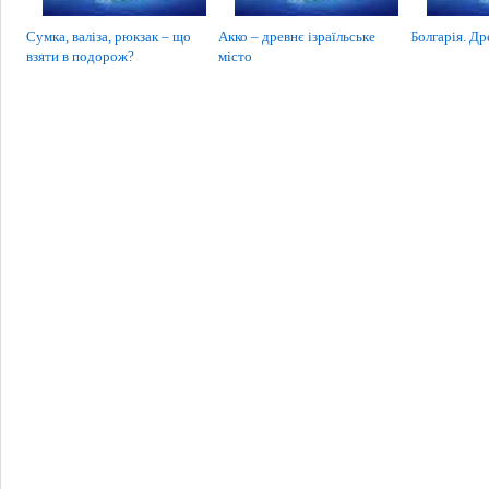
Сумка, валіза, рюкзак – що
Акко – древнє ізраїльське
Болгарія. Др
взяти в подорож?
місто