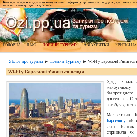
Блог про подорожі та туризм на якому міститься інформація про самостійні подорожі, фотозвіти з подор
корисна інформація для мандрівників
ГОЛОВНА
ІНФО
НОВИНИ ТУРИЗМУ
АВІАКВИТКИ
КВИТКИ НА
⌂ Блог про туризм
Новини Туризму
▶
▶
Wi-Fi у Барселоні з’явиться
Wi-Fi у Барселоні з’явиться всюди
Уряд каталон
майбутньому 
безпровідного 
доступна в 12 т
автобусах, метро
Мер столиці К
Барселону
міст
світі. Політи
сприйнята як